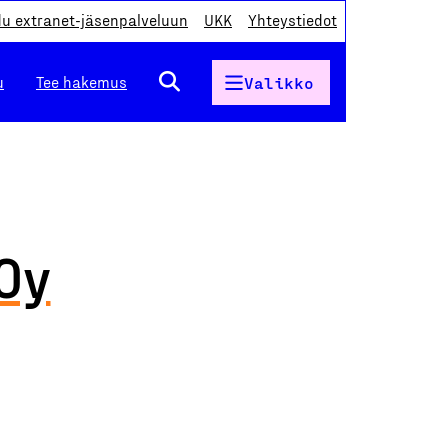
du extranet-jäsenpalveluun
UKK
Yhteystiedot
u
Tee hakemus
Valikko
 Oy