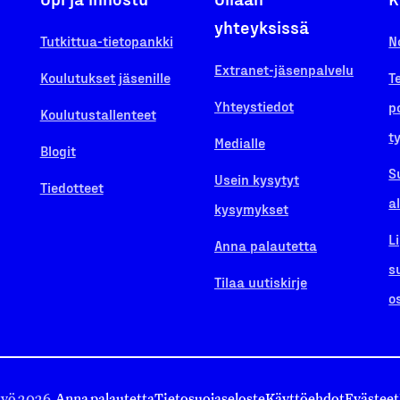
yhteyksissä
Tutkittua-tietopankki
N
Extranet-jäsenpalvelu
Koulutukset jäsenille
T
Yhteystiedot
p
Koulutustallenteet
t
Medialle
Blogit
S
Usein kysytyt
Tiedotteet
a
kysymykset
L
Anna palautetta
s
Tilaa uutiskirje
o
työ 2026.
Anna palautetta
Tietosuojaseloste
Käyttöehdot
Evästeet