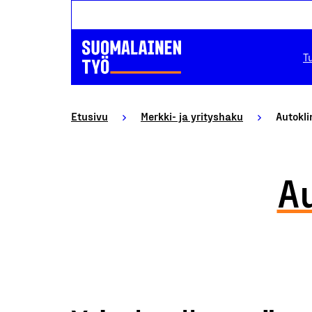
T
Etusivu
Merkki- ja yrityshaku
Autokli
Au