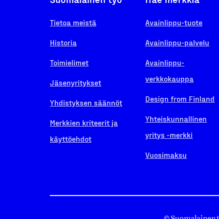
Tietoa meistä
Avainlippu-tuote
Historia
Avainlippu-palvelu
Toimielimet
Avainlippu-
verkkokauppa
Jäsenyritykset
Design from Finland
Yhdistyksen säännöt
Yhteiskunnallinen
Merkkien kriteerit ja
yritys -merkki
käyttöehdot
Vuosimaksu
© Suomalainen 