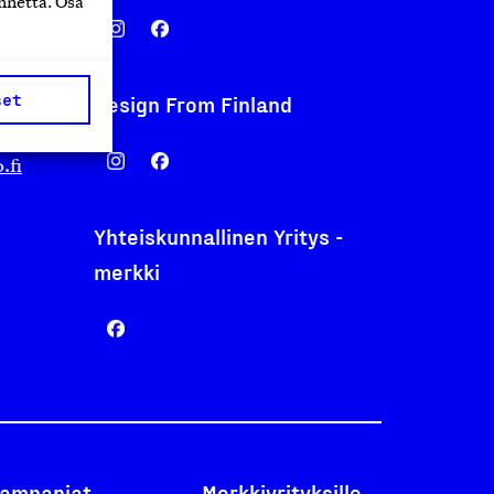
nnettä. Osa
set
Design From Finland
nentyo.fi
.fi
Yhteiskunnallinen Yritys -
merkki
ampanjat
Merkkiyrityksille