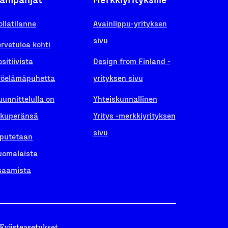
ollatilanne
Avainlippu-yrityksen
sivu
ervetuloa kohti
ositiivista
Design from Finland -
yöelämäpuhetta
yrityksen sivu
uunnittelulla on
Yhteiskunnallinen
lkuperänsä
Yritys -merkkiyrityksen
sivu
iputetaan
uomalaista
saamista
Evästeasetukset