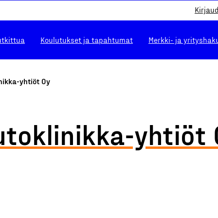
Kirjau
utkittua
Koulutukset ja tapahtumat
Merkki- ja yrityshak
nikka-yhtiöt Oy
toklinikka-yhtiöt