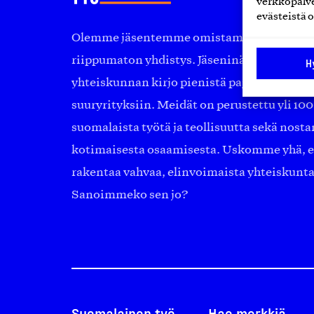
verkkopalve
evästeistä o
Olemme jäsentemme omistama puolueeton, 
riippumaton yhdistys. Jäseninämme on ko
H
yhteiskunnan kirjo pienistä pajoista ja yhte
suuryrityksiin. Meidät on perustettu yli 10
suomalaista työtä ja teollisuutta sekä nost
kotimaisesta osaamisesta. Uskomme yhä, ett
rakentaa vahvaa, elinvoimaista yhteiskunt
Sanoimmeko sen jo?
Suomalainen työ
Hae merkkiä