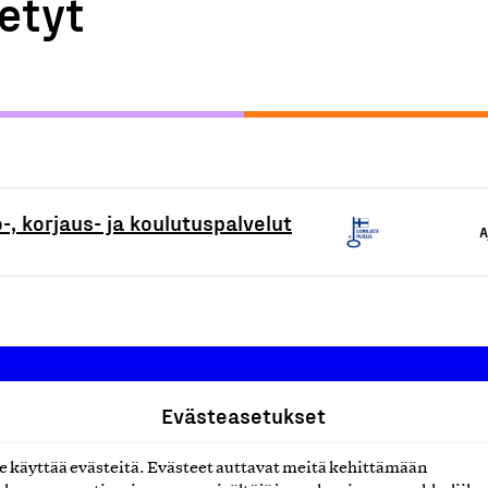
etyt
-, korjaus- ja koulutuspalvelut
A
Evästeasetukset
Suomalainen työ ry
käyttää evästeitä. Evästeet auttavat meitä kehittämään