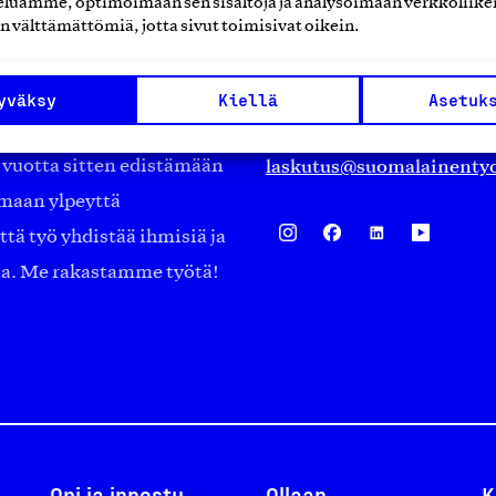
luamme, optimoimaan sen sisältöjä ja analysoimaan verkkoliike
Eteläranta 14,
n välttämättömiä, jotta sivut toimisivat oikein.
työmarkkinajärjestöistä
00130 Helsinki
ko suomalaisen
Finland
yväksy
Kiellä
Asetuk
asiakaspalvelu@suomalai
isöistä kansainvälisiin
laskutus@suomalainentyo
0 vuotta sitten edistämään
amaan ylpeyttä
ä työ yhdistää ihmisiä ja
aa. Me rakastamme työtä!
Opi ja innostu
Ollaan
K