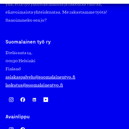
yhä, että työ yhdistää ihmisiä ja rakentaa vahvaa,
elinvoimaista yhteiskuntaa. Me rakastamme työtä!
Sanoimmeko sen jo?
Suomalainen työ ry
Eteläranta 14,
00130 Helsinki
Finland
asiakaspalvelu@suomalainentyo.fi
laskutus@suomalainentyo.fi
Avainlippu