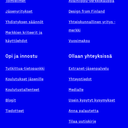
Toimielimet
Avainlippu-verkkokauppa
Jäsenyritykset
Design from Finland
Yhdistyksen säännöt
Yhteiskunnallinen yritys -
merkki
Merkkien kriteerit ja
käyttöehdot
Vuosimaksu
Opi ja innostu
Ollaan yhteyksissä
Tutkittua-tietopankki
Extranet-jäsenpalvelu
Koulutukset jäsenille
Yhteystiedot
Koulutustallenteet
Medialle
Blogit
Usein kysytyt kysymykset
Tiedotteet
Anna palautetta
Tilaa uutiskirje