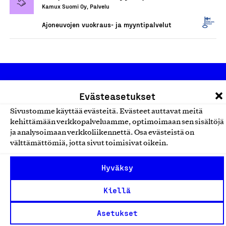
Kamux Suomi Oy, Palvelu
Ajoneuvojen vuokraus- ja myyntipalvelut
Evästeasetukset
Sivustomme käyttää evästeitä. Evästeet auttavat meitä
kehittämään verkkopalveluamme, optimoimaan sen sisältöjä
ja analysoimaan verkkoliikennettä. Osa evästeistä on
Olemme jäsentemme omistama puolueeton,
välttämättömiä, jotta sivut toimisivat oikein.
työmarkkinajärjestöistä riippumaton yhdistys.
Jäseninämme on koko suomalaisen yhteiskunnan kirjo
Hyväksy
pienistä pajoista ja yhteisöistä kansainvälisiin
Kiellä
suuryrityksiin. Meidät on perustettu yli 100 vuotta sitten
edistämään suomalaista työtä ja teollisuutta sekä
Asetukset
nostamaan ylpeyttä kotimaisesta osaamisesta. Uskomme