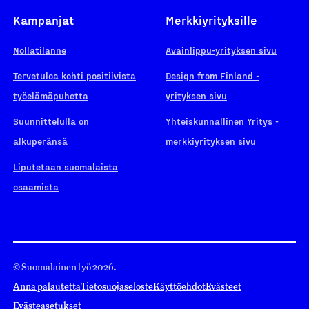
Kampanjat
Merkkiyrityksille
Nollatilanne
Avainlippu-yrityksen sivu
Tervetuloa kohti positiivista
Design from Finland -
työelämäpuhetta
yrityksen sivu
Suunnittelulla on
Yhteiskunnallinen Yritys -
alkuperänsä
merkkiyrityksen sivu
Liputetaan suomalaista
osaamista
© Suomalainen työ 2026.
Anna palautetta
Tietosuojaseloste
Käyttöehdot
Evästeet
Evästeasetukset