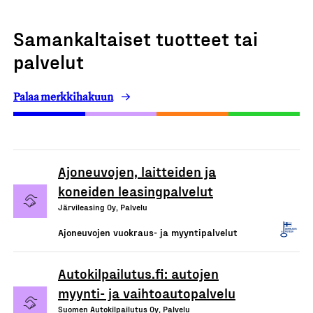
Samankaltaiset tuotteet tai
palvelut
Palaa merkkihakuun
Ajoneuvojen, laitteiden ja
koneiden leasingpalvelut
Järvileasing Oy, Palvelu
Ajoneuvojen vuokraus- ja myyntipalvelut
Autokilpailutus.fi: autojen
myynti- ja vaihtoautopalvelu
Suomen Autokilpailutus Oy, Palvelu