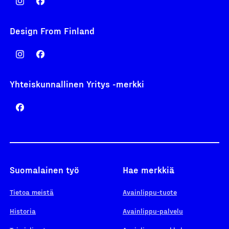
Design From Finland
Yhteiskunnallinen Yritys -merkki
Suomalainen työ
Hae merkkiä
Tietoa meistä
Avainlippu-tuote
Historia
Avainlippu-palvelu