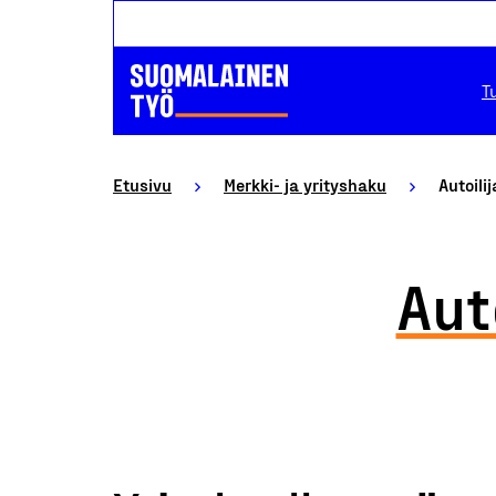
T
Etusivu
Merkki- ja yrityshaku
Autoili
Aut