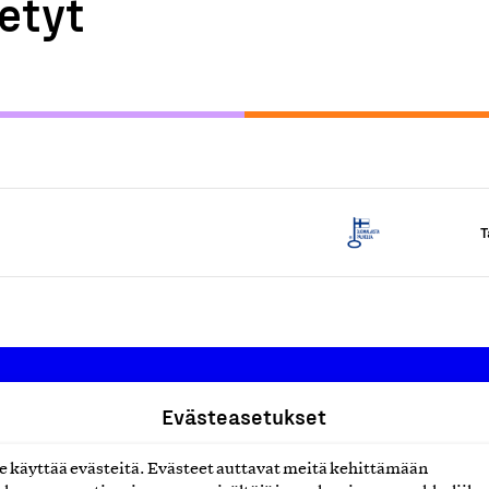
etyt
T
Evästeasetukset
Suomalainen työ ry
käyttää evästeitä. Evästeet auttavat meitä kehittämään