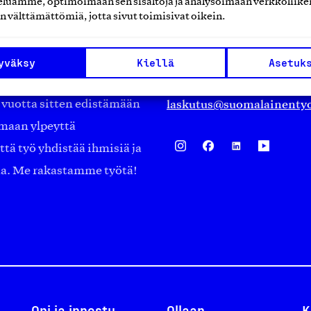
luamme, optimoimaan sen sisältöjä ja analysoimaan verkkoliike
Eteläranta 14,
n välttämättömiä, jotta sivut toimisivat oikein.
työmarkkinajärjestöistä
00130 Helsinki
ko suomalaisen
Finland
yväksy
Kiellä
Asetuk
asiakaspalvelu@suomalai
isöistä kansainvälisiin
laskutus@suomalainentyo
0 vuotta sitten edistämään
amaan ylpeyttä
ä työ yhdistää ihmisiä ja
aa. Me rakastamme työtä!
Opi ja innostu
Ollaan
K