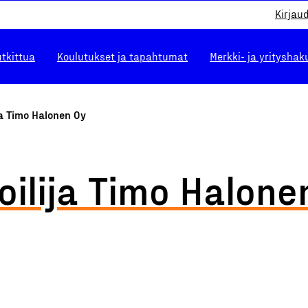
Kirjau
utkittua
Koulutukset ja tapahtumat
Merkki- ja yrityshak
ja Timo Halonen Oy
oilija Timo Halone