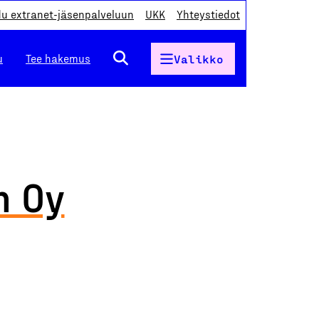
du extranet-jäsenpalveluun
UKK
Yhteystiedot
u
Tee hakemus
Valikko
n Oy