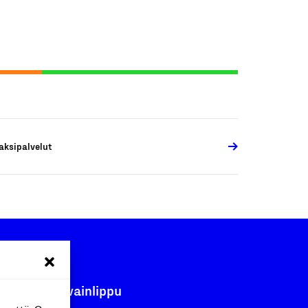
aksipalvelut
Avainlippu