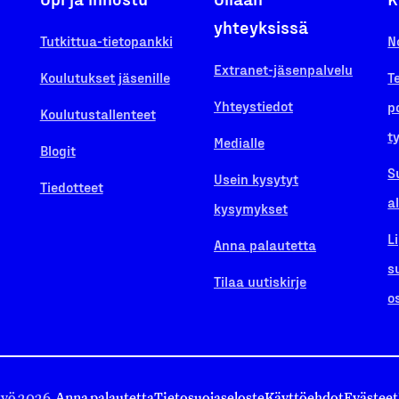
yhteyksissä
Tutkittua-tietopankki
N
Extranet-jäsenpalvelu
Koulutukset jäsenille
T
Yhteystiedot
p
Koulutustallenteet
t
Medialle
Blogit
S
Usein kysytyt
Tiedotteet
a
kysymykset
L
Anna palautetta
s
Tilaa uutiskirje
o
työ 2026.
Anna palautetta
Tietosuojaseloste
Käyttöehdot
Evästeet