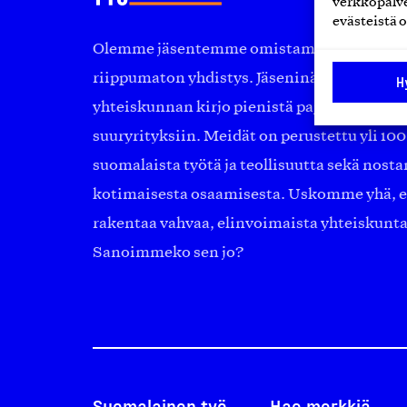
verkkopalve
evästeistä o
Olemme jäsentemme omistama puolueeton, 
riippumaton yhdistys. Jäseninämme on ko
H
yhteiskunnan kirjo pienistä pajoista ja yhte
suuryrityksiin. Meidät on perustettu yli 10
suomalaista työtä ja teollisuutta sekä nost
kotimaisesta osaamisesta. Uskomme yhä, ett
rakentaa vahvaa, elinvoimaista yhteiskunt
Sanoimmeko sen jo?
Suomalainen työ
Hae merkkiä