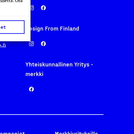
nnettä. Osa
set
Design From Finland
nentyo.fi
.fi
Yhteiskunnallinen Yritys -
merkki
ampanjat
Merkkiyrityksille