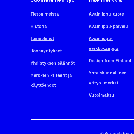
Tietoa meistä
Avainlippu-tuote
Historia
Avainlippu-palvelu
Toimielimet
Avainlippu-
verkkokauppa
Jäsenyritykset
Design from Finland
Yhdistyksen säännöt
Yhteiskunnallinen
Merkkien kriteerit ja
yritys -merkki
käyttöehdot
Vuosimaksu
© Suomalainen 