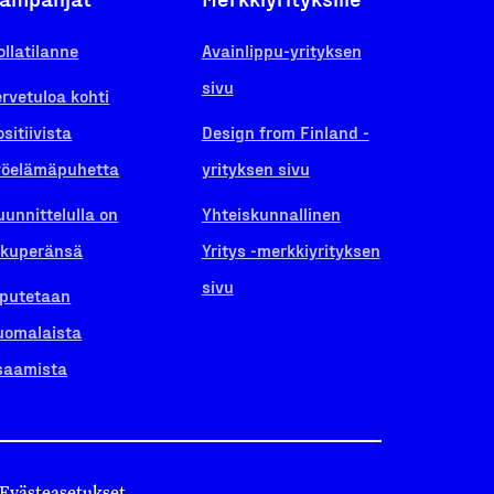
ollatilanne
Avainlippu-yrityksen
sivu
ervetuloa kohti
ositiivista
Design from Finland -
yöelämäpuhetta
yrityksen sivu
uunnittelulla on
Yhteiskunnallinen
lkuperänsä
Yritys -merkkiyrityksen
sivu
iputetaan
uomalaista
saamista
Evästeasetukset