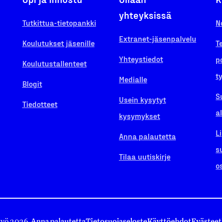
yhteyksissä
Tutkittua-tietopankki
N
Extranet-jäsenpalvelu
Koulutukset jäsenille
T
Yhteystiedot
p
Koulutustallenteet
t
Medialle
Blogit
S
Usein kysytyt
Tiedotteet
a
kysymykset
L
Anna palautetta
s
Tilaa uutiskirje
o
työ 2026.
Anna palautetta
Tietosuojaseloste
Käyttöehdot
Evästeet