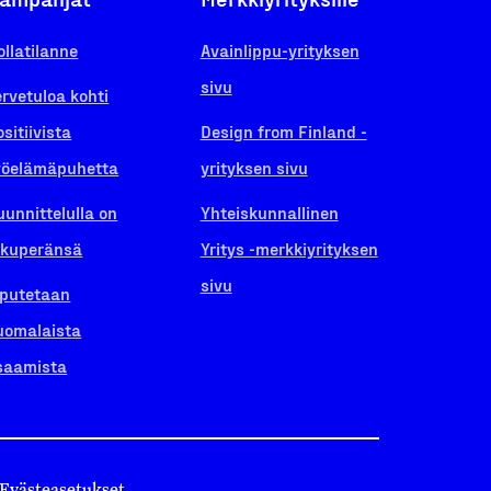
ollatilanne
Avainlippu-yrityksen
sivu
ervetuloa kohti
ositiivista
Design from Finland -
yöelämäpuhetta
yrityksen sivu
uunnittelulla on
Yhteiskunnallinen
lkuperänsä
Yritys -merkkiyrityksen
sivu
iputetaan
uomalaista
saamista
Evästeasetukset