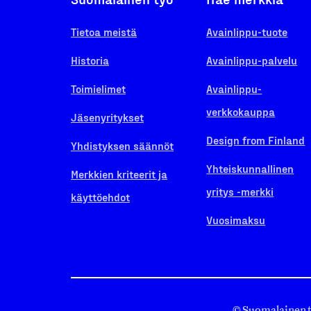
Tietoa meistä
Avainlippu-tuote
Historia
Avainlippu-palvelu
Toimielimet
Avainlippu-
verkkokauppa
Jäsenyritykset
Design from Finland
Yhdistyksen säännöt
Yhteiskunnallinen
Merkkien kriteerit ja
yritys -merkki
käyttöehdot
Vuosimaksu
© Suomalainen 