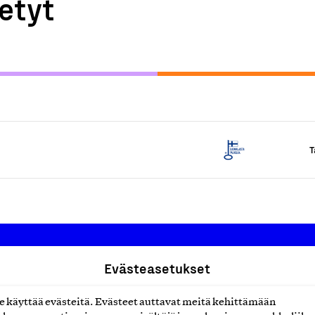
etyt
T
Evästeasetukset
Suomalainen työ ry
käyttää evästeitä. Evästeet auttavat meitä kehittämään