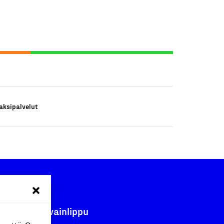
aksipalvelut
Avainlippu