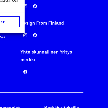
nnettä. Osa
set
Design From Finland
nentyo.fi
.fi
Yhteiskunnallinen Yritys -
merkki
ampanjat
Merkkiyrityksille