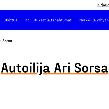
Kirjau
Tutkittua
Koulutukset ja tapahtumat
Merkki- ja yritys
ri Sorsa
Autoilija Ari Sorsa