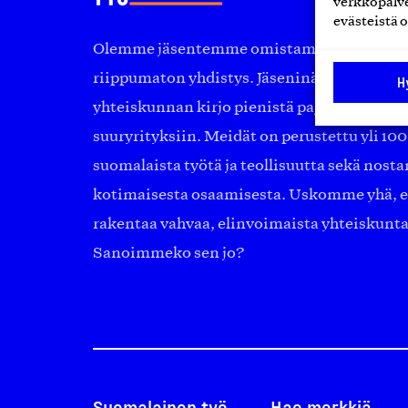
verkkopalve
evästeistä o
Olemme jäsentemme omistama puolueeton, 
riippumaton yhdistys. Jäseninämme on ko
H
yhteiskunnan kirjo pienistä pajoista ja yhte
suuryrityksiin. Meidät on perustettu yli 10
suomalaista työtä ja teollisuutta sekä nost
kotimaisesta osaamisesta. Uskomme yhä, ett
rakentaa vahvaa, elinvoimaista yhteiskunt
Sanoimmeko sen jo?
Suomalainen työ
Hae merkkiä