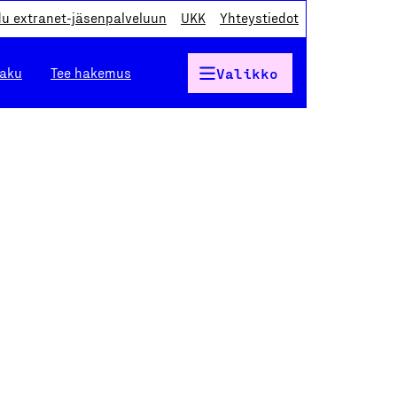
du extranet-jäsenpalveluun
UKK
Yhteystiedot
haku
Tee hakemus
Valikko