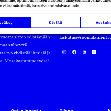
luamme, optimoimaan sen sisältöjä ja analysoimaan verkkoliike
Eteläranta 14,
n välttämättömiä, jotta sivut toimisivat oikein.
työmarkkinajärjestöistä
00130 Helsinki
ko suomalaisen
Finland
yväksy
Kiellä
Asetuk
asiakaspalvelu@suomalai
isöistä kansainvälisiin
laskutus@suomalainentyo
0 vuotta sitten edistämään
amaan ylpeyttä
ä työ yhdistää ihmisiä ja
aa. Me rakastamme työtä!
Opi ja innostu
Ollaan
K