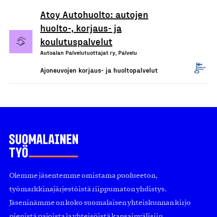
Atoy Autohuolto: autojen
huolto-, korjaus- ja
koulutuspalvelut
Autoalan Palvelutuottajat ry, Palvelu
Ajoneuvojen korjaus- ja huoltopalvelut
Olemme jäsentemme omistama puolueeton,
työmarkkinajärjestöistä riippumaton yhdistys.
Jäseninämme on koko suomalaisen yhteiskunnan kirjo
pienistä pajoista ja yhteisöistä kansainvälisiin