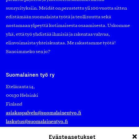
suuryrityksiin. Meidät on perustettu yli 100 vuotta sitten
edistämään suomalaista työtä ja teollisuutta sekä
nostamaan ylpeyttä kotimaisesta osaamisesta. Uskomme
yhä, että työ yhdistää ihmisiä ja rakentaa vahvaa,
elinvoimaista yhteiskuntaa. Me rakastamme työtä!
Sanoimmeko sen jo?
Suomalainen työ ry
Eteläranta 14,
00130 Helsinki
Finland
asiakaspalvelu@suomalainentyo.fi
laskutus@suomalainentyo.fi
Evästeasetukset