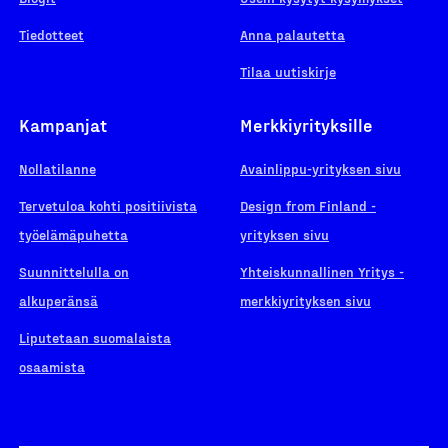
Tiedotteet
Anna palautetta
Tilaa uutiskirje
Kampanjat
Merkkiyrityksille
Nollatilanne
Avainlippu-yrityksen sivu
Tervetuloa kohti positiivista
Design from Finland -
työelämäpuhetta
yrityksen sivu
Suunnittelulla on
Yhteiskunnallinen Yritys -
alkuperänsä
merkkiyrityksen sivu
Liputetaan suomalaista
osaamista