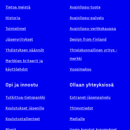
Tietoa meistä
Avainlippu-tuote
Historia
Avainlippu-palvelu
Toimielimet
Avainlippu-verkkokauppa
Jäsenyritykset
Design from Finland
Yhdistyksen säännöt
Yhteiskunnallinen yritys -
merkki
Merkkien kriteerit ja
käyttöehdot
Vuosimaksu
Opi ja innostu
Ollaan yhteyksissä
Tutkittua-tietopankki
Extranet-jäsenpalvelu
Koulutukset jäsenille
Yhteystiedot
Koulutustallenteet
Medialle
Blogit
Usein kysytyt kysymykset