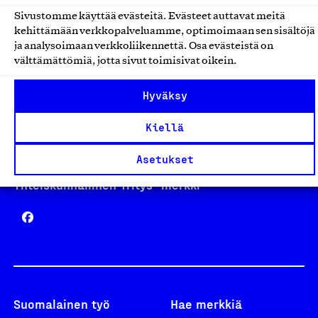
Sivustomme käyttää evästeitä. Evästeet auttavat meitä
kehittämään verkkopalveluamme, optimoimaan sen sisältöjä
Avainlippu
ja analysoimaan verkkoliikennettä. Osa evästeistä on
välttämättömiä, jotta sivut toimisivat oikein.
Hyväksy
Design From Finland
Kiellä
Asetukset
Yhteiskunnallinen Yritys -merkki
Suomalainen työ
Hae merkkiä