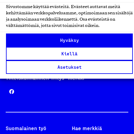
Sivustomme käyttää evästeitä. Evästeet auttavat meitä
kehittämään verkkopalveluamme, optimoimaan sen sisältöjä
Avainlippu
ja analysoimaan verkkoliikennettä. Osa evästeistä on
välttämättömiä, jotta sivut toimisivat oikein.
Hyväksy
Design From Finland
Kiellä
Asetukset
Yhteiskunnallinen Yritys -merkki
Suomalainen työ
Hae merkkiä