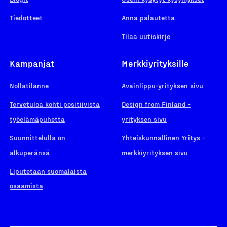
Tiedotteet
Anna palautetta
Tilaa uutiskirje
Kampanjat
Merkkiyrityksille
Nollatilanne
Avainlippu-yrityksen sivu
Tervetuloa kohti positiivista
Design from Finland -
työelämäpuhetta
yrityksen sivu
Suunnittelulla on
Yhteiskunnallinen Yritys -
alkuperänsä
merkkiyrityksen sivu
Liputetaan suomalaista
osaamista