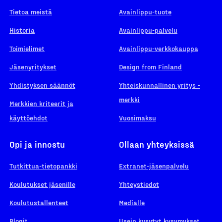
Tietoa meistä
Avainlippu-tuote
Historia
Avainlippu-palvelu
Toimielimet
Avainlippu-verkkokauppa
Jäsenyritykset
Design from Finland
Yhdistyksen säännöt
Yhteiskunnallinen yritys -
merkki
Merkkien kriteerit ja
käyttöehdot
Vuosimaksu
Opi ja innostu
Ollaan yhteyksissä
Tutkittua-tietopankki
Extranet-jäsenpalvelu
Koulutukset jäsenille
Yhteystiedot
Koulutustallenteet
Medialle
Blogit
Usein kysytyt kysymykset