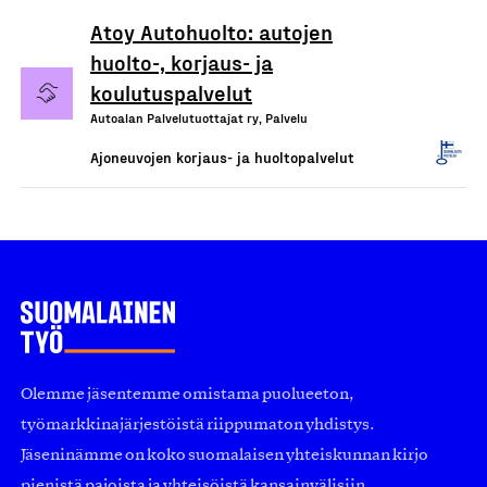
Atoy Autohuolto: autojen
huolto-, korjaus- ja
koulutuspalvelut
Autoalan Palvelutuottajat ry, Palvelu
Ajoneuvojen korjaus- ja huoltopalvelut
Olemme jäsentemme omistama puolueeton,
työmarkkinajärjestöistä riippumaton yhdistys.
Jäseninämme on koko suomalaisen yhteiskunnan kirjo
pienistä pajoista ja yhteisöistä kansainvälisiin