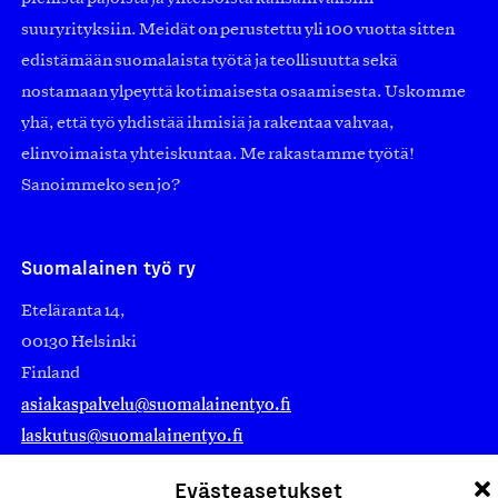
suuryrityksiin. Meidät on perustettu yli 100 vuotta sitten
edistämään suomalaista työtä ja teollisuutta sekä
nostamaan ylpeyttä kotimaisesta osaamisesta. Uskomme
yhä, että työ yhdistää ihmisiä ja rakentaa vahvaa,
elinvoimaista yhteiskuntaa. Me rakastamme työtä!
Sanoimmeko sen jo?
Suomalainen työ ry
Eteläranta 14,
00130 Helsinki
Finland
asiakaspalvelu@suomalainentyo.fi
laskutus@suomalainentyo.fi
Evästeasetukset