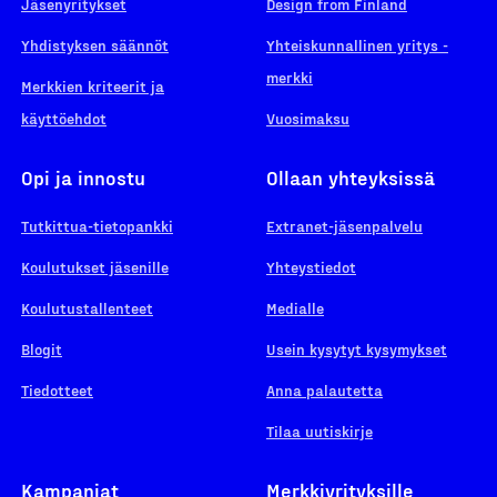
Jäsenyritykset
Design from Finland
Yhdistyksen säännöt
Yhteiskunnallinen yritys -
merkki
Merkkien kriteerit ja
käyttöehdot
Vuosimaksu
Opi ja innostu
Ollaan yhteyksissä
Tutkittua-tietopankki
Extranet-jäsenpalvelu
Koulutukset jäsenille
Yhteystiedot
Koulutustallenteet
Medialle
Blogit
Usein kysytyt kysymykset
Tiedotteet
Anna palautetta
Tilaa uutiskirje
Kampanjat
Merkkiyrityksille