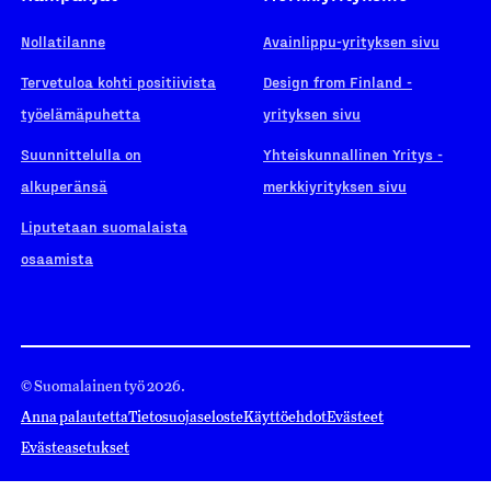
Nollatilanne
Avainlippu-yrityksen sivu
Tervetuloa kohti positiivista
Design from Finland -
työelämäpuhetta
yrityksen sivu
Suunnittelulla on
Yhteiskunnallinen Yritys -
alkuperänsä
merkkiyrityksen sivu
Liputetaan suomalaista
osaamista
© Suomalainen työ 2026.
Anna palautetta
Tietosuojaseloste
Käyttöehdot
Evästeet
Evästeasetukset