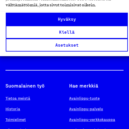
välttämättömiä, jotta sivut toimisivat oikein.
Design From Finland
Hyväksy
Kiellä
Yhteiskunnallinen Yritys -merkki
Asetukset
Suomalainen työ
Hae merkkiä
Tietoa meistä
Avainlippu-tuote
Historia
Avainlippu-palvelu
Toimielimet
Avainlippu-verkkokauppa