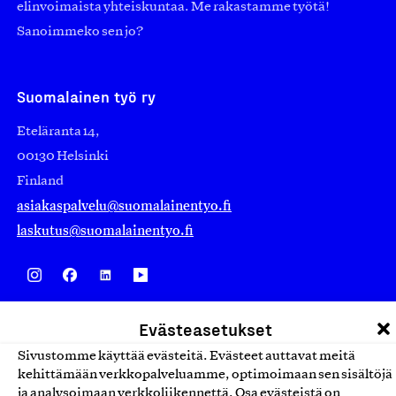
elinvoimaista yhteiskuntaa. Me rakastamme työtä!
Sanoimmeko sen jo?
Suomalainen työ ry
Eteläranta 14,
00130 Helsinki
Finland
asiakaspalvelu@suomalainentyo.fi
laskutus@suomalainentyo.fi
Avainlippu
Evästeasetukset
Sivustomme käyttää evästeitä. Evästeet auttavat meitä
kehittämään verkkopalveluamme, optimoimaan sen sisältöjä
ja analysoimaan verkkoliikennettä. Osa evästeistä on