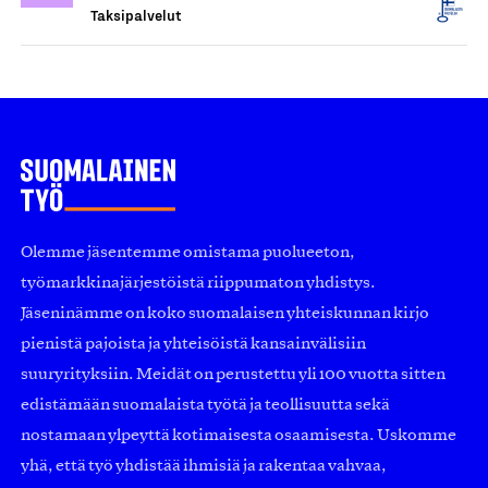
Taksipalvelut
Olemme jäsentemme omistama puolueeton,
työmarkkinajärjestöistä riippumaton yhdistys.
Jäseninämme on koko suomalaisen yhteiskunnan kirjo
pienistä pajoista ja yhteisöistä kansainvälisiin
suuryrityksiin. Meidät on perustettu yli 100 vuotta sitten
edistämään suomalaista työtä ja teollisuutta sekä
nostamaan ylpeyttä kotimaisesta osaamisesta. Uskomme
yhä, että työ yhdistää ihmisiä ja rakentaa vahvaa,