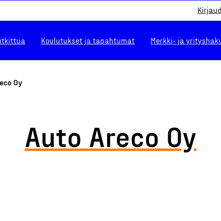
Kirjau
utkittua
Koulutukset ja tapahtumat
Merkki- ja yrityshak
reco Oy
Auto Areco Oy