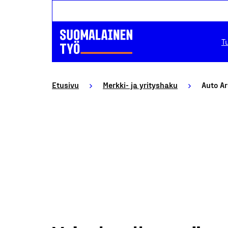
T
Etusivu
Merkki- ja yrityshaku
Auto A