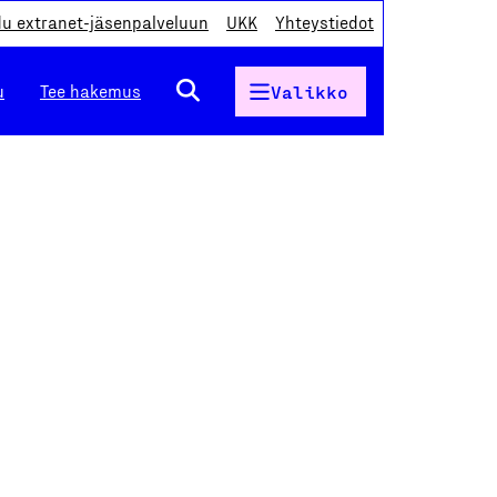
du extranet-jäsenpalveluun
UKK
Yhteystiedot
u
Tee hakemus
Valikko