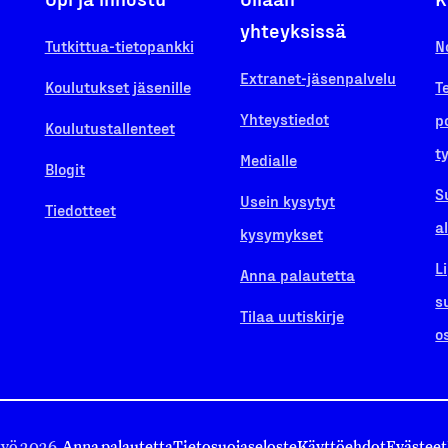
yhteyksissä
Tutkittua-tietopankki
N
Extranet-jäsenpalvelu
Koulutukset jäsenille
T
Yhteystiedot
p
Koulutustallenteet
t
Medialle
Blogit
S
Usein kysytyt
Tiedotteet
a
kysymykset
L
Anna palautetta
s
Tilaa uutiskirje
o
työ 2026.
Anna palautetta
Tietosuojaseloste
Käyttöehdot
Evästeet