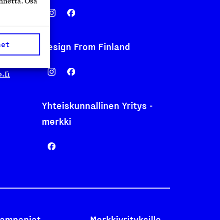
nnettä. Osa
set
Design From Finland
nentyo.fi
.fi
Yhteiskunnallinen Yritys -
merkki
ampanjat
Merkkiyrityksille