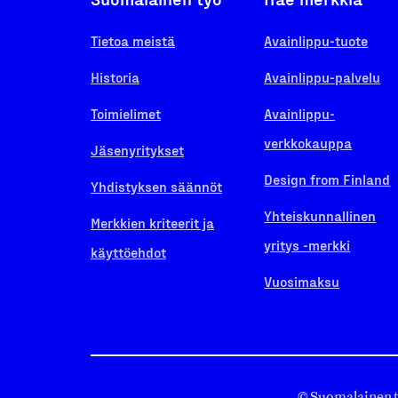
Tietoa meistä
Avainlippu-tuote
Historia
Avainlippu-palvelu
Toimielimet
Avainlippu-
verkkokauppa
Jäsenyritykset
Design from Finland
Yhdistyksen säännöt
Yhteiskunnallinen
Merkkien kriteerit ja
yritys -merkki
käyttöehdot
Vuosimaksu
© Suomalainen 