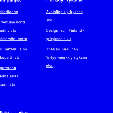
ollatilanne
Avainlippu-yrityksen
sivu
ervetuloa kohti
ositiivista
Design from Finland -
yöelämäpuhetta
yrityksen sivu
uunnittelulla on
Yhteiskunnallinen
lkuperänsä
Yritys -merkkiyrityksen
sivu
iputetaan
uomalaista
saamista
Evästeasetukset