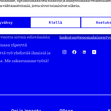
luamme, optimoimaan sen sisältöjä ja analysoimaan verkkoliike
Eteläranta 14,
n välttämättömiä, jotta sivut toimisivat oikein.
työmarkkinajärjestöistä
00130 Helsinki
ko suomalaisen
Finland
yväksy
Kiellä
Asetuk
asiakaspalvelu@suomalai
isöistä kansainvälisiin
laskutus@suomalainentyo
0 vuotta sitten edistämään
amaan ylpeyttä
ä työ yhdistää ihmisiä ja
aa. Me rakastamme työtä!
Opi ja innostu
Ollaan
K