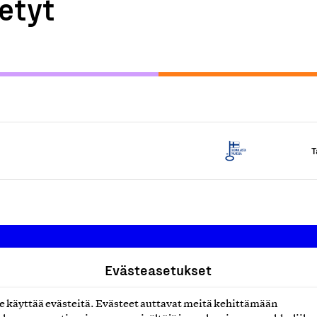
etyt
T
Evästeasetukset
Suomalainen työ ry
käyttää evästeitä. Evästeet auttavat meitä kehittämään