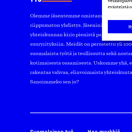
verkkopalve
evästeistä o
Olemme jäsentemme omistama puolueeton, 
riippumaton yhdistys. Jäseninämme on ko
H
yhteiskunnan kirjo pienistä pajoista ja yhte
suuryrityksiin. Meidät on perustettu yli 10
suomalaista työtä ja teollisuutta sekä nost
kotimaisesta osaamisesta. Uskomme yhä, ett
rakentaa vahvaa, elinvoimaista yhteiskunt
Sanoimmeko sen jo?
Suomalainen työ
Hae merkkiä