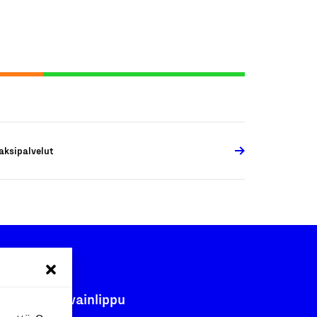
aksipalvelut
Avainlippu