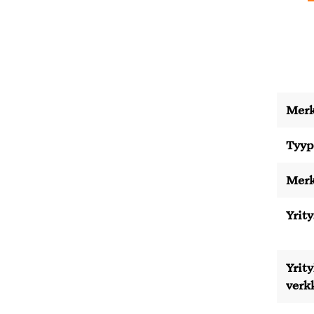
Merk
Tyyp
Merk
Yrity
Yrit
verk