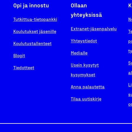
Opi ja innostu
Ollaan
K
yhteyksissä
Tutkittua-tietopankki
N
Extranet-jäsenpalvelu
Koulutukset jäsenille
T
Yhteystiedot
p
Koulutustallenteet
t
Medialle
Blogit
S
Usein kysytyt
Tiedotteet
a
kysymykset
L
Anna palautetta
s
Tilaa uutiskirje
o