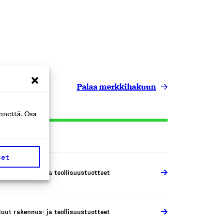
Palaa merkkihakuun
nnettä. Osa
set
uut rakennus- ja teollisuustuotteet
uut rakennus- ja teollisuustuotteet