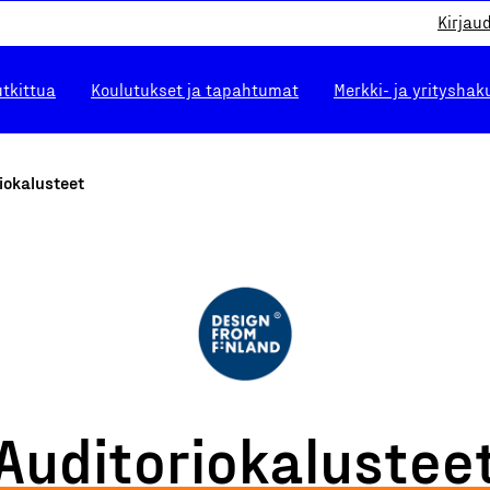
Kirjau
utkittua
Koulutukset ja tapahtumat
Merkki- ja yrityshak
iokalusteet
Auditoriokalustee