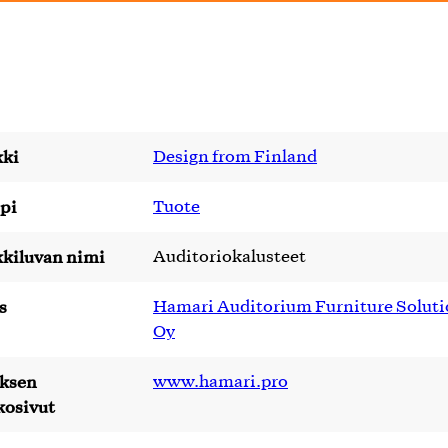
ki
Design from Finland
pi
Tuote
kiluvan nimi
Auditoriokalusteet
s
Hamari Auditorium Furniture Soluti
Oy
yksen
www.hamari.pro
kosivut