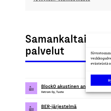
Samankaltaiset t
palvelut
Sivustomme 
verkkopalve
evästeistä o
H
BlockO akustinen antimikrobine
Vetrom Oy, Tuote
BER-järjestelmä