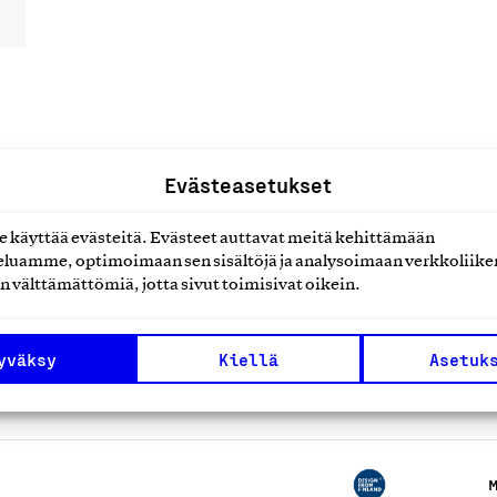
uotteet tai
Evästeasetukset
käyttää evästeitä. Evästeet auttavat meitä kehittämään
luamme, optimoimaan sen sisältöjä ja analysoimaan verkkoliike
n välttämättömiä, jotta sivut toimisivat oikein.
yväksy
Kiellä
Asetuk
n tapaamistila
M
M