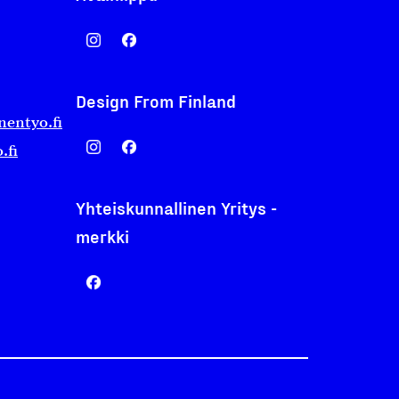
Design From Finland
nentyo.fi
.fi
Yhteiskunnallinen Yritys -
merkki