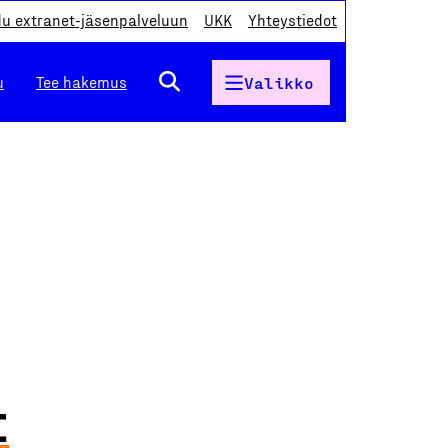
du extranet-jäsenpalveluun
UKK
Yhteystiedot
u
Tee hakemus
Valikko
t