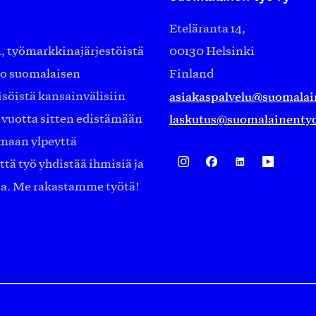
Eteläranta 14,
työmarkkinajärjestöistä
00130 Helsinki
ko suomalaisen
Finland
asiakaspalvelu@suomalai
isöistä kansainvälisiin
laskutus@suomalainentyo
0 vuotta sitten edistämään
amaan ylpeyttä
ä työ yhdistää ihmisiä ja
aa. Me rakastamme työtä!