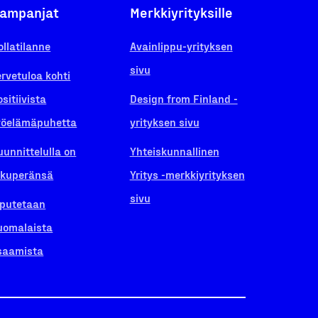
ampanjat
Merkkiyrityksille
ollatilanne
Avainlippu-yrityksen
sivu
ervetuloa kohti
ositiivista
Design from Finland -
yöelämäpuhetta
yrityksen sivu
uunnittelulla on
Yhteiskunnallinen
lkuperänsä
Yritys -merkkiyrityksen
sivu
iputetaan
uomalaista
saamista