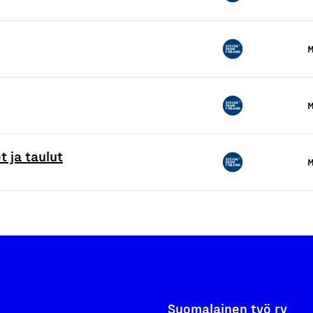
M
M
t ja taulut
M
Suomalainen työ ry