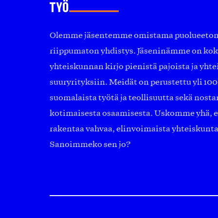
Olemme jäsentemme omistama puolueeton, 
riippumaton yhdistys. Jäseninämme on ko
yhteiskunnan kirjo pienistä pajoista ja yhte
suuryrityksiin. Meidät on perustettu yli 10
suomalaista työtä ja teollisuutta sekä nost
kotimaisesta osaamisesta. Uskomme yhä, ett
rakentaa vahvaa, elinvoimaista yhteiskunt
Sanoimmeko sen jo?