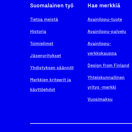
Suomalainen työ
Hae merkkiä
Tietoa meistä
Avainlippu-tuote
Historia
Avainlippu-palvelu
Toimielimet
Avainlippu-
verkkokauppa
Jäsenyritykset
Design from Finland
Yhdistyksen säännöt
Yhteiskunnallinen
Merkkien kriteerit ja
yritys -merkki
käyttöehdot
Vuosimaksu