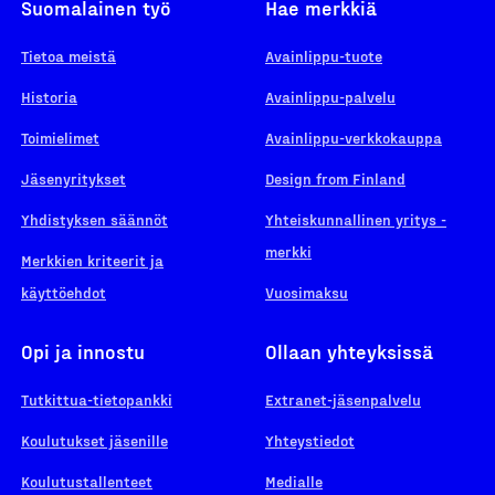
Suomalainen työ
Hae merkkiä
Tietoa meistä
Avainlippu-tuote
Historia
Avainlippu-palvelu
Toimielimet
Avainlippu-verkkokauppa
Jäsenyritykset
Design from Finland
Yhdistyksen säännöt
Yhteiskunnallinen yritys -
merkki
Merkkien kriteerit ja
käyttöehdot
Vuosimaksu
Opi ja innostu
Ollaan yhteyksissä
Tutkittua-tietopankki
Extranet-jäsenpalvelu
Koulutukset jäsenille
Yhteystiedot
Koulutustallenteet
Medialle