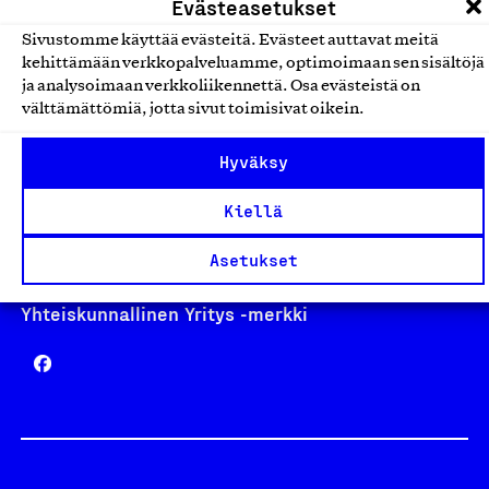
Evästeasetukset
Sivustomme käyttää evästeitä. Evästeet auttavat meitä
kehittämään verkkopalveluamme, optimoimaan sen sisältöjä
Avainlippu
ja analysoimaan verkkoliikennettä. Osa evästeistä on
välttämättömiä, jotta sivut toimisivat oikein.
Hyväksy
Design From Finland
Kiellä
Asetukset
Yhteiskunnallinen Yritys -merkki