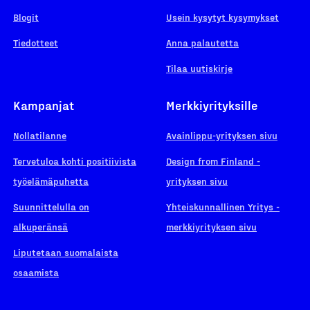
Blogit
Usein kysytyt kysymykset
Tiedotteet
Anna palautetta
Tilaa uutiskirje
Kampanjat
Merkkiyrityksille
Nollatilanne
Avainlippu-yrityksen sivu
Tervetuloa kohti positiivista
Design from Finland -
työelämäpuhetta
yrityksen sivu
Suunnittelulla on
Yhteiskunnallinen Yritys -
alkuperänsä
merkkiyrityksen sivu
Liputetaan suomalaista
osaamista