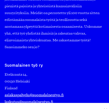
pienistä pajoista ja yhteisöistä kansainvälisiin
suuryrityksiin. Meidät on perustettu yli 100 vuotta sitten
edistämään suomalaista työtä ja teollisuutta sekä
nostamaan ylpeyttä kotimaisesta osaamisesta. Uskomme
yhä, että työ yhdistää ihmisiä ja rakentaa vahvaa,
elinvoimaista yhteiskuntaa. Me rakastamme työtä!
Sanoimmeko sen jo?
Suomalainen työ ry
Eteläranta 14,
00130 Helsinki
Finland
asiakaspalvelu@suomalainentyo.fi
laskutus@suomalainentyo.fi