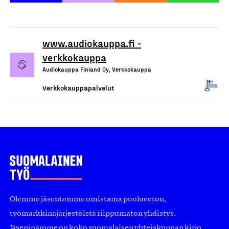
www.audiokauppa.fi -
verkkokauppa
Audiokauppa Finland Oy, Verkkokauppa
Verkkokauppapalvelut
Olemme jäsentemme omistama puolueeton,
työmarkkinajärjestöistä riippumaton yhdistys.
Jäseninämme on koko suomalaisen yhteiskunnan kirjo