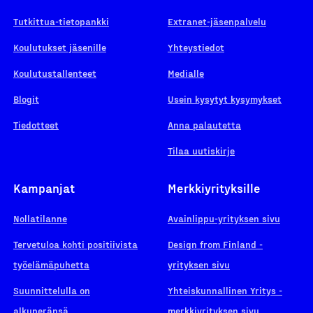
Tutkittua-tietopankki
Extranet-jäsenpalvelu
Koulutukset jäsenille
Yhteystiedot
Koulutustallenteet
Medialle
Blogit
Usein kysytyt kysymykset
Tiedotteet
Anna palautetta
Tilaa uutiskirje
Kampanjat
Merkkiyrityksille
Nollatilanne
Avainlippu-yrityksen sivu
Tervetuloa kohti positiivista
Design from Finland -
työelämäpuhetta
yrityksen sivu
Suunnittelulla on
Yhteiskunnallinen Yritys -
alkuperänsä
merkkiyrityksen sivu