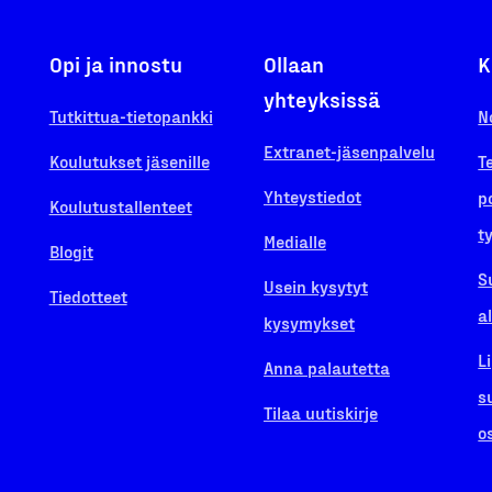
Opi ja innostu
Ollaan
K
yhteyksissä
Tutkittua-tietopankki
N
Extranet-jäsenpalvelu
Koulutukset jäsenille
T
Yhteystiedot
p
Koulutustallenteet
t
Medialle
Blogit
S
Usein kysytyt
Tiedotteet
a
kysymykset
L
Anna palautetta
s
Tilaa uutiskirje
o