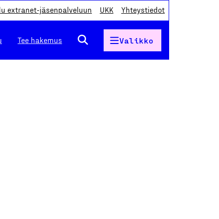
du extranet-jäsenpalveluun
UKK
Yhteystiedot
u
Tee hakemus
Valikko