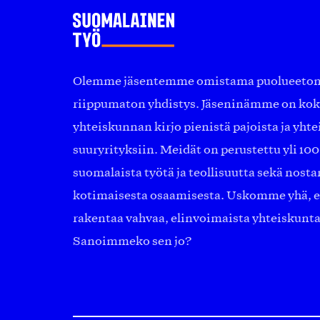
Olemme jäsentemme omistama puolueeton, 
riippumaton yhdistys. Jäseninämme on ko
yhteiskunnan kirjo pienistä pajoista ja yhte
suuryrityksiin. Meidät on perustettu yli 10
suomalaista työtä ja teollisuutta sekä nost
kotimaisesta osaamisesta. Uskomme yhä, ett
rakentaa vahvaa, elinvoimaista yhteiskunt
Sanoimmeko sen jo?