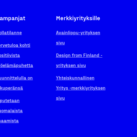
ampanjat
Merkkiyrityksille
ollatilanne
Avainlippu-yrityksen
sivu
ervetuloa kohti
ositiivista
Design from Finland -
yöelämäpuhetta
yrityksen sivu
uunnittelulla on
Yhteiskunnallinen
lkuperänsä
Yritys -merkkiyrityksen
sivu
iputetaan
uomalaista
saamista