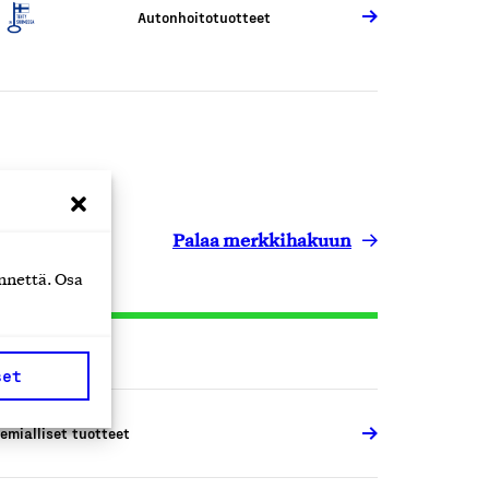
Autonhoitotuotteet
Palaa merkkihakuun
nnettä. Osa
set
emialliset tuotteet