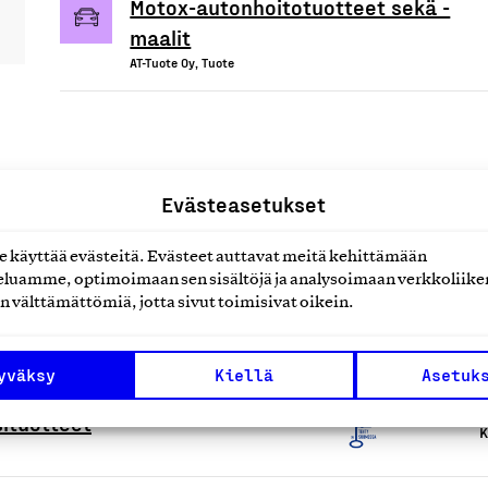
Motox-autonhoitotuotteet sekä -
maalit
AT-Tuote Oy, Tuote
uotteet tai
Evästeasetukset
käyttää evästeitä. Evästeet auttavat meitä kehittämään
luamme, optimoimaan sen sisältöjä ja analysoimaan verkkoliike
n välttämättömiä, jotta sivut toimisivat oikein.
yväksy
Kiellä
Asetuk
ituotteet
K