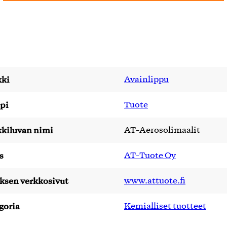
ki
Avainlippu
pi
Tuote
kiluvan nimi
AT-Aerosolimaalit
s
AT-Tuote Oy
yksen verkkosivut
www.attuote.fi
goria
Kemialliset tuotteet