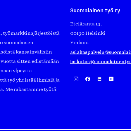
Suomalainen työ ry
Eteläranta 14,
työmarkkinajärjestöistä
00130 Helsinki
ko suomalaisen
Finland
asiakaspalvelu@suomalai
isöistä kansainvälisiin
laskutus@suomalainentyo
0 vuotta sitten edistämään
amaan ylpeyttä
ä työ yhdistää ihmisiä ja
aa. Me rakastamme työtä!