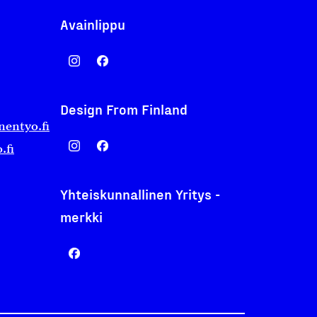
Avainlippu
Design From Finland
nentyo.fi
.fi
Yhteiskunnallinen Yritys -
merkki