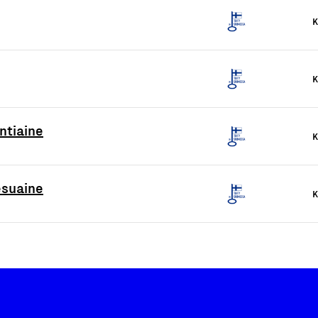
K
K
ntiaine
K
esuaine
K