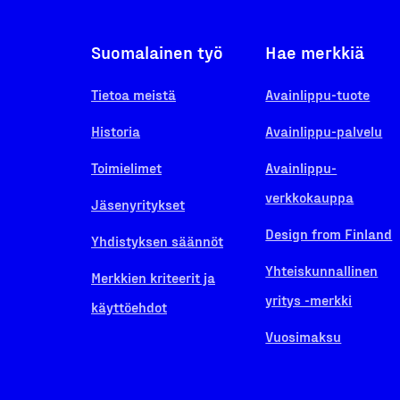
Suomalainen työ
Hae merkkiä
Tietoa meistä
Avainlippu-tuote
Historia
Avainlippu-palvelu
Toimielimet
Avainlippu-
verkkokauppa
Jäsenyritykset
Design from Finland
Yhdistyksen säännöt
Yhteiskunnallinen
Merkkien kriteerit ja
yritys -merkki
käyttöehdot
Vuosimaksu