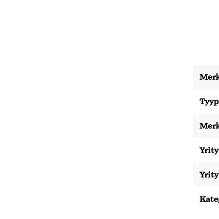
Merk
Tyyp
Merk
Yrity
Yrit
Kate