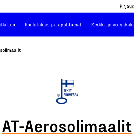
Kirjau
utkittua
Koulutukset ja tapahtumat
Merkki- ja yrityshak
solimaalit
AT-Aerosolimaalit