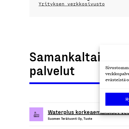
Yrityksen verkkosivusto
Samankaltaiset t
palvelut
Sivustomme 
verkkopalve
evästeistä o
H
Waterplus korkeaemäksiset ves
Suomen Terätuonti Oy, Tuote