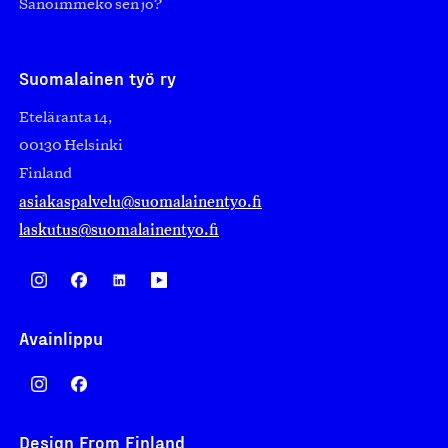
Sanoimmeko sen jo?
Suomalainen työ ry
Eteläranta 14,
00130 Helsinki
Finland
asiakaspalvelu@suomalainentyo.fi
laskutus@suomalainentyo.fi
Avainlippu
Design From Finland