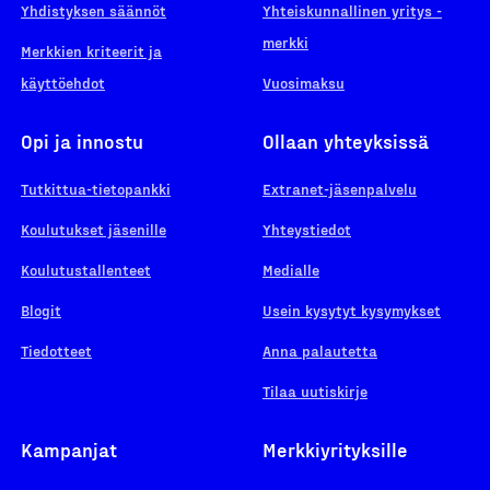
Yhdistyksen säännöt
Yhteiskunnallinen yritys -
merkki
Merkkien kriteerit ja
käyttöehdot
Vuosimaksu
Opi ja innostu
Ollaan yhteyksissä
Tutkittua-tietopankki
Extranet-jäsenpalvelu
Koulutukset jäsenille
Yhteystiedot
Koulutustallenteet
Medialle
Blogit
Usein kysytyt kysymykset
Tiedotteet
Anna palautetta
Tilaa uutiskirje
Kampanjat
Merkkiyrityksille