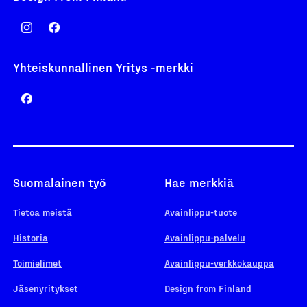
Yhteiskunnallinen Yritys -merkki
Suomalainen työ
Hae merkkiä
Tietoa meistä
Avainlippu-tuote
Historia
Avainlippu-palvelu
Toimielimet
Avainlippu-verkkokauppa
Jäsenyritykset
Design from Finland