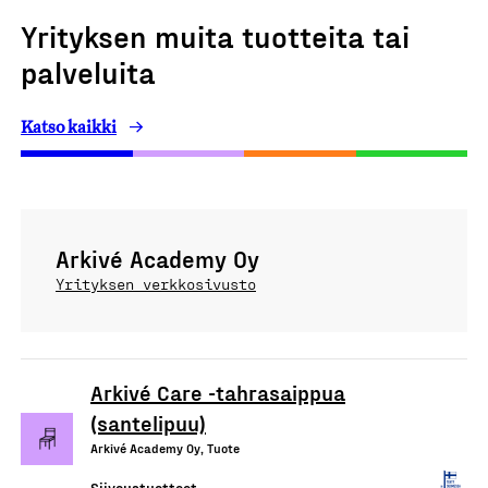
Yrityksen muita tuotteita tai
palveluita
Katso kaikki
Arkivé Academy Oy
Yrityksen verkkosivusto
Arkivé Care -tahrasaippua
(santelipuu)
Arkivé Academy Oy, Tuote
Siivoustuotteet