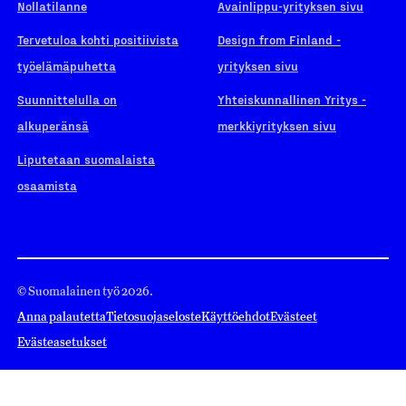
Nollatilanne
Avainlippu-yrityksen sivu
Tervetuloa kohti positiivista
Design from Finland -
työelämäpuhetta
yrityksen sivu
Suunnittelulla on
Yhteiskunnallinen Yritys -
alkuperänsä
merkkiyrityksen sivu
Liputetaan suomalaista
osaamista
© Suomalainen työ 2026.
Anna palautetta
Tietosuojaseloste
Käyttöehdot
Evästeet
Evästeasetukset