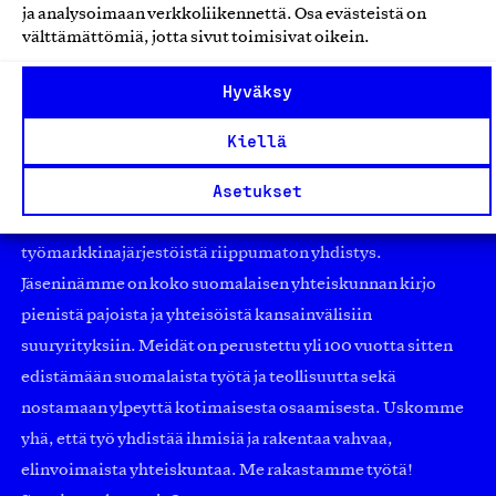
ja analysoimaan verkkoliikennettä. Osa evästeistä on
välttämättömiä, jotta sivut toimisivat oikein.
Hyväksy
Kiellä
Asetukset
Olemme jäsentemme omistama puolueeton,
työmarkkinajärjestöistä riippumaton yhdistys.
Jäseninämme on koko suomalaisen yhteiskunnan kirjo
pienistä pajoista ja yhteisöistä kansainvälisiin
suuryrityksiin. Meidät on perustettu yli 100 vuotta sitten
edistämään suomalaista työtä ja teollisuutta sekä
nostamaan ylpeyttä kotimaisesta osaamisesta. Uskomme
yhä, että työ yhdistää ihmisiä ja rakentaa vahvaa,
elinvoimaista yhteiskuntaa. Me rakastamme työtä!