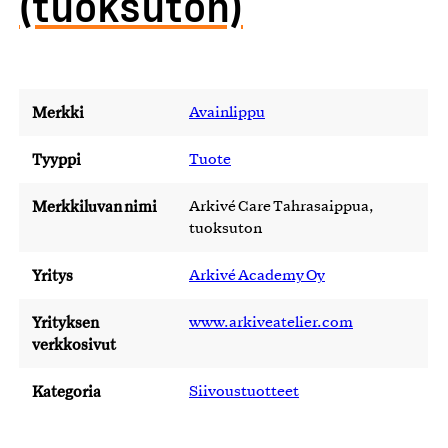
(tuoksuton)
Merkki
Avainlippu
Tyyppi
Tuote
Merkkiluvan nimi
Arkivé Care Tahrasaippua,
tuoksuton
Yritys
Arkivé Academy Oy
Yrityksen
www.arkiveatelier.com
verkkosivut
Kategoria
Siivoustuotteet