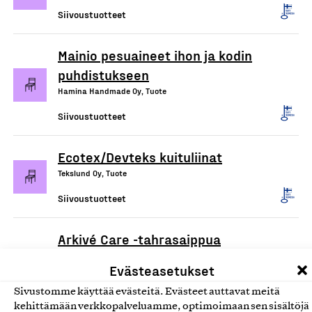
Siivoustuotteet
Mainio pesuaineet ihon ja kodin
puhdistukseen
Hamina Handmade Oy, Tuote
Siivoustuotteet
Ecotex/Devteks kuituliinat
Tekslund Oy, Tuote
Siivoustuotteet
Arkivé Care -tahrasaippua
(santelipuu)
Evästeasetukset
Arkivé Academy Oy, Tuote
Sivustomme käyttää evästeitä. Evästeet auttavat meitä
Siivoustuotteet
kehittämään verkkopalveluamme, optimoimaan sen sisältöjä