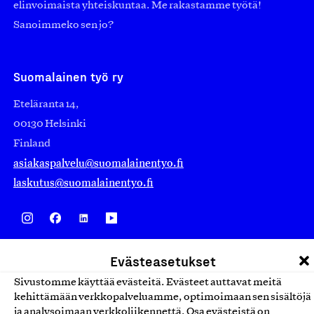
elinvoimaista yhteiskuntaa. Me rakastamme työtä!
Sanoimmeko sen jo?
Suomalainen työ ry
Eteläranta 14,
00130 Helsinki
Finland
asiakaspalvelu@suomalainentyo.fi
laskutus@suomalainentyo.fi
Avainlippu
Evästeasetukset
Sivustomme käyttää evästeitä. Evästeet auttavat meitä
kehittämään verkkopalveluamme, optimoimaan sen sisältöjä
ja analysoimaan verkkoliikennettä. Osa evästeistä on