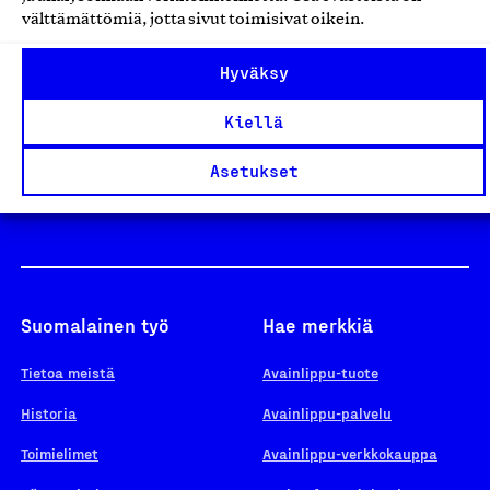
välttämättömiä, jotta sivut toimisivat oikein.
Design From Finland
Hyväksy
Kiellä
Yhteiskunnallinen Yritys -merkki
Asetukset
Suomalainen työ
Hae merkkiä
Tietoa meistä
Avainlippu-tuote
Historia
Avainlippu-palvelu
Toimielimet
Avainlippu-verkkokauppa