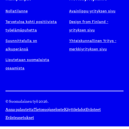
Nollatilanne
Avainlippu-yrityksen sivu
Tervetuloa kohti positiivista
Design from Finland -
työelämäpuhetta
yrityksen sivu
Suunnittelulla on
Yhteiskunnallinen Yritys -
alkuperänsä
merkkiyrityksen sivu
Liputetaan suomalaista
osaamista
© Suomalainen työ 2026.
Anna palautetta
Tietosuojaseloste
Käyttöehdot
Evästeet
Evästeasetukset