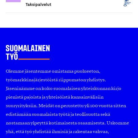
Taksipalvelut
Olemme jäsentemme omistama puolueeton,
työmarkkinajärjestöistä riippumaton yhdistys.
Jäseninämme on koko suomalaisen yhteiskunnan kirjo
pienistä pajoista ja yhteisöistä kansainvälisiin
suuryrityksiin. Meidät on perustettu yli 100 vuotta sitten
edistämään suomalaista työtä ja teollisuutta sekä
nostamaan ylpeyttä kotimaisesta osaamisesta. Uskomme
yhä, että työ yhdistää ihmisiä ja rakentaa vahvaa,