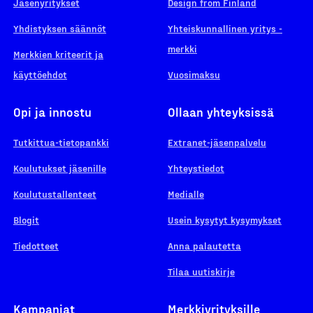
Jäsenyritykset
Design from Finland
Yhdistyksen säännöt
Yhteiskunnallinen yritys -
merkki
Merkkien kriteerit ja
käyttöehdot
Vuosimaksu
Opi ja innostu
Ollaan yhteyksissä
Tutkittua-tietopankki
Extranet-jäsenpalvelu
Koulutukset jäsenille
Yhteystiedot
Koulutustallenteet
Medialle
Blogit
Usein kysytyt kysymykset
Tiedotteet
Anna palautetta
Tilaa uutiskirje
Kampanjat
Merkkiyrityksille