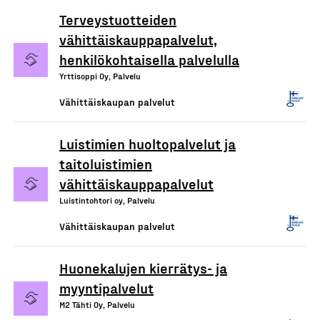
Terveystuotteiden
vähittäiskauppapalvelut,
henkilökohtaisella palvelulla
Yrttisoppi Oy, Palvelu
Vähittäiskaupan palvelut
Luistimien huoltopalvelut ja
taitoluistimien
vähittäiskauppapalvelut
Luistintohtori oy, Palvelu
Vähittäiskaupan palvelut
Huonekalujen kierrätys- ja
myyntipalvelut
M2 Tähti Oy, Palvelu