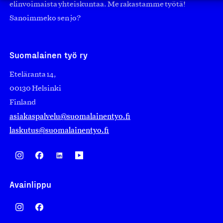
elinvoimaista yhteiskuntaa. Me rakastamme työtä!
Sanoimmeko sen jo?
Suomalainen työ ry
Eteläranta 14,
00130 Helsinki
Finland
asiakaspalvelu@suomalainentyo.fi
laskutus@suomalainentyo.fi
Avainlippu