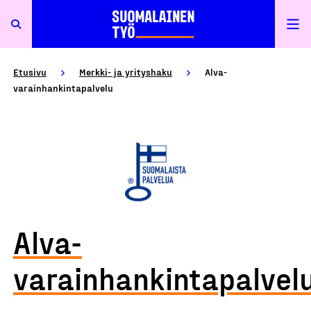
Etusivu
Merkki- ja yrityshaku
Alva-
varainhankintapalvelu
Alva-
varainhankintapalvel