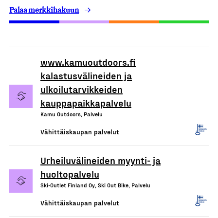
Palaa merkkihakuun
www.kamuoutdoors.fi
kalastusvälineiden ja
ulkoilutarvikkeiden
kauppapaikkapalvelu
Kamu Outdoors, Palvelu
Vähittäiskaupan palvelut
Urheiluvälineiden myynti- ja
huoltopalvelu
Ski-Outlet Finland Oy, Ski Out Bike, Palvelu
Vähittäiskaupan palvelut