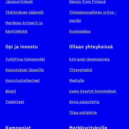
Jäsenyritykset
Design from Finland
Yhdistyksen säännöt
Yhteiskunnallinen yritys -
merkki
Merkkien kriteerit ja
käyttöehdot
Vuosimaksu
Opi ja innostu
Ollaan yhteyksissä
Tutkittua-tietopankki
Extranet-jäsenpalvelu
Koulutukset jäsenille
Yhteystiedot
Koulutustallenteet
Medialle
Blogit
Usein kysytyt kysymykset
Tiedotteet
Anna palautetta
Tilaa uutiskirje
Kampanjat
Merkkiyrityksille