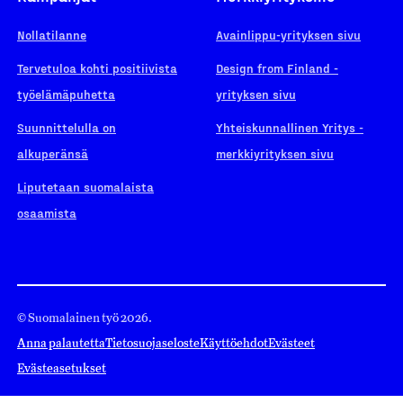
Nollatilanne
Avainlippu-yrityksen sivu
Tervetuloa kohti positiivista
Design from Finland -
työelämäpuhetta
yrityksen sivu
Suunnittelulla on
Yhteiskunnallinen Yritys -
alkuperänsä
merkkiyrityksen sivu
Liputetaan suomalaista
osaamista
© Suomalainen työ 2026.
Anna palautetta
Tietosuojaseloste
Käyttöehdot
Evästeet
Evästeasetukset