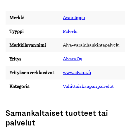
Merkki
Avainlippu
Tyyppi
Palvelu
Merkkiluvan nimi
Alva-varainhankintapalvelu
Yritys
Alvara Oy
Yrityksen verkkosivut
www.alvara.fi
Kategoria
Vähittäiskaupan palvelut
Samankaltaiset tuotteet tai
palvelut