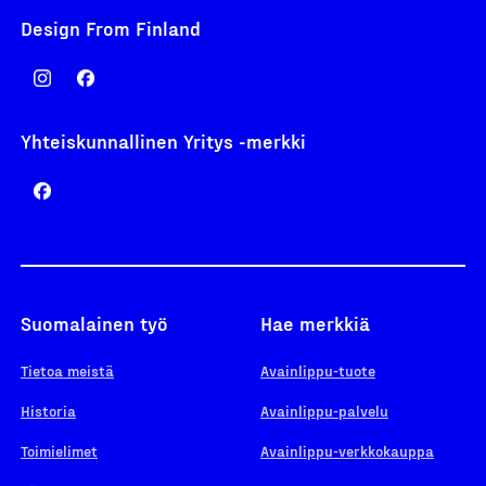
Design From Finland
Yhteiskunnallinen Yritys -merkki
Suomalainen työ
Hae merkkiä
Tietoa meistä
Avainlippu-tuote
Historia
Avainlippu-palvelu
Toimielimet
Avainlippu-verkkokauppa