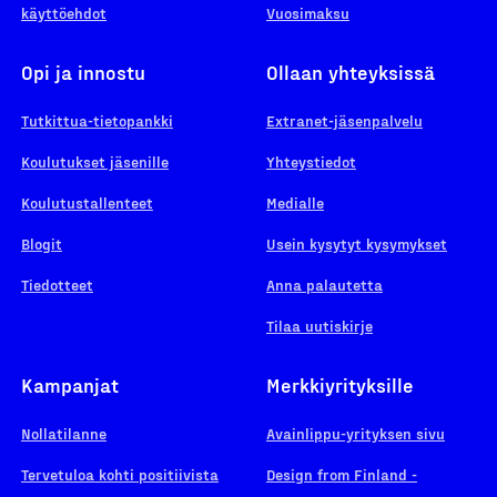
käyttöehdot
Vuosimaksu
Opi ja innostu
Ollaan yhteyksissä
Tutkittua-tietopankki
Extranet-jäsenpalvelu
Koulutukset jäsenille
Yhteystiedot
Koulutustallenteet
Medialle
Blogit
Usein kysytyt kysymykset
Tiedotteet
Anna palautetta
Tilaa uutiskirje
Kampanjat
Merkkiyrityksille
Nollatilanne
Avainlippu-yrityksen sivu
Tervetuloa kohti positiivista
Design from Finland -