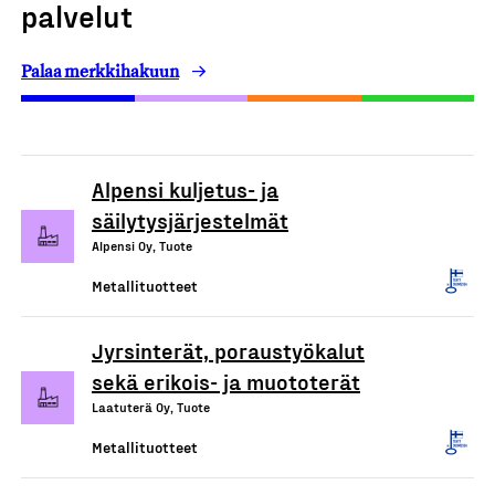
palvelut
Palaa merkkihakuun
Alpensi kuljetus- ja
säilytysjärjestelmät
Alpensi Oy, Tuote
Metallituotteet
Jyrsinterät, poraustyökalut
sekä erikois- ja muototerät
Laatuterä Oy, Tuote
Metallituotteet