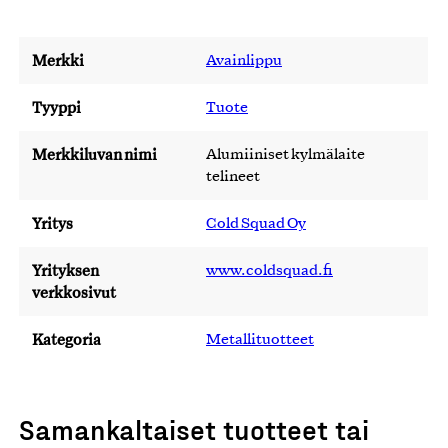
Merkki
Avainlippu
Tyyppi
Tuote
Merkkiluvan nimi
Alumiiniset kylmälaite
telineet
Yritys
Cold Squad Oy
Yrityksen
www.coldsquad.fi
verkkosivut
Kategoria
Metallituotteet
Samankaltaiset tuotteet tai