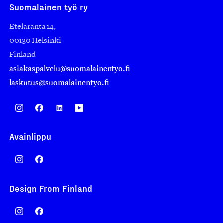
Suomalainen työ ry
Eteläranta 14,
00130 Helsinki
Finland
asiakaspalvelu@suomalainentyo.fi
laskutus@suomalainentyo.fi
Avainlippu
Design From Finland