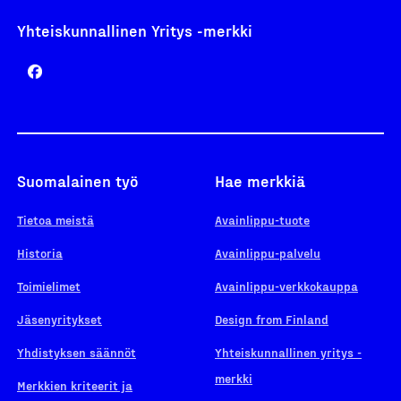
Yhteiskunnallinen Yritys -merkki
Suomalainen työ
Hae merkkiä
Tietoa meistä
Avainlippu-tuote
Historia
Avainlippu-palvelu
Toimielimet
Avainlippu-verkkokauppa
Jäsenyritykset
Design from Finland
Yhdistyksen säännöt
Yhteiskunnallinen yritys -
merkki
Merkkien kriteerit ja