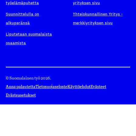
työelämäpuhetta
yrityksen sivu
Suunnittelulla on
Yhteiskunnallinen Yritys -
alkuperänsä
merkkiyrityksen sivu
Liputetaan suomalaista
osaamista
© Suomalainen työ 2026.
Anna palautetta
Tietosuojaseloste
Käyttöehdot
Evästeet
Evästeasetukset