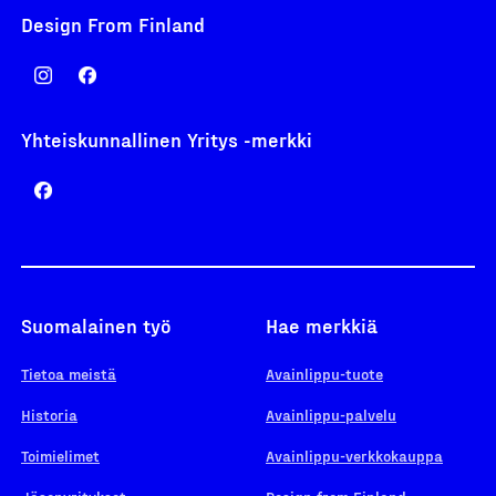
Design From Finland
Yhteiskunnallinen Yritys -merkki
Suomalainen työ
Hae merkkiä
Tietoa meistä
Avainlippu-tuote
Historia
Avainlippu-palvelu
Toimielimet
Avainlippu-verkkokauppa