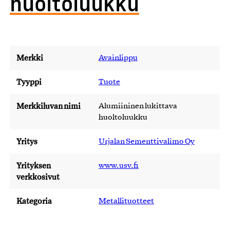
huoltoluukku
Merkki
Avainlippu
Tyyppi
Tuote
Merkkiluvan nimi
Alumiininen lukittava
huoltoluukku
Yritys
Urjalan Sementtivalimo Oy
Yrityksen
www.usv.fi
verkkosivut
Kategoria
Metallituotteet