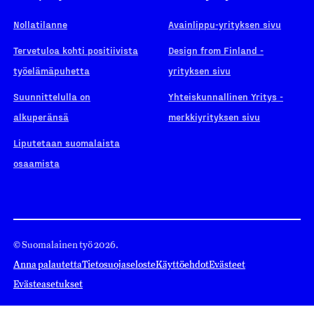
Nollatilanne
Avainlippu-yrityksen sivu
Tervetuloa kohti positiivista
Design from Finland -
työelämäpuhetta
yrityksen sivu
Suunnittelulla on
Yhteiskunnallinen Yritys -
alkuperänsä
merkkiyrityksen sivu
Liputetaan suomalaista
osaamista
© Suomalainen työ 2026.
Anna palautetta
Tietosuojaseloste
Käyttöehdot
Evästeet
Evästeasetukset