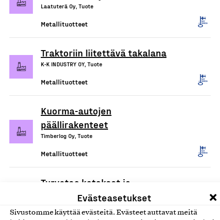
Laatuterä Oy, Tuote
Metallituotteet
Traktoriin liitettävä takalana
K-K INDUSTRY OY, Tuote
Metallituotteet
Kuorma-autojen
päällirakenteet
Timberlog Oy, Tuote
Metallituotteet
Turvatec katokset ja
pyörätelineet
Evästeasetukset
Lahden Rakenneteräs Oy, Tuote
Sivustomme käyttää evästeitä. Evästeet auttavat meitä