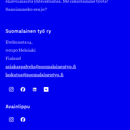
elinvoimaista yhteiskuntaa. Me rakastamme työtä!
Sanoimmeko sen jo?
Suomalainen työ ry
Eteläranta 14,
00130 Helsinki
Finland
asiakaspalvelu@suomalainentyo.fi
laskutus@suomalainentyo.fi
Avainlippu