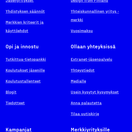
Jäsenyritykset
Design from Finland
Yhdistyksen säännöt
Yhteiskunnallinen yritys -
merkki
Merkkien kriteerit ja
käyttöehdot
Vuosimaksu
Opi ja innostu
Ollaan yhteyksissä
Tutkittua-tietopankki
Extranet-jäsenpalvelu
Koulutukset jäsenille
Yhteystiedot
Koulutustallenteet
Medialle
Blogit
Usein kysytyt kysymykset
Tiedotteet
Anna palautetta
Tilaa uutiskirje
Kampanjat
Merkkiyrityksille