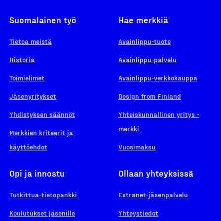
Suomalainen työ
Hae merkkiä
Tietoa meistä
Avainlippu-tuote
Historia
Avainlippu-palvelu
Toimielimet
Avainlippu-verkkokauppa
Jäsenyritykset
Design from Finland
Yhdistyksen säännöt
Yhteiskunnallinen yritys -
merkki
Merkkien kriteerit ja
käyttöehdot
Vuosimaksu
Opi ja innostu
Ollaan yhteyksissä
Tutkittua-tietopankki
Extranet-jäsenpalvelu
Koulutukset jäsenille
Yhteystiedot