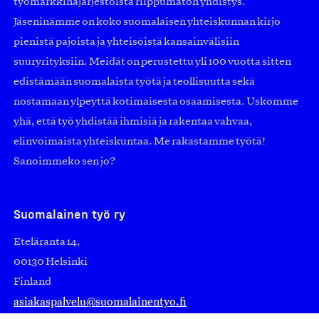
työmarkkinajärjestöistä riippumaton yhdistys.
Jäseninämme on koko suomalaisen yhteiskunnan kirjo
pienistä pajoista ja yhteisöistä kansainvälisiin
suuryrityksiin. Meidät on perustettu yli 100 vuotta sitten
edistämään suomalaista työtä ja teollisuutta sekä
nostamaan ylpeyttä kotimaisesta osaamisesta. Uskomme
yhä, että työ yhdistää ihmisiä ja rakentaa vahvaa,
elinvoimaista yhteiskuntaa. Me rakastamme työtä!
Sanoimmeko sen jo?
Suomalainen työ ry
Eteläranta 14,
00130 Helsinki
Finland
asiakaspalvelu@suomalainentyo.fi