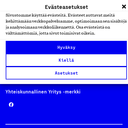
laskutus@suomalainentyo.fi
Evästeasetukset
Sivustomme käyttää evästeitä. Evästeet auttavat meitä
kehittämään verkkopalveluamme, optimoimaan sen sisältöjä
ja analysoimaan verkkoliikennettä. Osa evästeistä on
Avainlippu
välttämättömiä, jotta sivut toimisivat oikein.
Hyväksy
Kiellä
Design From Finland
Asetukset
Yhteiskunnallinen Yritys -merkki