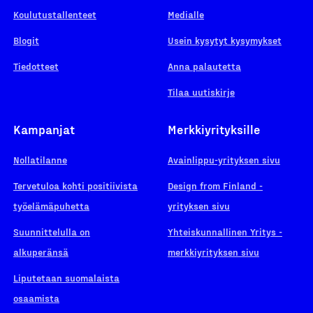
Koulutustallenteet
Medialle
Blogit
Usein kysytyt kysymykset
Tiedotteet
Anna palautetta
Tilaa uutiskirje
Kampanjat
Merkkiyrityksille
Nollatilanne
Avainlippu-yrityksen sivu
Tervetuloa kohti positiivista
Design from Finland -
työelämäpuhetta
yrityksen sivu
Suunnittelulla on
Yhteiskunnallinen Yritys -
alkuperänsä
merkkiyrityksen sivu
Liputetaan suomalaista
osaamista