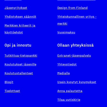
Jäsenyritykset
Design from Finland
Yhdistyksen säännöt
Yhteiskunnallinen yritys -
merkki
Merkkien kriteerit ja
käyttöehdot
Vuosimaksu
Opi ja innostu
Ollaan yhteyksissä
Tutkittua-tietopankki
Extranet-jäsenpalvelu
Koulutukset jäsenille
Yhteystiedot
Koulutustallenteet
Medialle
Blogit
Usein kysytyt kysymykset
Tiedotteet
Anna palautetta
Tilaa uutiskirje