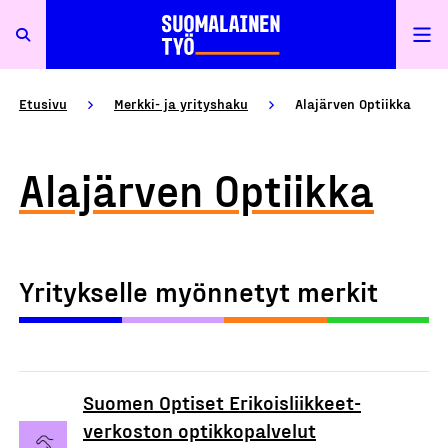
Etusivu
Merkki- ja yrityshaku
Alajärven Optiikka
Alajärven Optiikka
Yritykselle myönnetyt merkit
Suomen Optiset Erikoisliikkeet-
verkoston optikkopalvelut