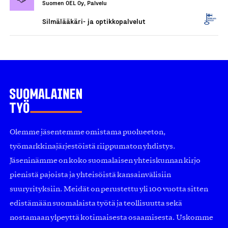
Suomen OEL Oy, Palvelu
Silmälääkäri- ja optikkopalvelut
Olemme jäsentemme omistama puolueeton,
työmarkkinajärjestöistä riippumaton yhdistys.
Jäseninämme on koko suomalaisen yhteiskunnan kirjo
pienistä pajoista ja yhteisöistä kansainvälisiin
suuryrityksiin. Meidät on perustettu yli 100 vuotta sitten
edistämään suomalaista työtä ja teollisuutta sekä
nostamaan ylpeyttä kotimaisesta osaamisesta. Uskomme