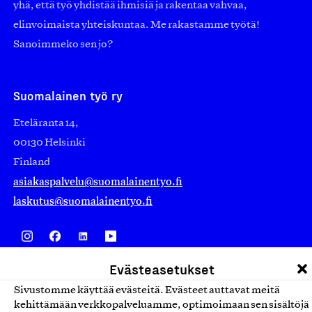
yhä, että työ yhdistää ihmisiä ja rakentaa vahvaa,
elinvoimaista yhteiskuntaa. Me rakastamme työtä!
Sanoimmeko sen jo?
Suomalainen työ ry
Eteläranta 14,
00130 Helsinki
Finland
asiakaspalvelu@suomalainentyo.fi
laskutus@suomalainentyo.fi
Evästeasetukset
Avainlippu
Sivustomme käyttää evästeitä. Evästeet auttavat meitä
kehittämään verkkopalveluamme, optimoimaan sen sisältöjä