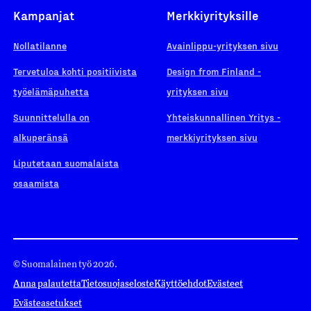
Kampanjat
Merkkiyrityksille
Nollatilanne
Avainlippu-yrityksen sivu
Tervetuloa kohti positiivista
Design from Finland -
työelämäpuhetta
yrityksen sivu
Suunnittelulla on
Yhteiskunnallinen Yritys -
alkuperänsä
merkkiyrityksen sivu
Liputetaan suomalaista
osaamista
© Suomalainen työ 2026.
Anna palautetta
Tietosuojaseloste
Käyttöehdot
Evästeet
Evästeasetukset