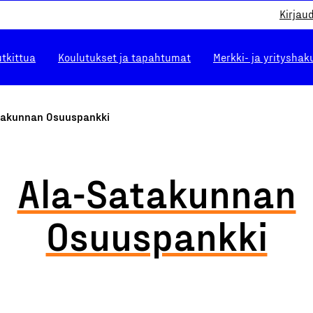
Kirjau
utkittua
Koulutukset ja tapahtumat
Merkki- ja yrityshak
takunnan Osuuspankki
Ala-Satakunnan
Osuuspankki