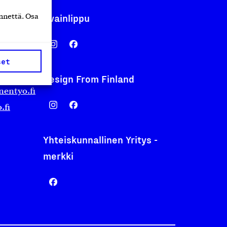
Avainlippu
nnettä. Osa
set
Design From Finland
nentyo.fi
.fi
Yhteiskunnallinen Yritys -
merkki