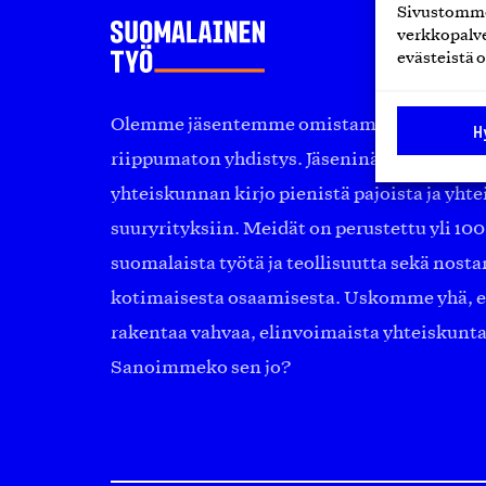
Sivustomme 
verkkopalve
evästeistä o
Olemme jäsentemme omistama puolueeton, 
H
riippumaton yhdistys. Jäseninämme on ko
yhteiskunnan kirjo pienistä pajoista ja yhte
suuryrityksiin. Meidät on perustettu yli 10
suomalaista työtä ja teollisuutta sekä nost
kotimaisesta osaamisesta. Uskomme yhä, ett
rakentaa vahvaa, elinvoimaista yhteiskunt
Sanoimmeko sen jo?