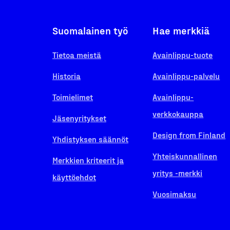
Suomalainen työ
Hae merkkiä
Tietoa meistä
Avainlippu-tuote
Historia
Avainlippu-palvelu
Toimielimet
Avainlippu-
verkkokauppa
Jäsenyritykset
Design from Finland
Yhdistyksen säännöt
Yhteiskunnallinen
Merkkien kriteerit ja
yritys -merkki
käyttöehdot
Vuosimaksu