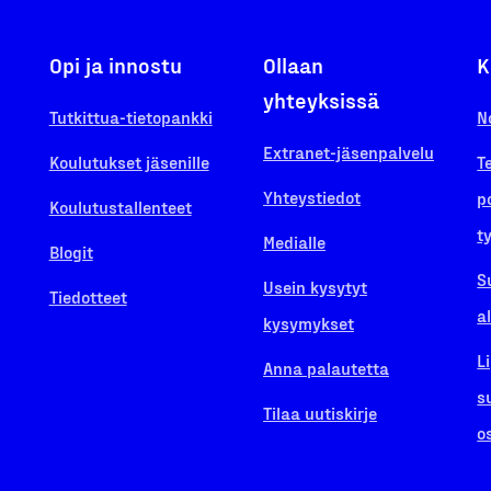
Opi ja innostu
Ollaan
K
yhteyksissä
Tutkittua-tietopankki
N
Extranet-jäsenpalvelu
Koulutukset jäsenille
T
Yhteystiedot
p
Koulutustallenteet
t
Medialle
Blogit
S
Usein kysytyt
Tiedotteet
a
kysymykset
L
Anna palautetta
s
Tilaa uutiskirje
o