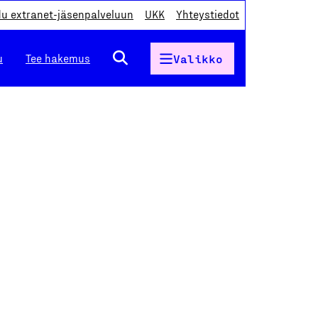
du extranet-jäsenpalveluun
UKK
Yhteystiedot
u
Tee hakemus
Valikko