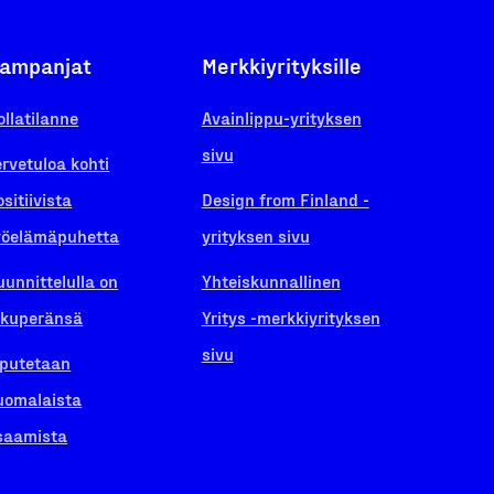
ampanjat
Merkkiyrityksille
ollatilanne
Avainlippu-yrityksen
sivu
ervetuloa kohti
ositiivista
Design from Finland -
yöelämäpuhetta
yrityksen sivu
uunnittelulla on
Yhteiskunnallinen
lkuperänsä
Yritys -merkkiyrityksen
sivu
iputetaan
uomalaista
saamista