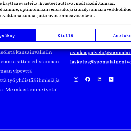
käyttää evästeitä. Evästeet auttavat meitä kehittämään
Suomalainen työ ry
luamme, optimoimaan sen sisältöjä ja analysoimaan verkkoliike
n välttämättömiä, jotta sivut toimisivat oikein.
Eteläranta 14,
työmarkkinajärjestöistä
00130 Helsinki
yväksy
Kiellä
Asetuk
ko suomalaisen
Finland
asiakaspalvelu@suomalai
isöistä kansainvälisiin
laskutus@suomalainentyo
0 vuotta sitten edistämään
amaan ylpeyttä
ä työ yhdistää ihmisiä ja
aa. Me rakastamme työtä!