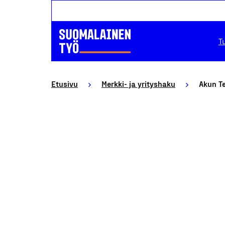
T
Etusivu
Merkki- ja yrityshaku
Akun T