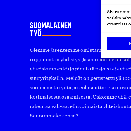
Sivustomme 
verkkopalve
evästeistä o
H
Olemme jäsentemme omistama puolueeton, 
riippumaton yhdistys. Jäseninämme on ko
yhteiskunnan kirjo pienistä pajoista ja yhte
suuryrityksiin. Meidät on perustettu yli 10
suomalaista työtä ja teollisuutta sekä nost
kotimaisesta osaamisesta. Uskomme yhä, ett
rakentaa vahvaa, elinvoimaista yhteiskunt
Sanoimmeko sen jo?