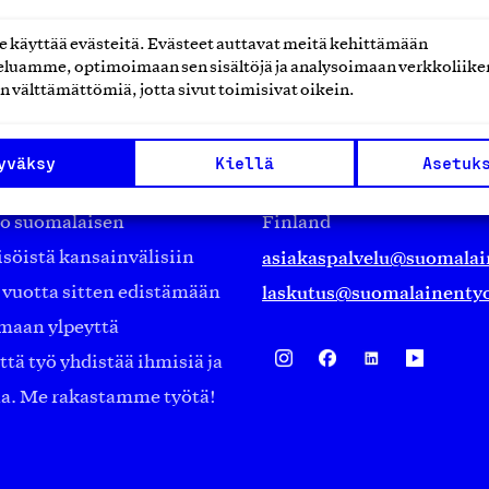
käyttää evästeitä. Evästeet auttavat meitä kehittämään
luamme, optimoimaan sen sisältöjä ja analysoimaan verkkoliike
n välttämättömiä, jotta sivut toimisivat oikein.
Suomalainen työ ry
Eteläranta 14,
yväksy
Kiellä
Asetuk
työmarkkinajärjestöistä
00130 Helsinki
ko suomalaisen
Finland
asiakaspalvelu@suomalai
isöistä kansainvälisiin
laskutus@suomalainentyo
0 vuotta sitten edistämään
amaan ylpeyttä
ä työ yhdistää ihmisiä ja
aa. Me rakastamme työtä!