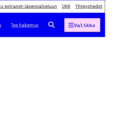
du extranet-jäsenpalveluun
UKK
Yhteystiedot
u
Tee hakemus
Valikko