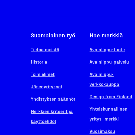
Suomalainen työ
Hae merkkiä
Tietoa meistä
Avainlippu-tuote
Historia
Avainlippu-palvelu
Toimielimet
Avainlippu-
verkkokauppa
Jäsenyritykset
Design from Finland
Yhdistyksen säännöt
Yhteiskunnallinen
Merkkien kriteerit ja
yritys -merkki
käyttöehdot
Vuosimaksu