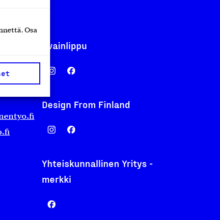
nnettä. Osa
Avainlippu
set
Design From Finland
nentyo.fi
.fi
Yhteiskunnallinen Yritys -
merkki