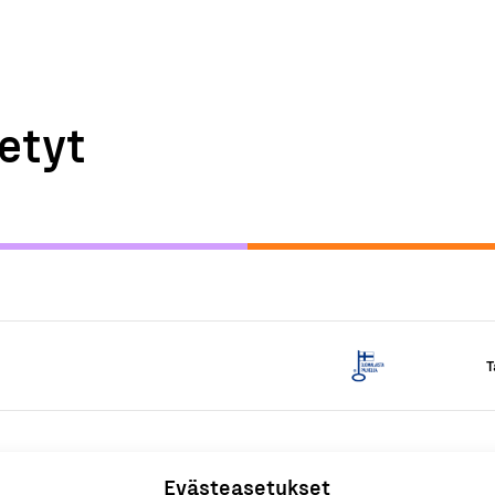
etyt
T
Evästeasetukset