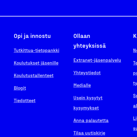
Opi ja innostu
Ollaan
K
yhteyksissä
Tutkittua-tietopankki
N
Extranet-jäsenpalvelu
Koulutukset jäsenille
T
Yhteystiedot
p
Koulutustallenteet
t
Medialle
Blogit
S
Usein kysytyt
Tiedotteet
a
kysymykset
L
Anna palautetta
s
Tilaa uutiskirje