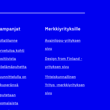
ampanjat
Merkkiyrityksille
ollatilanne
Avainlippu-yrityksen
sivu
ervetuloa kohti
ositiivista
Design from Finland -
yöelämäpuhetta
yrityksen sivu
uunnittelulla on
Yhteiskunnallinen
lkuperänsä
Yritys -merkkiyrityksen
sivu
iputetaan
uomalaista