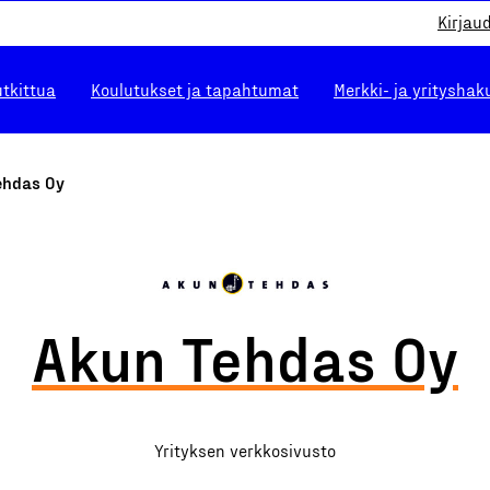
Kirjau
utkittua
Koulutukset ja tapahtumat
Merkki- ja yrityshak
ehdas Oy
Akun Tehdas Oy
Yrityksen verkkosivusto