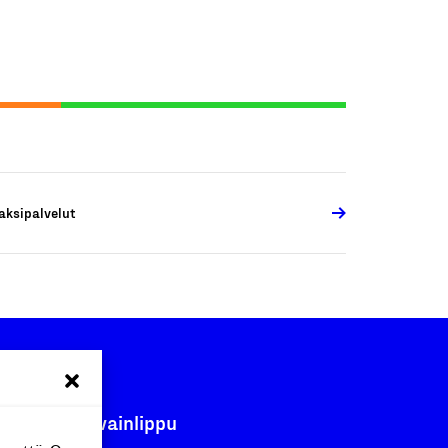
aksipalvelut
Avainlippu