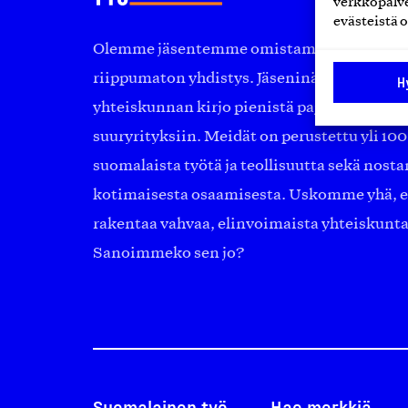
verkkopalve
evästeistä o
Olemme jäsentemme omistama puolueeton, 
riippumaton yhdistys. Jäseninämme on ko
H
yhteiskunnan kirjo pienistä pajoista ja yhte
suuryrityksiin. Meidät on perustettu yli 10
suomalaista työtä ja teollisuutta sekä nost
kotimaisesta osaamisesta. Uskomme yhä, ett
rakentaa vahvaa, elinvoimaista yhteiskunt
Sanoimmeko sen jo?
Suomalainen työ
Hae merkkiä