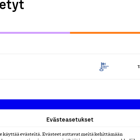
etyt
T
Evästeasetukset
Suomalainen työ ry
käyttää evästeitä. Evästeet auttavat meitä kehittämään