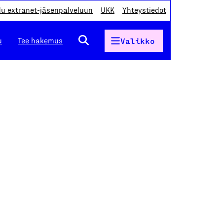
du extranet-jäsenpalveluun
UKK
Yhteystiedot
u
Tee hakemus
Valikko