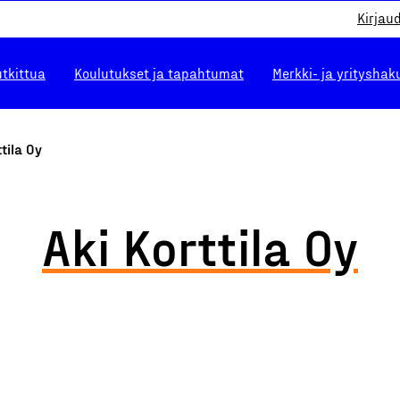
Kirjau
utkittua
Koulutukset ja tapahtumat
Merkki- ja yrityshak
ttila Oy
Aki Korttila Oy