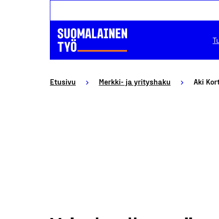
T
Etusivu
Merkki- ja yrityshaku
Aki Kor