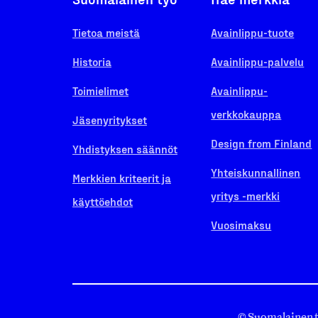
Tietoa meistä
Avainlippu-tuote
Historia
Avainlippu-palvelu
Toimielimet
Avainlippu-
verkkokauppa
Jäsenyritykset
Design from Finland
Yhdistyksen säännöt
Yhteiskunnallinen
Merkkien kriteerit ja
yritys -merkki
käyttöehdot
Vuosimaksu
© Suomalainen 