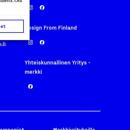
nnettä. Osa
set
Design From Finland
nentyo.fi
.fi
Yhteiskunnallinen Yritys -
merkki
ampanjat
Merkkiyrityksille