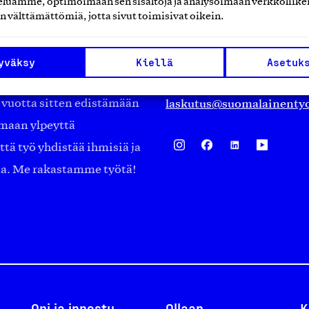
luamme, optimoimaan sen sisältöjä ja analysoimaan verkkoliike
Eteläranta 14,
n välttämättömiä, jotta sivut toimisivat oikein.
työmarkkinajärjestöistä
00130 Helsinki
ko suomalaisen
Finland
yväksy
Kiellä
Asetuk
asiakaspalvelu@suomalai
isöistä kansainvälisiin
laskutus@suomalainentyo
0 vuotta sitten edistämään
amaan ylpeyttä
ä työ yhdistää ihmisiä ja
aa. Me rakastamme työtä!
Opi ja innostu
Ollaan
K