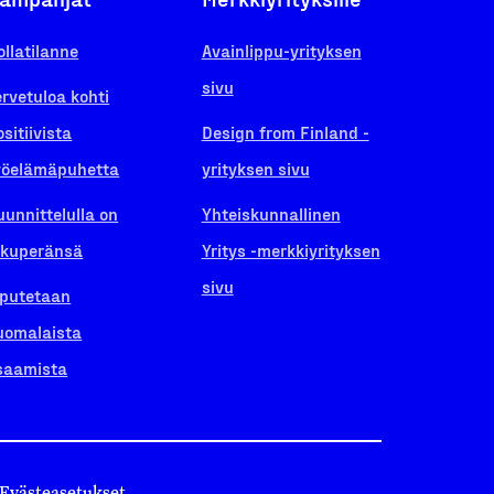
ollatilanne
Avainlippu-yrityksen
sivu
ervetuloa kohti
ositiivista
Design from Finland -
yöelämäpuhetta
yrityksen sivu
uunnittelulla on
Yhteiskunnallinen
lkuperänsä
Yritys -merkkiyrityksen
sivu
iputetaan
uomalaista
saamista
Evästeasetukset