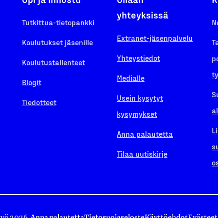
yhteyksissä
Tutkittua-tietopankki
N
Extranet-jäsenpalvelu
Koulutukset jäsenille
T
Yhteystiedot
p
Koulutustallenteet
t
Medialle
Blogit
S
Usein kysytyt
Tiedotteet
a
kysymykset
L
Anna palautetta
s
Tilaa uutiskirje
o
työ 2026.
Anna palautetta
Tietosuojaseloste
Käyttöehdot
Evästeet