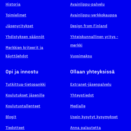
Historia
Avainlippu-palvelu
Toimielimet
Avainlippu-verkkokauppa
Jäsenyritykset
Design from Finland
Yhdistyksen säännöt
Yhteiskunnallinen yritys -
merkki
Merkkien kriteerit ja
käyttöehdot
Vuosimaksu
Opi ja innostu
Ollaan yhteyksissä
Tutkittua-tietopankki
Extranet-jäsenpalvelu
Koulutukset jäsenille
Yhteystiedot
Koulutustallenteet
Medialle
Blogit
Usein kysytyt kysymykset
Tiedotteet
Anna palautetta