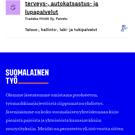
terveys-, autokatsastus- ja
lupapalvelut
Tradeka-Yhtiöt Oy, Palvelu
Talous-, hallinto-, laki- ja tukipalvelut
Olemme jäsentemme omistama puolueeton,
työmarkkinajärjestöistä riippumaton yhdistys.
Jäseninämme on koko suomalaisen yhteiskunnan kirjo
pienistä pajoista ja yhteisöistä kansainvälisiin
suuryrityksiin. Meidät on perustettu yli 100 vuotta sitten