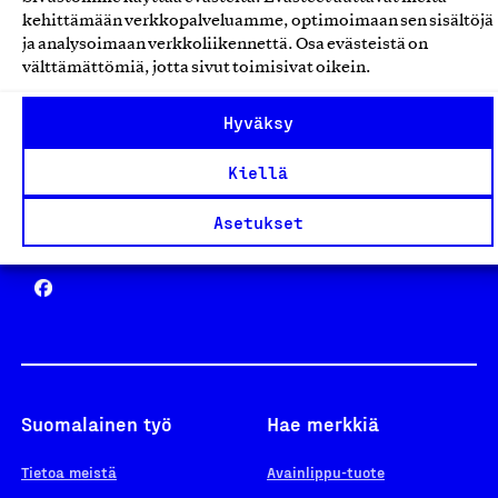
Avainlippu
kehittämään verkkopalveluamme, optimoimaan sen sisältöjä
ja analysoimaan verkkoliikennettä. Osa evästeistä on
välttämättömiä, jotta sivut toimisivat oikein.
Design From Finland
Hyväksy
Kiellä
Asetukset
Yhteiskunnallinen Yritys -merkki
Suomalainen työ
Hae merkkiä
Tietoa meistä
Avainlippu-tuote