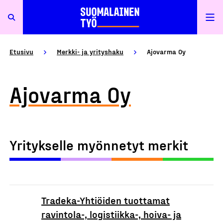
Etusivu
Merkki- ja yrityshaku
Ajovarma Oy
Ajovarma Oy
Yritykselle myönnetyt merkit
Tradeka-Yhtiöiden tuottamat
ravintola-, logistiikka-, hoiva- ja