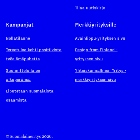
Tilaa uutiskirje
Kampanjat
Merkkiyrityksille
Nollatilanne
Avainlippu-yrityksen sivu
Tervetuloa kohti positiivista
Design from Finland -
työelämäpuhetta
yrityksen sivu
Suunnittelulla on
Yhteiskunnallinen Yritys -
alkuperänsä
merkkiyrityksen sivu
Liputetaan suomalaista
osaamista
© Suomalainen työ 2026.