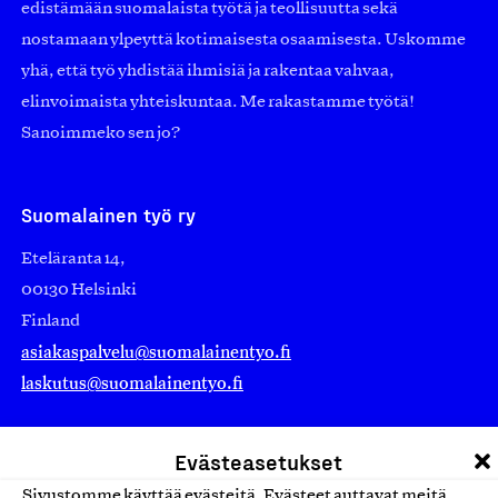
edistämään suomalaista työtä ja teollisuutta sekä
nostamaan ylpeyttä kotimaisesta osaamisesta. Uskomme
yhä, että työ yhdistää ihmisiä ja rakentaa vahvaa,
elinvoimaista yhteiskuntaa. Me rakastamme työtä!
Sanoimmeko sen jo?
Suomalainen työ ry
Eteläranta 14,
00130 Helsinki
Finland
asiakaspalvelu@suomalainentyo.fi
laskutus@suomalainentyo.fi
Evästeasetukset
Sivustomme käyttää evästeitä. Evästeet auttavat meitä