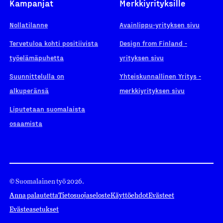
Kampanjat
Merkkiyrityksille
Nollatilanne
Avainlippu-yrityksen sivu
Tervetuloa kohti positiivista
Design from Finland -
työelämäpuhetta
yrityksen sivu
Suunnittelulla on
Yhteiskunnallinen Yritys -
alkuperänsä
merkkiyrityksen sivu
Liputetaan suomalaista
osaamista
© Suomalainen työ 2026.
Anna palautetta
Tietosuojaseloste
Käyttöehdot
Evästeet
Evästeasetukset