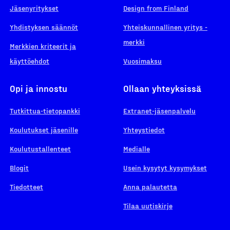
Jäsenyritykset
Design from Finland
Yhdistyksen säännöt
Yhteiskunnallinen yritys -
merkki
Merkkien kriteerit ja
käyttöehdot
Vuosimaksu
Opi ja innostu
Ollaan yhteyksissä
Tutkittua-tietopankki
Extranet-jäsenpalvelu
Koulutukset jäsenille
Yhteystiedot
Koulutustallenteet
Medialle
Blogit
Usein kysytyt kysymykset
Tiedotteet
Anna palautetta
Tilaa uutiskirje