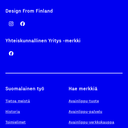
Design From Finland
Yhteiskunnallinen Yritys -merkki
Suomalainen työ
Hae merkkiä
Tietoa meistä
Avainlippu-tuote
Historia
Avainlippu-palvelu
Toimielimet
Avainlippu-verkkokauppa