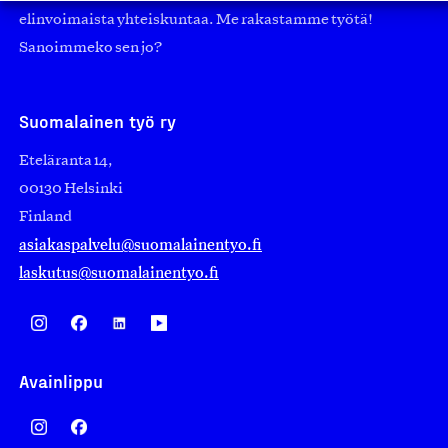
elinvoimaista yhteiskuntaa. Me rakastamme työtä!
Sanoimmeko sen jo?
Suomalainen työ ry
Eteläranta 14,
00130 Helsinki
Finland
asiakaspalvelu@suomalainentyo.fi
laskutus@suomalainentyo.fi
Avainlippu