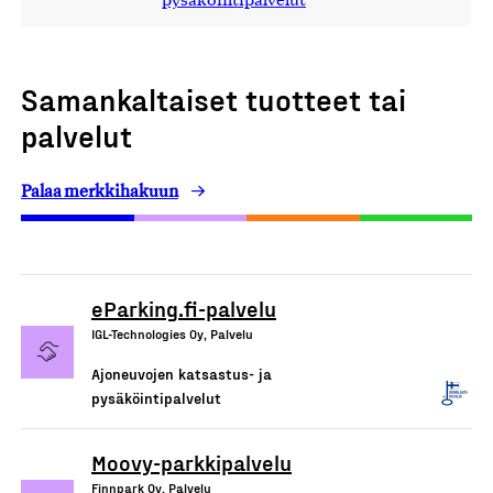
pysäköintipalvelut
Samankaltaiset tuotteet tai
palvelut
Palaa merkkihakuun
eParking.fi-palvelu
IGL-Technologies Oy, Palvelu
Ajoneuvojen katsastus- ja
pysäköintipalvelut
Moovy-parkkipalvelu
Finnpark Oy, Palvelu