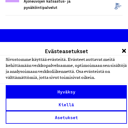
Ajoneuvojen katsastus- ja
pysäköintipalvelut
Evästeasetukset
Sivustomme käyttää evästeitä. Evästeet auttavat meitä
kehittämään verkkopalveluamme, optimoimaan sen sisältöjä
Olemme jäsentemme omistama puolueeton,
ja analysoimaan verkkoliikennettä. Osa evästeistä on
työmarkkinajärjestöistä riippumaton yhdistys.
välttämättömiä, jotta sivut toimisivat oikein.
Jäseninämme on koko suomalaisen yhteiskunnan kirjo
Hyväksy
pienistä pajoista ja yhteisöistä kansainvälisiin
suuryrityksiin. Meidät on perustettu yli 100 vuotta sitten
Kiellä
edistämään suomalaista työtä ja teollisuutta sekä
Asetukset
nostamaan ylpeyttä kotimaisesta osaamisesta. Uskomme
yhä, että työ yhdistää ihmisiä ja rakentaa vahvaa,