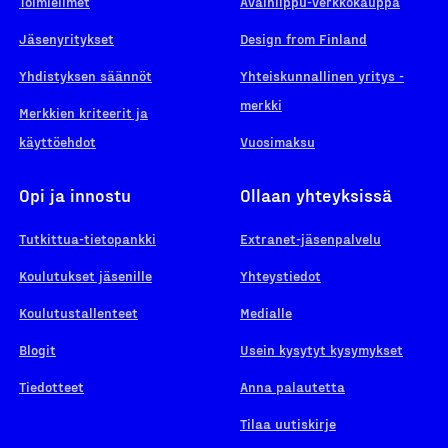
Toimielimet
Avainlippu-verkkokauppa
Jäsenyritykset
Design from Finland
Yhdistyksen säännöt
Yhteiskunnallinen yritys -
merkki
Merkkien kriteerit ja
käyttöehdot
Vuosimaksu
Opi ja innostu
Ollaan yhteyksissä
Tutkittua-tietopankki
Extranet-jäsenpalvelu
Koulutukset jäsenille
Yhteystiedot
Koulutustallenteet
Medialle
Blogit
Usein kysytyt kysymykset
Tiedotteet
Anna palautetta
Tilaa uutiskirje