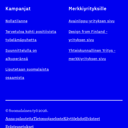
Kampanjat
Merkkiyrityksille
Nollatilanne
Avainlippu-yrityksen sivu
Tervetuloa kohti positiivista
Design from Finland -
työelämäpuhetta
yrityksen sivu
Suunnittelulla on
Yhteiskunnallinen Yritys -
alkuperänsä
merkkiyrityksen sivu
Liputetaan suomalaista
osaamista
© Suomalainen työ 2026.
Anna palautetta
Tietosuojaseloste
Käyttöehdot
Evästeet
Evästeasetukset