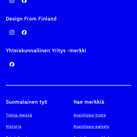
Design From Finland
Yhteiskunnallinen Yritys -merkki
Suomalainen työ
Hae merkkiä
Tietoa meistä
Avainlippu-tuote
Historia
Avainlippu-palvelu