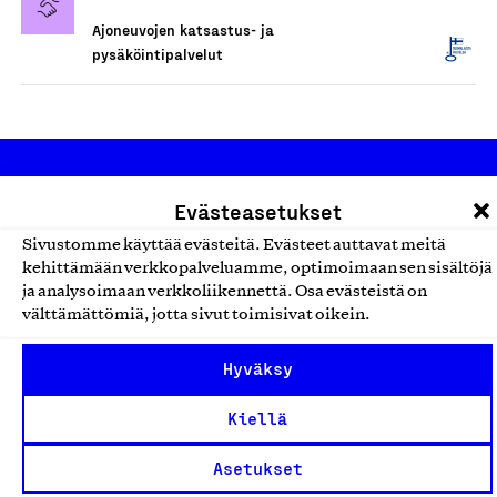
Ajoneuvojen katsastus- ja
pysäköintipalvelut
Evästeasetukset
Sivustomme käyttää evästeitä. Evästeet auttavat meitä
kehittämään verkkopalveluamme, optimoimaan sen sisältöjä
ja analysoimaan verkkoliikennettä. Osa evästeistä on
Olemme jäsentemme omistama puolueeton,
välttämättömiä, jotta sivut toimisivat oikein.
työmarkkinajärjestöistä riippumaton yhdistys.
Jäseninämme on koko suomalaisen yhteiskunnan kirjo
Hyväksy
pienistä pajoista ja yhteisöistä kansainvälisiin
Kiellä
suuryrityksiin. Meidät on perustettu yli 100 vuotta sitten
edistämään suomalaista työtä ja teollisuutta sekä
Asetukset
nostamaan ylpeyttä kotimaisesta osaamisesta. Uskomme