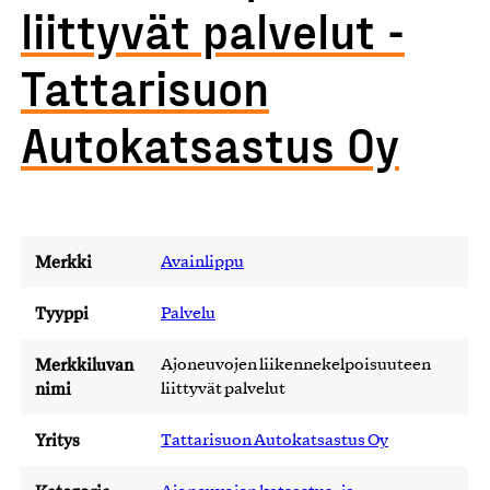
liittyvät palvelut -
Tattarisuon
Autokatsastus Oy
Merkki
Avainlippu
Tyyppi
Palvelu
Merkkiluvan
Ajoneuvojen liikennekelpoisuuteen
nimi
liittyvät palvelut
Yritys
Tattarisuon Autokatsastus Oy