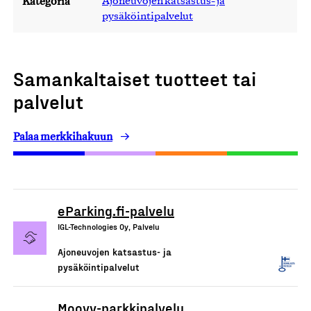
Kategoria
Ajoneuvojen katsastus- ja
pysäköintipalvelut
Samankaltaiset tuotteet tai
palvelut
Palaa merkkihakuun
eParking.fi-palvelu
IGL-Technologies Oy, Palvelu
Ajoneuvojen katsastus- ja
pysäköintipalvelut
Moovy-parkkipalvelu