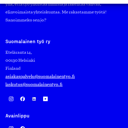
yhä, että työ yhdistää ihmisiä ja rakentaa vahvaa,
elinvoimaista yhteiskuntaa. Me rakastamme työtä!
Sanoimmeko sen jo?
Suomalainen työ ry
Eteläranta 14,
00130 Helsinki
Finland
asiakaspalvelu@suomalainentyo.fi
laskutus@suomalainentyo.fi
Avainlippu