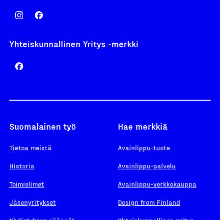
Yhteiskunnallinen Yritys -merkki
Suomalainen työ
Hae merkkiä
Tietoa meistä
Avainlippu-tuote
Historia
Avainlippu-palvelu
Toimielimet
Avainlippu-verkkokauppa
Jäsenyritykset
Design from Finland