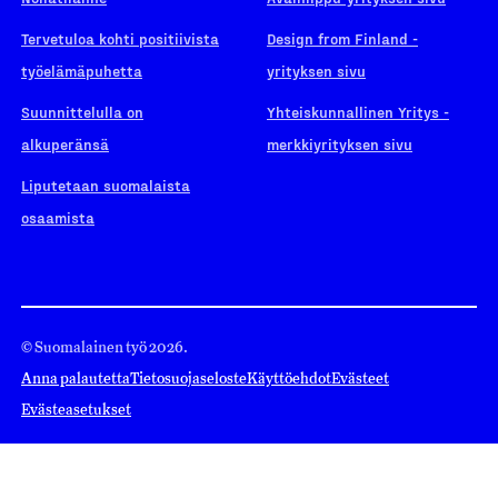
Tervetuloa kohti positiivista
Design from Finland -
työelämäpuhetta
yrityksen sivu
Suunnittelulla on
Yhteiskunnallinen Yritys -
alkuperänsä
merkkiyrityksen sivu
Liputetaan suomalaista
osaamista
© Suomalainen työ 2026.
Anna palautetta
Tietosuojaseloste
Käyttöehdot
Evästeet
Evästeasetukset