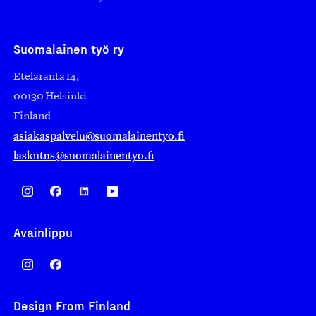
Suomalainen työ ry
Eteläranta 14,
00130 Helsinki
Finland
asiakaspalvelu@suomalainentyo.fi
laskutus@suomalainentyo.fi
Avainlippu
Design From Finland