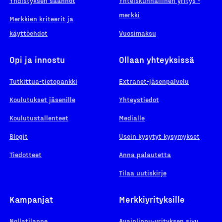
Yhdistyksen säännöt
Yhteiskunnallinen yritys -
merkki
Merkkien kriteerit ja
käyttöehdot
Vuosimaksu
Opi ja innostu
Ollaan yhteyksissä
Tutkittua-tietopankki
Extranet-jäsenpalvelu
Koulutukset jäsenille
Yhteystiedot
Koulutustallenteet
Medialle
Blogit
Usein kysytyt kysymykset
Tiedotteet
Anna palautetta
Tilaa uutiskirje
Kampanjat
Merkkiyrityksille
Nollatilanne
Avainlippu-yrityksen sivu