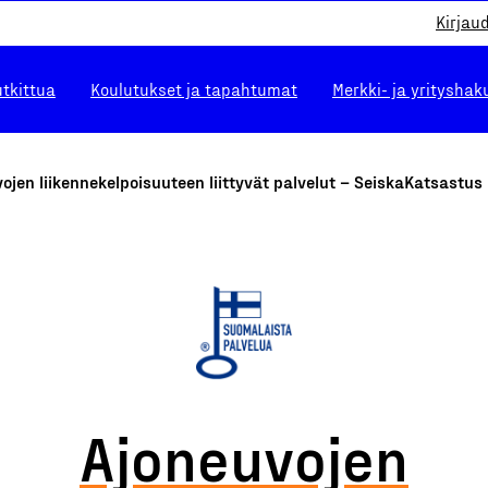
Kirjau
utkittua
Koulutukset ja tapahtumat
Merkki- ja yrityshak
ojen liikennekelpoisuuteen liittyvät palvelut – SeiskaKatsastus
Ajoneuvojen