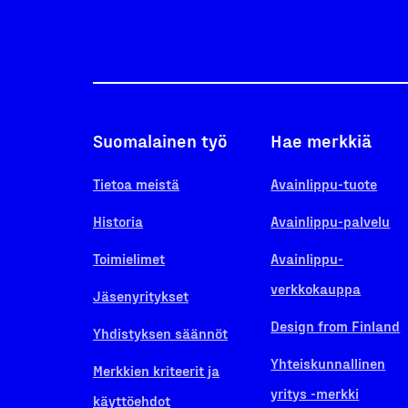
Suomalainen työ
Hae merkkiä
Tietoa meistä
Avainlippu-tuote
Historia
Avainlippu-palvelu
Toimielimet
Avainlippu-
verkkokauppa
Jäsenyritykset
Design from Finland
Yhdistyksen säännöt
Yhteiskunnallinen
Merkkien kriteerit ja
yritys -merkki
käyttöehdot