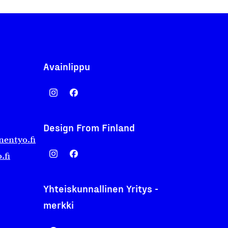
Avainlippu
Design From Finland
nentyo.fi
.fi
Yhteiskunnallinen Yritys -
merkki