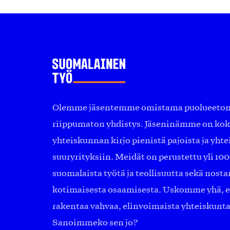
Olemme jäsentemme omistama puolueeton, 
riippumaton yhdistys. Jäseninämme on ko
yhteiskunnan kirjo pienistä pajoista ja yhte
suuryrityksiin. Meidät on perustettu yli 10
suomalaista työtä ja teollisuutta sekä nost
kotimaisesta osaamisesta. Uskomme yhä, ett
rakentaa vahvaa, elinvoimaista yhteiskunt
Sanoimmeko sen jo?