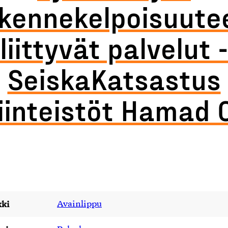
iikennekelpoisuute
liittyvät palvelut -
SeiskaKatsastus
iinteistöt Hamad 
ki
Avainlippu