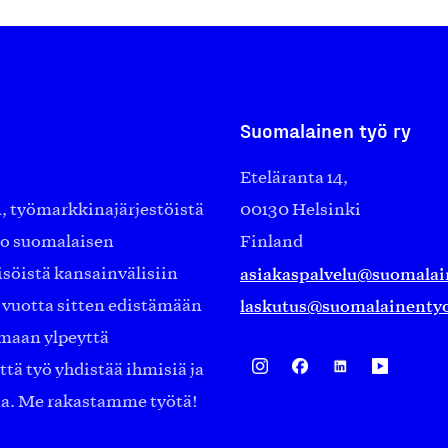
Suomalainen työ ry
Eteläranta 14,
työmarkkinajärjestöistä
00130 Helsinki
ko suomalaisen
Finland
asiakaspalvelu@suomalai
isöistä kansainvälisiin
laskutus@suomalainentyo
0 vuotta sitten edistämään
amaan ylpeyttä
ä työ yhdistää ihmisiä ja
aa. Me rakastamme työtä!