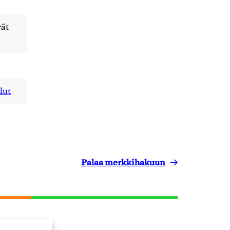
vät
lut
Palaa merkkihakuun