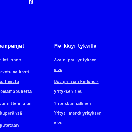
ampanjat
Merkkiyrityksille
ollatilanne
Avainlippu-yrityksen
sivu
ervetuloa kohti
ositiivista
Design from Finland -
yöelämäpuhetta
yrityksen sivu
uunnittelulla on
Yhteiskunnallinen
lkuperänsä
Yritys -merkkiyrityksen
sivu
iputetaan