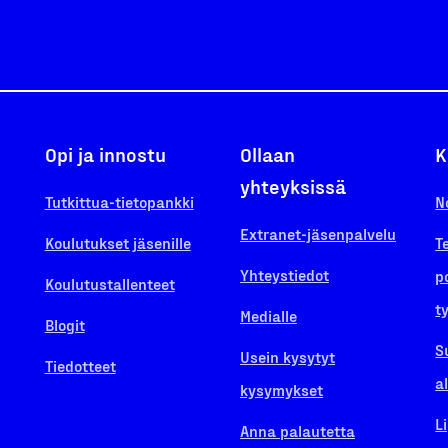
Opi ja innostu
Ollaan
K
yhteyksissä
Tutkittua-tietopankki
N
Extranet-jäsenpalvelu
Koulutukset jäsenille
T
Yhteystiedot
p
Koulutustallenteet
t
Medialle
Blogit
S
Usein kysytyt
Tiedotteet
a
kysymykset
L
Anna palautetta