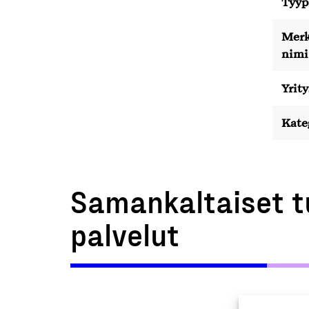
Tyyp
Merk
nimi
Yrity
Kate
Samankaltaiset t
palvelut