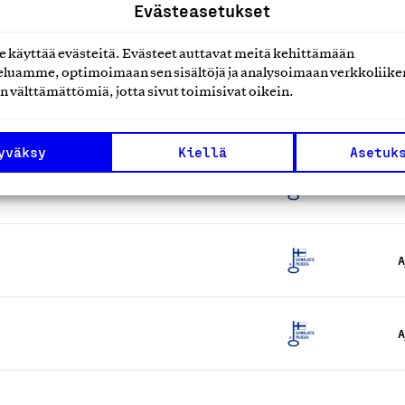
Evästeasetukset
A
käyttää evästeitä. Evästeet auttavat meitä kehittämään
luamme, optimoimaan sen sisältöjä ja analysoimaan verkkoliike
n välttämättömiä, jotta sivut toimisivat oikein.
A
yväksy
Kiellä
Asetuk
A
A
A