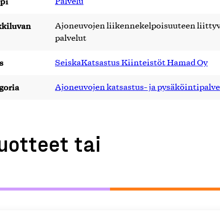
pi
Palvelu
kiluvan
Ajoneuvojen liikennekelpoisuuteen liitty
palvelut
s
SeiskaKatsastus Kiinteistöt Hamad Oy
goria
Ajoneuvojen katsastus- ja pysäköintipalve
uotteet tai