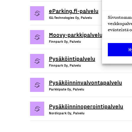
eParking.fi-palvelu
IGL-Technologies Oy, Palvelu
Sivustomme 
verkkopalve
evästeistä o
Moovy-parkkipalvelu
Finnpark Oy, Palvelu
H
Pysäköintipalvelu
Finnpark Oy, Palvelu
Pysäköinninvalvontapalvelu
Parkkipate Oy, Palvelu
Pysäköinninoperointipalvelu
Nordicpark Oy, Palvelu