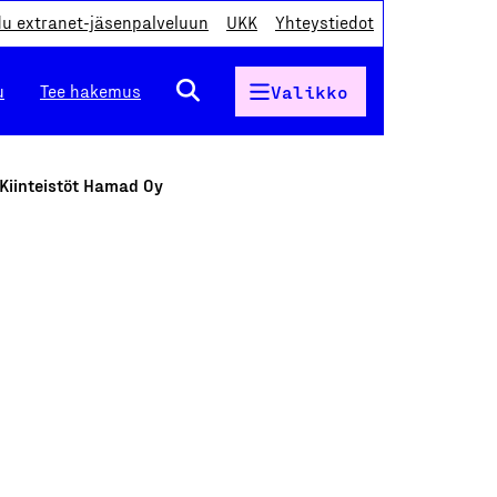
du extranet-jäsenpalveluun
UKK
Yhteystiedot
u
Tee hakemus
Valikko
 Kiinteistöt Hamad Oy