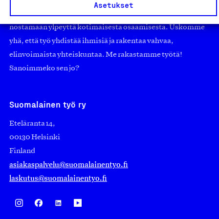
suuryrityksiin. Meidät on perustettu yli 100 vuotta sitten
Asetukset
edistämään suomalaista työtä ja teollisuutta sekä
nostamaan ylpeyttä kotimaisesta osaamisesta. Uskomme
yhä, että työ yhdistää ihmisiä ja rakentaa vahvaa,
elinvoimaista yhteiskuntaa. Me rakastamme työtä!
Sanoimmeko sen jo?
Suomalainen työ ry
Eteläranta 14,
00130 Helsinki
Finland
asiakaspalvelu@suomalainentyo.fi
laskutus@suomalainentyo.fi