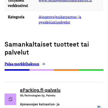
Yrityksen
www.seinajoenautokatsastus.fi
verkkosivut
Kategoria
Ajoneuvojen katsastus- ja
pysäköintipalvelut
Samankaltaiset tuotteet tai
palvelut
Palaa merkkihakuun
eParking.fi-palvelu
IGL-Technologies Oy, Palvelu
Ajoneuvojen katsastus- ja