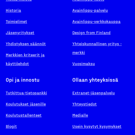
Historia
Avainlippu-palvelu
Toimielimet
Avainlippu-verkkokauppa
Jäsenyritykset
Design from Finland
Yhdistyksen säännöt
Yhteiskunnallinen yritys -
merkki
Merkkien kriteerit ja
käyttöehdot
Vuosimaksu
Opi ja innostu
Ollaan yhteyksissä
Tutkittua-tietopankki
Extranet-jäsenpalvelu
Koulutukset jäsenille
Yhteystiedot
Koulutustallenteet
Medialle
Blogit
Usein kysytyt kysymykset