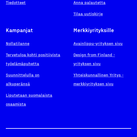
Tiedotteet
Anna palautetta
Tilaa uutiskirje
Kampanjat
Merkkiyrityksille
Nollatilanne
Avainlippu-yrityksen sivu
Tervetuloa kohti positiivista
Design from Finland -
työelämäpuhetta
yrityksen sivu
Suunnittelulla on
Yhteiskunnallinen Yritys -
alkuperänsä
merkkiyrityksen sivu
Liputetaan suomalaista
osaamista