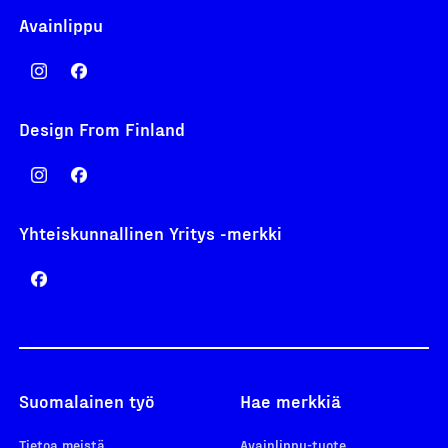
Avainlippu
Design From Finland
Yhteiskunnallinen Yritys -merkki
Suomalainen työ
Hae merkkiä
Tietoa meistä
Avainlippu-tuote