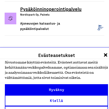
Pysäköinninoperointipalvelu
Nordicpark Oy, Palvelu
Ajoneuvojen katsastus- ja
pysäköintipalvelut
Evästeasetukset
Sivustomme käyttää evästeitä. Evästeet auttavat meitä
kehittämään verkkopalveluamme, optimoimaan sen sisältöjä
ja analysoimaan verkkoliikennettä. Osa evästeistä on
välttämättömiä, jotta sivut toimisivat oikein.
Olemme jäsentemme omistama puolueeton,
työmarkkinajärjestöistä riippumaton yhdistys.
Hyväksy
Jäseninämme on koko suomalaisen yhteiskunnan kirjo
Kiellä
pienistä pajoista ja yhteisöistä kansainvälisiin