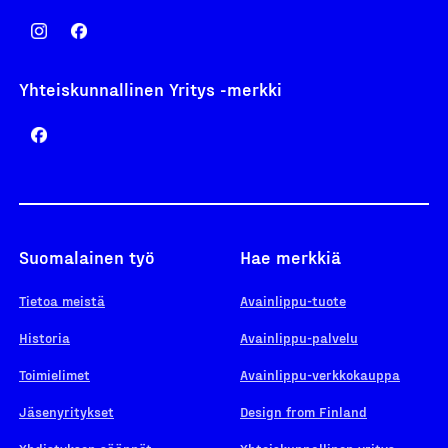
Yhteiskunnallinen Yritys -merkki
Suomalainen työ
Hae merkkiä
Tietoa meistä
Avainlippu-tuote
Historia
Avainlippu-palvelu
Toimielimet
Avainlippu-verkkokauppa
Jäsenyritykset
Design from Finland