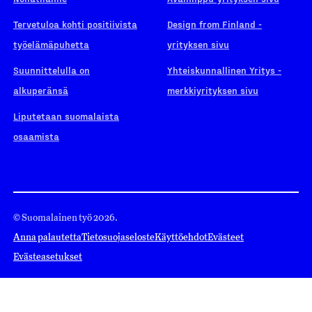
Tervetuloa kohti positiivista
Design from Finland -
työelämäpuhetta
yrityksen sivu
Suunnittelulla on
Yhteiskunnallinen Yritys -
alkuperänsä
merkkiyrityksen sivu
Liputetaan suomalaista
osaamista
© Suomalainen työ 2026.
Anna palautetta
Tietosuojaseloste
Käyttöehdot
Evästeet
Evästeasetukset