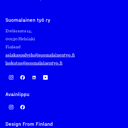
Suomalainen työ ry
Eteläranta 14,
00130 Helsinki
Finland
asiakaspalvelu@suomalainentyo.fi
laskutus@suomalainentyo.fi
Avainlippu
Design From Finland