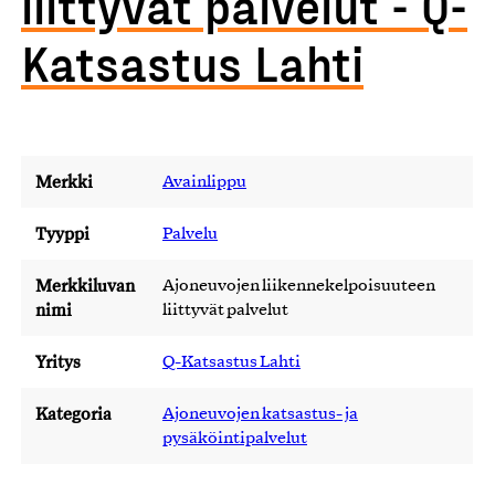
liittyvät palvelut - Q-
Katsastus Lahti
Merkki
Avainlippu
Tyyppi
Palvelu
Merkkiluvan
Ajoneuvojen liikennekelpoisuuteen
nimi
liittyvät palvelut
Yritys
Q-Katsastus Lahti
Kategoria
Ajoneuvojen katsastus- ja
pysäköintipalvelut