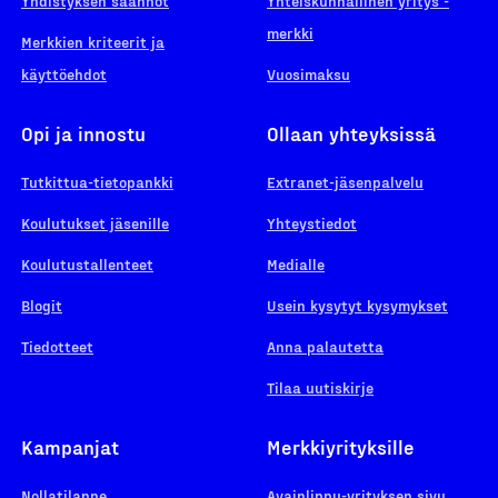
Yhdistyksen säännöt
Yhteiskunnallinen yritys -
merkki
Merkkien kriteerit ja
käyttöehdot
Vuosimaksu
Opi ja innostu
Ollaan yhteyksissä
Tutkittua-tietopankki
Extranet-jäsenpalvelu
Koulutukset jäsenille
Yhteystiedot
Koulutustallenteet
Medialle
Blogit
Usein kysytyt kysymykset
Tiedotteet
Anna palautetta
Tilaa uutiskirje
Kampanjat
Merkkiyrityksille
Nollatilanne
Avainlippu-yrityksen sivu