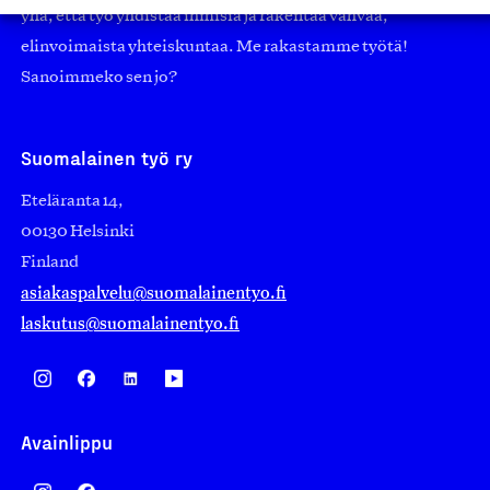
yhä, että työ yhdistää ihmisiä ja rakentaa vahvaa,
elinvoimaista yhteiskuntaa. Me rakastamme työtä!
Sanoimmeko sen jo?
Suomalainen työ ry
Eteläranta 14,
00130 Helsinki
Finland
asiakaspalvelu@suomalainentyo.fi
laskutus@suomalainentyo.fi
Avainlippu