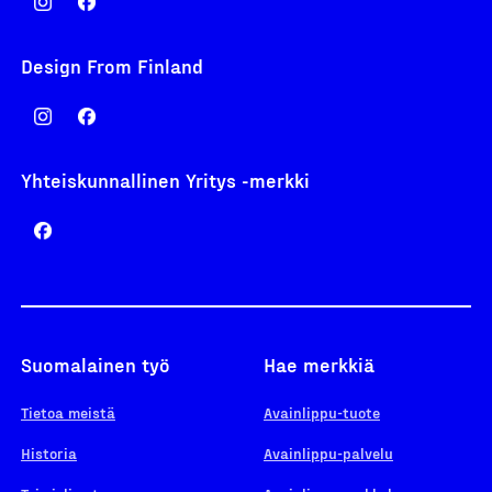
Design From Finland
Yhteiskunnallinen Yritys -merkki
Suomalainen työ
Hae merkkiä
Tietoa meistä
Avainlippu-tuote
Historia
Avainlippu-palvelu