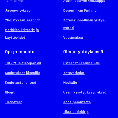
Toimielimet
Avainlippu-verkkokauppa
Jäsenyritykset
Design from Finland
Yhdistyksen säännöt
Yhteiskunnallinen yritys -
merkki
Merkkien kriteerit ja
käyttöehdot
Vuosimaksu
Opi ja innostu
Ollaan yhteyksissä
Tutkittua-tietopankki
Extranet-jäsenpalvelu
Koulutukset jäsenille
Yhteystiedot
Koulutustallenteet
Medialle
Blogit
Usein kysytyt kysymykset
Tiedotteet
Anna palautetta
Tilaa uutiskirje