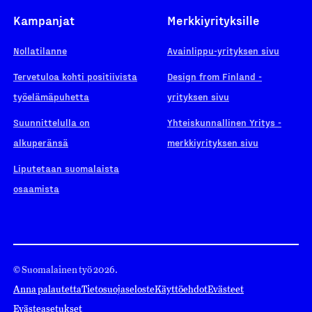
Kampanjat
Merkkiyrityksille
Nollatilanne
Avainlippu-yrityksen sivu
Tervetuloa kohti positiivista
Design from Finland -
työelämäpuhetta
yrityksen sivu
Suunnittelulla on
Yhteiskunnallinen Yritys -
alkuperänsä
merkkiyrityksen sivu
Liputetaan suomalaista
osaamista
© Suomalainen työ 2026.
Anna palautetta
Tietosuojaseloste
Käyttöehdot
Evästeet
Evästeasetukset