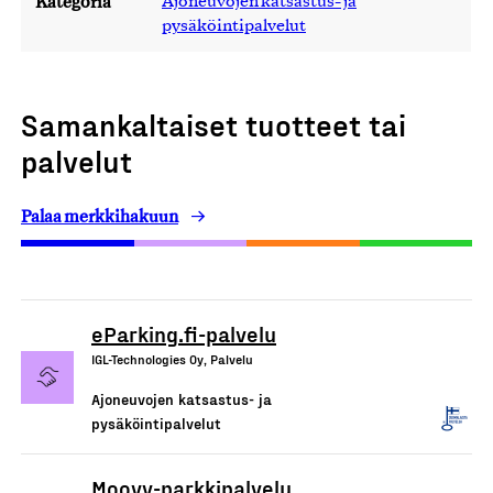
Kategoria
Ajoneuvojen katsastus- ja
pysäköintipalvelut
Samankaltaiset tuotteet tai
palvelut
Palaa merkkihakuun
eParking.fi-palvelu
IGL-Technologies Oy, Palvelu
Ajoneuvojen katsastus- ja
pysäköintipalvelut
Moovy-parkkipalvelu