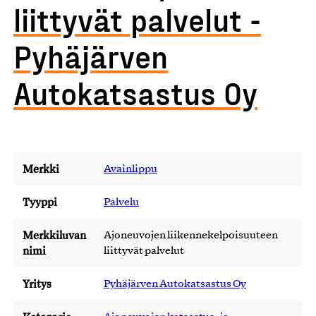
liittyvät palvelut -
Pyhäjärven
Autokatsastus Oy
Merkki
Avainlippu
Tyyppi
Palvelu
Merkkiluvan
Ajoneuvojen liikennekelpoisuuteen
nimi
liittyvät palvelut
Yritys
Pyhäjärven Autokatsastus Oy