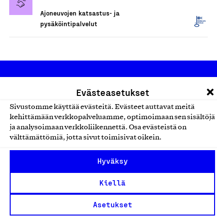
Ajoneuvojen katsastus- ja
pysäköintipalvelut
Evästeasetukset
Sivustomme käyttää evästeitä. Evästeet auttavat meitä
kehittämään verkkopalveluamme, optimoimaan sen sisältöjä
ja analysoimaan verkkoliikennettä. Osa evästeistä on
Olemme jäsentemme omistama puolueeton,
välttämättömiä, jotta sivut toimisivat oikein.
työmarkkinajärjestöistä riippumaton yhdistys.
Jäseninämme on koko suomalaisen yhteiskunnan kirjo
Hyväksy
pienistä pajoista ja yhteisöistä kansainvälisiin
Kiellä
suuryrityksiin. Meidät on perustettu yli 100 vuotta sitten
edistämään suomalaista työtä ja teollisuutta sekä
Asetukset
nostamaan ylpeyttä kotimaisesta osaamisesta. Uskomme