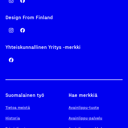
Design From Finland
Yhteiskunnallinen Yritys -merkki
Suomalainen työ
Hae merkkiä
Tietoa meistä
Avainlippu-tuote
Historia
Avainlippu-palvelu