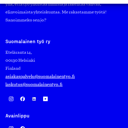
yhä, että työ yhdistää ihmisiä ja rakentaa vahvaa,
elinvoimaista yhteiskuntaa. Me rakastamme työtä!
Sanoimmeko sen jo?
Suomalainen työ ry
Eteläranta 14,
00130 Helsinki
Finland
asiakaspalvelu@suomalainentyo.fi
laskutus@suomalainentyo.fi
Avainlippu