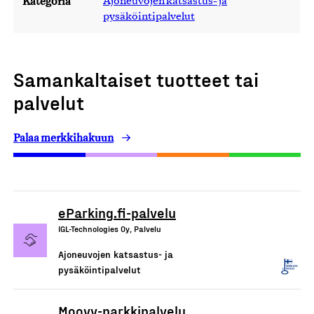
Kategoria
Ajoneuvojen katsastus- ja
pysäköintipalvelut
Samankaltaiset tuotteet tai
palvelut
Palaa merkkihakuun
eParking.fi-palvelu
IGL-Technologies Oy, Palvelu
Ajoneuvojen katsastus- ja
pysäköintipalvelut
Moovy-parkkipalvelu