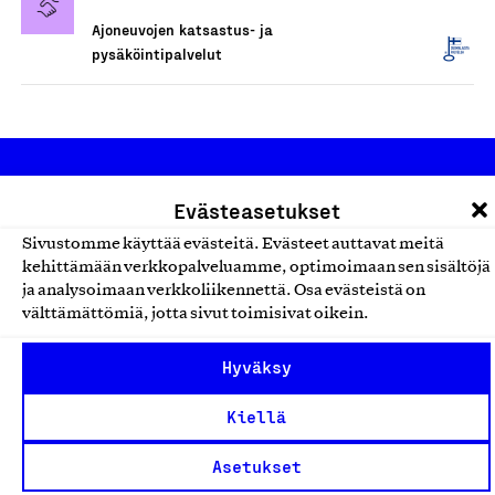
Ajoneuvojen katsastus- ja
pysäköintipalvelut
Evästeasetukset
Sivustomme käyttää evästeitä. Evästeet auttavat meitä
kehittämään verkkopalveluamme, optimoimaan sen sisältöjä
ja analysoimaan verkkoliikennettä. Osa evästeistä on
Olemme jäsentemme omistama puolueeton,
välttämättömiä, jotta sivut toimisivat oikein.
työmarkkinajärjestöistä riippumaton yhdistys.
Jäseninämme on koko suomalaisen yhteiskunnan kirjo
Hyväksy
pienistä pajoista ja yhteisöistä kansainvälisiin
Kiellä
suuryrityksiin. Meidät on perustettu yli 100 vuotta sitten
edistämään suomalaista työtä ja teollisuutta sekä
Asetukset
nostamaan ylpeyttä kotimaisesta osaamisesta. Uskomme