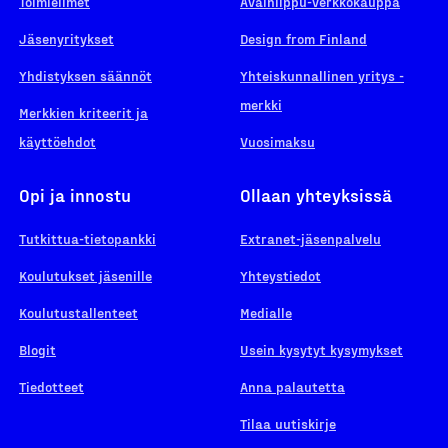
Toimielimet
Avainlippu-verkkokauppa
Jäsenyritykset
Design from Finland
Yhdistyksen säännöt
Yhteiskunnallinen yritys -
merkki
Merkkien kriteerit ja
käyttöehdot
Vuosimaksu
Opi ja innostu
Ollaan yhteyksissä
Tutkittua-tietopankki
Extranet-jäsenpalvelu
Koulutukset jäsenille
Yhteystiedot
Koulutustallenteet
Medialle
Blogit
Usein kysytyt kysymykset
Tiedotteet
Anna palautetta
Tilaa uutiskirje