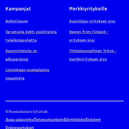
Kampanjat
Merkkiyrityksille
Nollatilanne
Avainlippu-yrityksen sivu
Tervetuloa kohti positiivista
Design from Finland -
työelämäpuhetta
yrityksen sivu
Suunnittelulla on
Yhteiskunnallinen Yritys -
alkuperänsä
merkkiyrityksen sivu
Liputetaan suomalaista
osaamista
© Suomalainen työ 2026.
Anna palautetta
Tietosuojaseloste
Käyttöehdot
Evästeet
Evästeasetukset