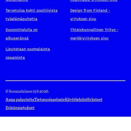
Tervetuloa kohti positiivista
Design from Finland -
työelämäpuhetta
yrityksen sivu
Suunnittelulla on
Yhteiskunnallinen Yritys -
alkuperänsä
merkkiyrityksen sivu
Liputetaan suomalaista
osaamista
© Suomalainen työ 2026.
Anna palautetta
Tietosuojaseloste
Käyttöehdot
Evästeet
Evästeasetukset