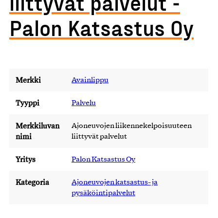
liittyvät palvelut -
Palon Katsastus Oy
Merkki
Avainlippu
Tyyppi
Palvelu
Merkkiluvan
Ajoneuvojen liikennekelpoisuuteen
nimi
liittyvät palvelut
Yritys
Palon Katsastus Oy
Kategoria
Ajoneuvojen katsastus- ja
pysäköintipalvelut