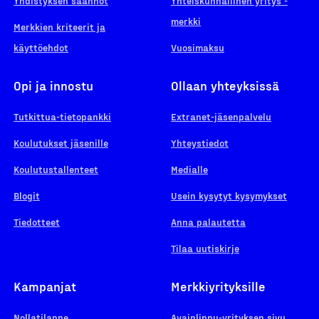
Yhdistyksen säännöt
Yhteiskunnallinen yritys -
merkki
Merkkien kriteerit ja
käyttöehdot
Vuosimaksu
Opi ja innostu
Ollaan yhteyksissä
Tutkittua-tietopankki
Extranet-jäsenpalvelu
Koulutukset jäsenille
Yhteystiedot
Koulutustallenteet
Medialle
Blogit
Usein kysytyt kysymykset
Tiedotteet
Anna palautetta
Tilaa uutiskirje
Kampanjat
Merkkiyrityksille
Nollatilanne
Avainlippu-yrityksen sivu