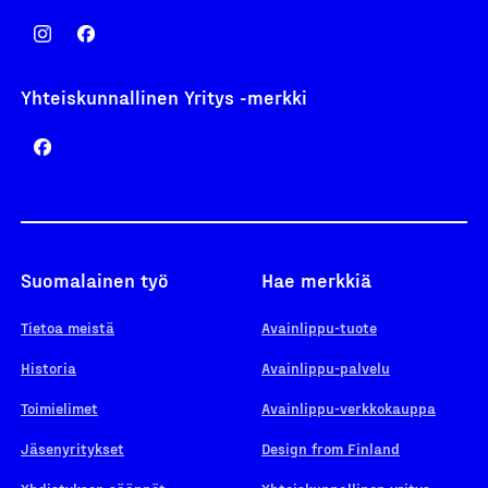
Yhteiskunnallinen Yritys -merkki
Suomalainen työ
Hae merkkiä
Tietoa meistä
Avainlippu-tuote
Historia
Avainlippu-palvelu
Toimielimet
Avainlippu-verkkokauppa
Jäsenyritykset
Design from Finland