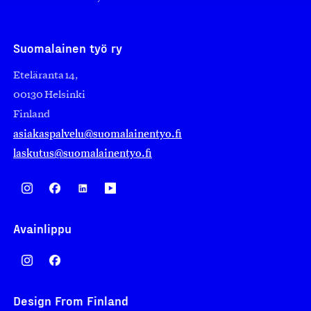
Suomalainen työ ry
Eteläranta 14,
00130 Helsinki
Finland
asiakaspalvelu@suomalainentyo.fi
laskutus@suomalainentyo.fi
Avainlippu
Design From Finland