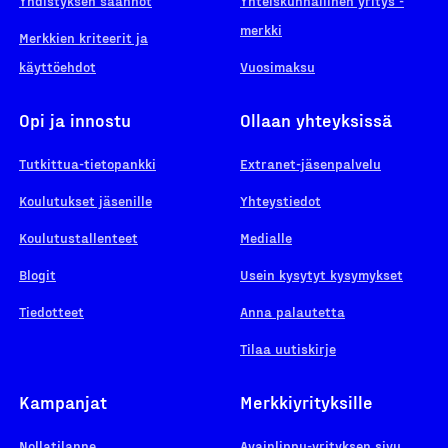
Yhdistyksen säännöt
Yhteiskunnallinen yritys -
merkki
Merkkien kriteerit ja
käyttöehdot
Vuosimaksu
Opi ja innostu
Ollaan yhteyksissä
Tutkittua-tietopankki
Extranet-jäsenpalvelu
Koulutukset jäsenille
Yhteystiedot
Koulutustallenteet
Medialle
Blogit
Usein kysytyt kysymykset
Tiedotteet
Anna palautetta
Tilaa uutiskirje
Kampanjat
Merkkiyrityksille
Nollatilanne
Avainlippu-yrityksen sivu