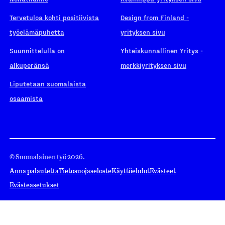
Tervetuloa kohti positiivista
Design from Finland -
työelämäpuhetta
yrityksen sivu
Suunnittelulla on
Yhteiskunnallinen Yritys -
alkuperänsä
merkkiyrityksen sivu
Liputetaan suomalaista
osaamista
© Suomalainen työ 2026.
Anna palautetta
Tietosuojaseloste
Käyttöehdot
Evästeet
Evästeasetukset