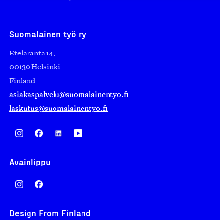
Suomalainen työ ry
Eteläranta 14,
00130 Helsinki
Finland
asiakaspalvelu@suomalainentyo.fi
laskutus@suomalainentyo.fi
Avainlippu
Design From Finland