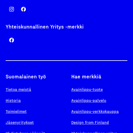
Yhteiskunnallinen Yritys -merkki
Suomalainen työ
Hae merkkiä
Tietoa meistä
Avainlippu-tuote
Historia
Avainlippu-palvelu
Toimielimet
Avainlippu-verkkokauppa
Jäsenyritykset
Design from Finland