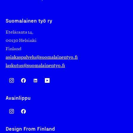
Suomalainen työ ry
Eteläranta 14,
00130 Helsinki
Finland
asiakaspalvelu@suomalainentyo.fi
laskutus@suomalainentyo.fi
Avainlippu
Design From Finland