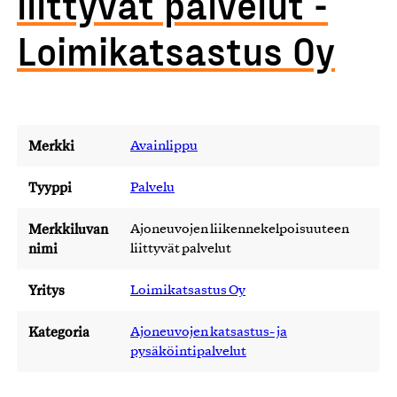
liittyvät palvelut -
Loimikatsastus Oy
Merkki
Avainlippu
Tyyppi
Palvelu
Merkkiluvan
Ajoneuvojen liikennekelpoisuuteen
nimi
liittyvät palvelut
Yritys
Loimikatsastus Oy
Kategoria
Ajoneuvojen katsastus- ja
pysäköintipalvelut