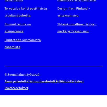
Tervetuloa kohti positiivista
Design from Finland -
työelämäpuhetta
yrityksen sivu
Suunnittelulla on
Yhteiskunnallinen Yritys -
alkuperänsä
merkkiyrityksen sivu
Liputetaan suomalaista
osaamista
© Suomalainen työ 2026.
Anna palautetta
Tietosuojaseloste
Käyttöehdot
Evästeet
Evästeasetukset