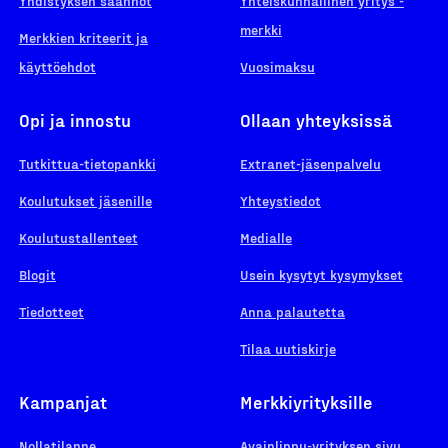
Yhdistyksen säännöt
Yhteiskunnallinen yritys -
merkki
Merkkien kriteerit ja
käyttöehdot
Vuosimaksu
Opi ja innostu
Ollaan yhteyksissä
Tutkittua-tietopankki
Extranet-jäsenpalvelu
Koulutukset jäsenille
Yhteystiedot
Koulutustallenteet
Medialle
Blogit
Usein kysytyt kysymykset
Tiedotteet
Anna palautetta
Tilaa uutiskirje
Kampanjat
Merkkiyrityksille
Nollatilanne
Avainlippu-yrityksen sivu