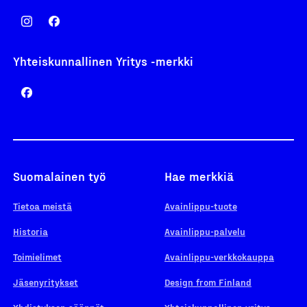
Yhteiskunnallinen Yritys -merkki
Suomalainen työ
Hae merkkiä
Tietoa meistä
Avainlippu-tuote
Historia
Avainlippu-palvelu
Toimielimet
Avainlippu-verkkokauppa
Jäsenyritykset
Design from Finland