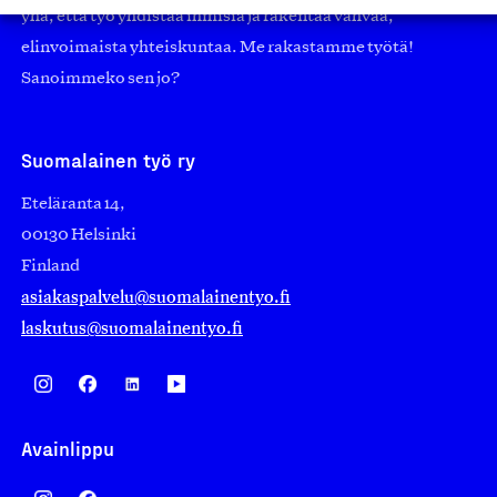
yhä, että työ yhdistää ihmisiä ja rakentaa vahvaa,
elinvoimaista yhteiskuntaa. Me rakastamme työtä!
Sanoimmeko sen jo?
Suomalainen työ ry
Eteläranta 14,
00130 Helsinki
Finland
asiakaspalvelu@suomalainentyo.fi
laskutus@suomalainentyo.fi
Avainlippu