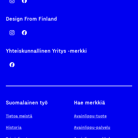
Design From Finland
Yhteiskunnallinen Yritys -merkki
Suomalainen työ
Hae merkkiä
Tietoa meistä
Avainlippu-tuote
Historia
Avainlippu-palvelu