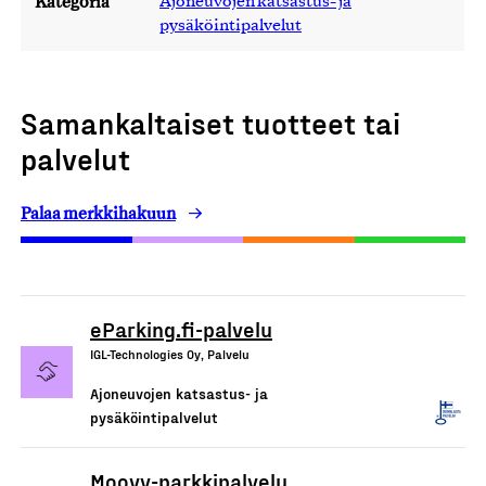
Kategoria
Ajoneuvojen katsastus- ja
pysäköintipalvelut
Samankaltaiset tuotteet tai
palvelut
Palaa merkkihakuun
eParking.fi-palvelu
IGL-Technologies Oy, Palvelu
Ajoneuvojen katsastus- ja
pysäköintipalvelut
Moovy-parkkipalvelu