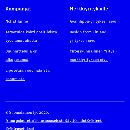
Kampanjat
Merkkiyrityksille
Nollatilanne
Avainlippu-yrityksen sivu
Tervetuloa kohti positiivista
Design from Finland -
työelämäpuhetta
yrityksen sivu
Suunnittelulla on
Yhteiskunnallinen Yritys -
alkuperänsä
merkkiyrityksen sivu
Liputetaan suomalaista
osaamista
© Suomalainen työ 2026.
Anna palautetta
Tietosuojaseloste
Käyttöehdot
Evästeet
Evästeasetukset