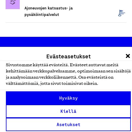
Ajoneuvojen katsastus- ja
pysäköintipalvelut
Evästeasetukset
Sivustomme käyttää evästeitä. Evästeet auttavat meitä
kehittämään verkkopalveluamme, optimoimaan sen sisältöjä
ja analysoimaan verkkoliikennettä. Osa evästeistä on
Olemme jäsentemme omistama puolueeton,
välttämättömiä, jotta sivut toimisivat oikein.
työmarkkinajärjestöistä riippumaton yhdistys.
Jäseninämme on koko suomalaisen yhteiskunnan kirjo
Hyväksy
pienistä pajoista ja yhteisöistä kansainvälisiin
Kiellä
suuryrityksiin. Meidät on perustettu yli 100 vuotta sitten
edistämään suomalaista työtä ja teollisuutta sekä
Asetukset
nostamaan ylpeyttä kotimaisesta osaamisesta. Uskomme