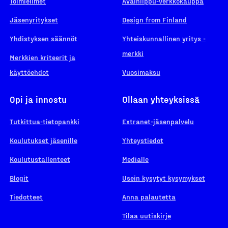
Toimielimet
Avainlippu-verkkokauppa
Jäsenyritykset
Design from Finland
Yhdistyksen säännöt
Yhteiskunnallinen yritys -
merkki
Merkkien kriteerit ja
käyttöehdot
Vuosimaksu
Opi ja innostu
Ollaan yhteyksissä
Tutkittua-tietopankki
Extranet-jäsenpalvelu
Koulutukset jäsenille
Yhteystiedot
Koulutustallenteet
Medialle
Blogit
Usein kysytyt kysymykset
Tiedotteet
Anna palautetta
Tilaa uutiskirje