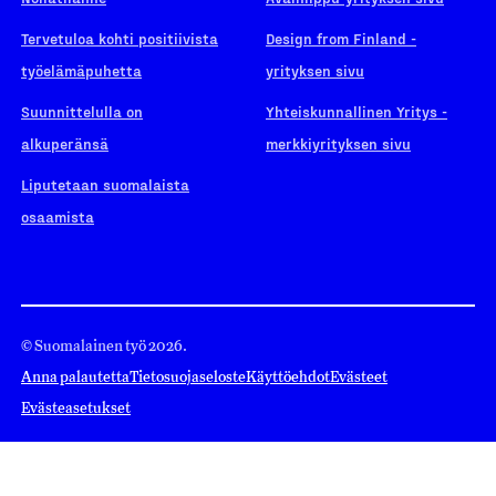
Tervetuloa kohti positiivista
Design from Finland -
työelämäpuhetta
yrityksen sivu
Suunnittelulla on
Yhteiskunnallinen Yritys -
alkuperänsä
merkkiyrityksen sivu
Liputetaan suomalaista
osaamista
© Suomalainen työ 2026.
Anna palautetta
Tietosuojaseloste
Käyttöehdot
Evästeet
Evästeasetukset