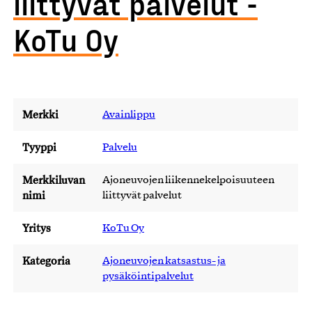
liittyvät palvelut -
KoTu Oy
Merkki
Avainlippu
Tyyppi
Palvelu
Merkkiluvan
Ajoneuvojen liikennekelpoisuuteen
nimi
liittyvät palvelut
Yritys
KoTu Oy
Kategoria
Ajoneuvojen katsastus- ja
pysäköintipalvelut