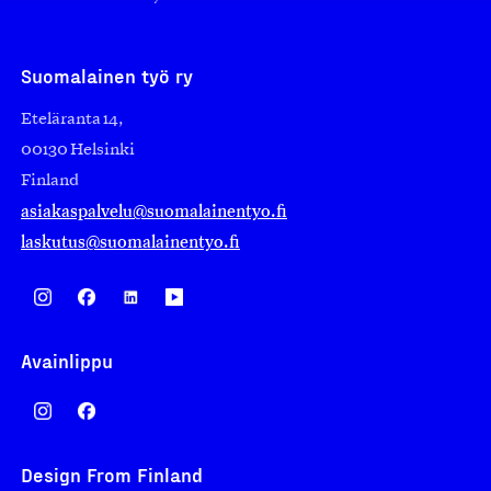
Suomalainen työ ry
Eteläranta 14,
00130 Helsinki
Finland
asiakaspalvelu@suomalainentyo.fi
laskutus@suomalainentyo.fi
Avainlippu
Design From Finland