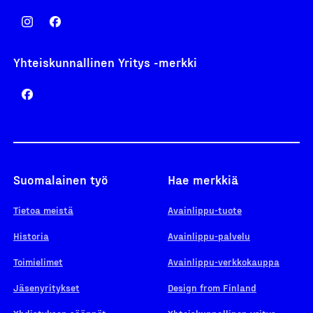
Yhteiskunnallinen Yritys -merkki
Suomalainen työ
Hae merkkiä
Tietoa meistä
Avainlippu-tuote
Historia
Avainlippu-palvelu
Toimielimet
Avainlippu-verkkokauppa
Jäsenyritykset
Design from Finland