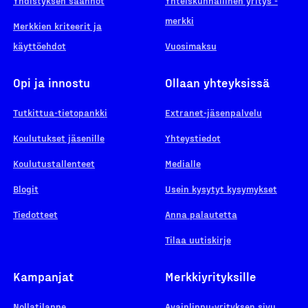
Yhdistyksen säännöt
Yhteiskunnallinen yritys -
merkki
Merkkien kriteerit ja
käyttöehdot
Vuosimaksu
Opi ja innostu
Ollaan yhteyksissä
Tutkittua-tietopankki
Extranet-jäsenpalvelu
Koulutukset jäsenille
Yhteystiedot
Koulutustallenteet
Medialle
Blogit
Usein kysytyt kysymykset
Tiedotteet
Anna palautetta
Tilaa uutiskirje
Kampanjat
Merkkiyrityksille
Nollatilanne
Avainlippu-yrityksen sivu