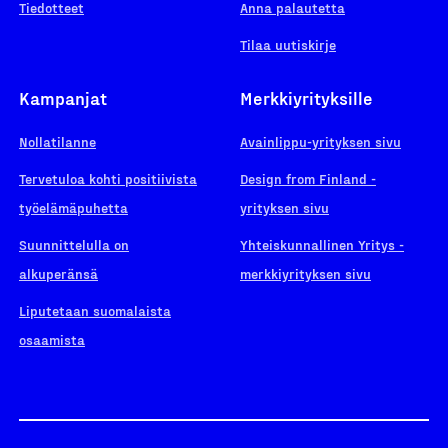
Tiedotteet
Anna palautetta
Tilaa uutiskirje
Kampanjat
Merkkiyrityksille
Nollatilanne
Avainlippu-yrityksen sivu
Tervetuloa kohti positiivista
Design from Finland -
työelämäpuhetta
yrityksen sivu
Suunnittelulla on
Yhteiskunnallinen Yritys -
alkuperänsä
merkkiyrityksen sivu
Liputetaan suomalaista
osaamista