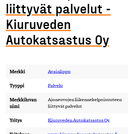
liittyvät palvelut -
Kiuruveden
Autokatsastus Oy
Merkki
Avainlippu
Tyyppi
Palvelu
Merkkiluvan
Ajoneuvojen liikennekelpoisuuteen
nimi
liittyvät palvelut
Yritys
Kiuruveden Autokatsastus Oy