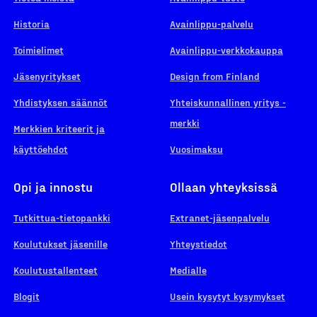
Historia
Avainlippu-palvelu
Toimielimet
Avainlippu-verkkokauppa
Jäsenyritykset
Design from Finland
Yhdistyksen säännöt
Yhteiskunnallinen yritys -
merkki
Merkkien kriteerit ja
käyttöehdot
Vuosimaksu
Opi ja innostu
Ollaan yhteyksissä
Tutkittua-tietopankki
Extranet-jäsenpalvelu
Koulutukset jäsenille
Yhteystiedot
Koulutustallenteet
Medialle
Blogit
Usein kysytyt kysymykset