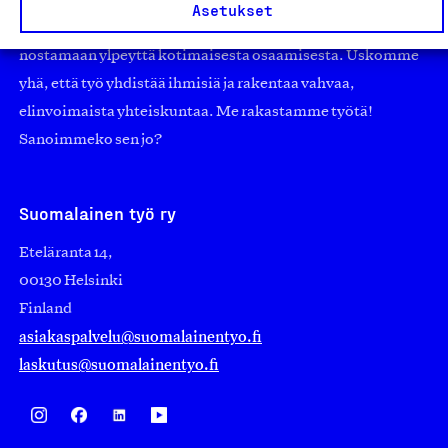
suuryrityksiin. Meidät on perustettu yli 100 vuotta sitten
Asetukset
edistämään suomalaista työtä ja teollisuutta sekä
nostamaan ylpeyttä kotimaisesta osaamisesta. Uskomme
yhä, että työ yhdistää ihmisiä ja rakentaa vahvaa,
elinvoimaista yhteiskuntaa. Me rakastamme työtä!
Sanoimmeko sen jo?
Suomalainen työ ry
Eteläranta 14,
00130 Helsinki
Finland
asiakaspalvelu@suomalainentyo.fi
laskutus@suomalainentyo.fi