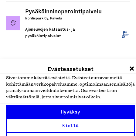
Pysäköinninoperointipalvelu
Nordicpark Oy, Palvelu
Ajoneuvojen katsastus- ja
pysäköintipalvelut
Evästeasetukset
Sivustomme käyttää evästeitä. Evästeet auttavat meitä
kehittämään verkkopalveluamme, optimoimaan sen sisältöjä
ja analysoimaan verkkoliikennettä. Osa evästeistä on
välttämättömiä, jotta sivut toimisivat oikein.
Olemme jäsentemme omistama puolueeton,
työmarkkinajärjestöistä riippumaton yhdistys.
Hyväksy
Jäseninämme on koko suomalaisen yhteiskunnan kirjo
Kiellä
pienistä pajoista ja yhteisöistä kansainvälisiin