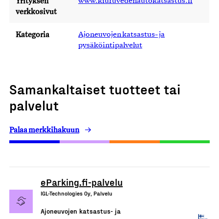
Yrityksen
www.kiuruvedenautokatsastus.fi
verkkosivut
Kategoria
Ajoneuvojen katsastus- ja
pysäköintipalvelut
Samankaltaiset tuotteet tai
palvelut
Palaa merkkihakuun
eParking.fi-palvelu
IGL-Technologies Oy, Palvelu
Ajoneuvojen katsastus- ja