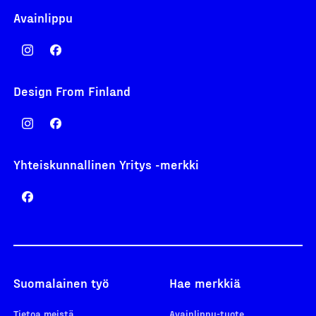
Avainlippu
Design From Finland
Yhteiskunnallinen Yritys -merkki
Suomalainen työ
Hae merkkiä
Tietoa meistä
Avainlippu-tuote