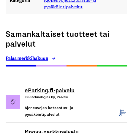
Kategoria
Ajoneuvojen katsastus- ja
pysäköintipalvelut
Samankaltaiset tuotteet tai
palvelut
Palaa merkkihakuun
eParking.fi-palvelu
IGL-Technologies Oy, Palvelu
Ajoneuvojen katsastus- ja
pysäköintipalvelut
Moovy-parkkipalvelu