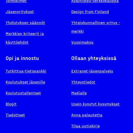
Toimielimet
Avainlippu-verkkokauppa
Jäsenyritykset
Design from Finland
Yhdistyksen säännöt
Yhteiskunnallinen yritys -
merkki
Merkkien kriteerit ja
käyttöehdot
Vuosimaksu
Opi ja innostu
Ollaan yhteyksissä
Tutkittua-tietopankki
Extranet-jäsenpalvelu
Koulutukset jäsenille
Yhteystiedot
Koulutustallenteet
Medialle
Blogit
Usein kysytyt kysymykset
Tiedotteet
Anna palautetta
Tilaa uutiskirje