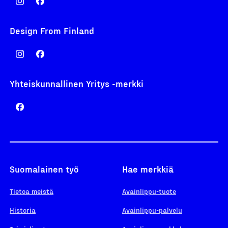
Design From Finland
Yhteiskunnallinen Yritys -merkki
Suomalainen työ
Hae merkkiä
Tietoa meistä
Avainlippu-tuote
Historia
Avainlippu-palvelu