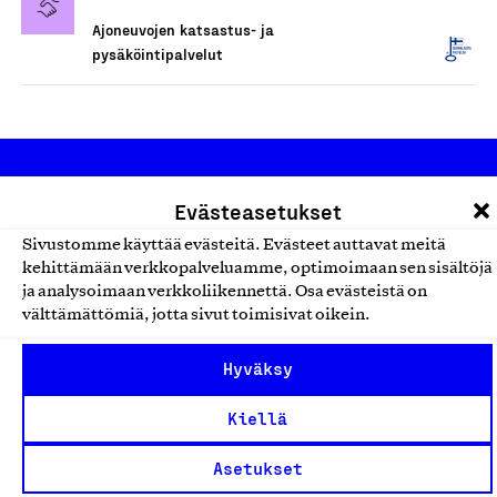
Ajoneuvojen katsastus- ja
pysäköintipalvelut
Evästeasetukset
Sivustomme käyttää evästeitä. Evästeet auttavat meitä
kehittämään verkkopalveluamme, optimoimaan sen sisältöjä
ja analysoimaan verkkoliikennettä. Osa evästeistä on
Olemme jäsentemme omistama puolueeton,
välttämättömiä, jotta sivut toimisivat oikein.
työmarkkinajärjestöistä riippumaton yhdistys.
Jäseninämme on koko suomalaisen yhteiskunnan kirjo
Hyväksy
pienistä pajoista ja yhteisöistä kansainvälisiin
Kiellä
suuryrityksiin. Meidät on perustettu yli 100 vuotta sitten
edistämään suomalaista työtä ja teollisuutta sekä
Asetukset
nostamaan ylpeyttä kotimaisesta osaamisesta. Uskomme