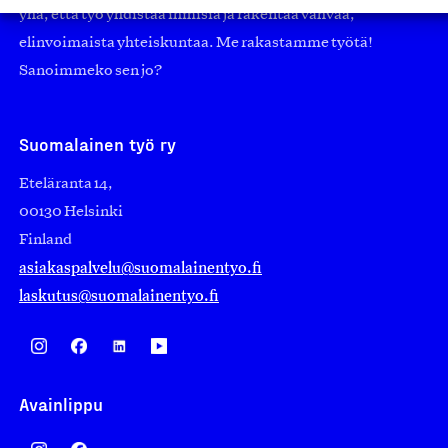
yhä, että työ yhdistää ihmisiä ja rakentaa vahvaa,
elinvoimaista yhteiskuntaa. Me rakastamme työtä!
Sanoimmeko sen jo?
Suomalainen työ ry
Eteläranta 14,
00130 Helsinki
Finland
asiakaspalvelu@suomalainentyo.fi
laskutus@suomalainentyo.fi
Avainlippu