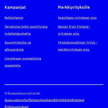
Kampanjat
Merkkiyrityksille
Nollatilanne
Avainlippu-yrityksen sivu
Tervetuloa kohti positiivista
Design from Finland -
työelämäpuhetta
yrityksen sivu
Suunnittelulla on
Yhteiskunnallinen Yritys -
alkuperänsä
merkkiyrityksen sivu
Liputetaan suomalaista
osaamista
© Suomalainen työ 2026.
Anna palautetta
Tietosuojaseloste
Käyttöehdot
Evästeet
Evästeasetukset