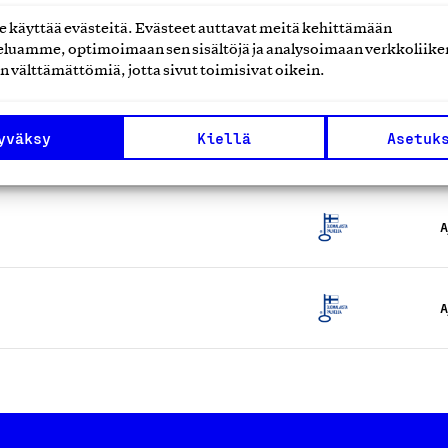
käyttää evästeitä. Evästeet auttavat meitä kehittämään
luamme, optimoimaan sen sisältöjä ja analysoimaan verkkoliike
A
n välttämättömiä, jotta sivut toimisivat oikein.
yväksy
Kiellä
Asetuk
A
A
A