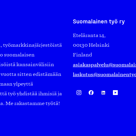
Suomalainen työ ry
Eteläranta 14,
työmarkkinajärjestöistä
00130 Helsinki
ko suomalaisen
Finland
asiakaspalvelu@suomalai
isöistä kansainvälisiin
laskutus@suomalainentyo
0 vuotta sitten edistämään
amaan ylpeyttä
ä työ yhdistää ihmisiä ja
aa. Me rakastamme työtä!