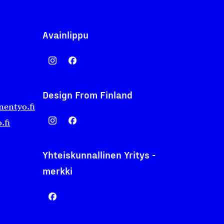
Avainlippu
Design From Finland
nentyo.fi
.fi
Yhteiskunnallinen Yritys -
merkki