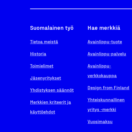
Suomalainen työ
Hae merkkiä
Tietoa meistä
Avainlippu-tuote
Historia
Avainlippu-palvelu
Toimielimet
Avainlippu-
verkkokauppa
Jäsenyritykset
Design from Finland
Yhdistyksen säännöt
Yhteiskunnallinen
Merkkien kriteerit ja
yritys -merkki
käyttöehdot
Vuosimaksu