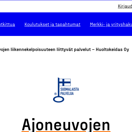
Kirjau
utkittua
Koulutukset ja tapahtumat
Merkki- ja yrityshak
ojen liikennekelpoisuuteen liittyvät palvelut – Huoltokeidas Oy
Ajoneuvojen