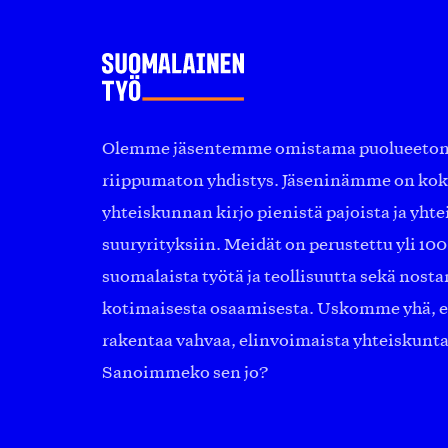
Olemme jäsentemme omistama puolueeton, 
riippumaton yhdistys. Jäseninämme on ko
yhteiskunnan kirjo pienistä pajoista ja yhte
suuryrityksiin. Meidät on perustettu yli 10
suomalaista työtä ja teollisuutta sekä nost
kotimaisesta osaamisesta. Uskomme yhä, ett
rakentaa vahvaa, elinvoimaista yhteiskunt
Sanoimmeko sen jo?