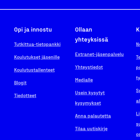
Opi ja innostu
Ollaan
K
yhteyksissä
Tutkittua-tietopankki
N
Extranet-jäsenpalvelu
Koulutukset jäsenille
T
Yhteystiedot
p
Koulutustallenteet
t
Medialle
Blogit
S
Usein kysytyt
Tiedotteet
a
kysymykset
L
Anna palautetta
s
Tilaa uutiskirje
o