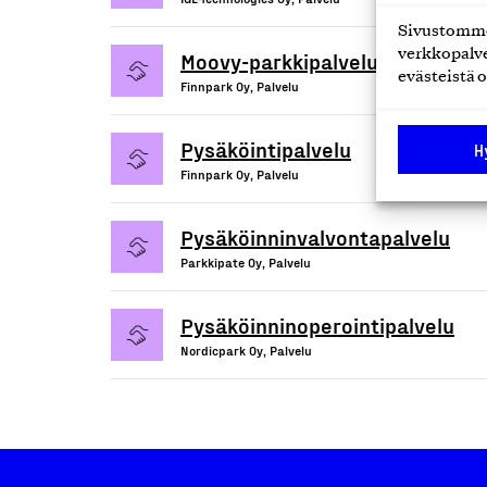
Sivustomme 
verkkopalve
Moovy-parkkipalvelu
evästeistä o
Finnpark Oy, Palvelu
Pysäköintipalvelu
H
Finnpark Oy, Palvelu
Pysäköinninvalvontapalvelu
Parkkipate Oy, Palvelu
Pysäköinninoperointipalvelu
Nordicpark Oy, Palvelu