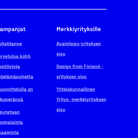
ampanjat
Merkkiyrityksille
ollatilanne
Avainlippu-yrityksen
sivu
ervetuloa kohti
ositiivista
Design from Finland -
yöelämäpuhetta
yrityksen sivu
uunnittelulla on
Yhteiskunnallinen
lkuperänsä
Yritys -merkkiyrityksen
sivu
iputetaan
uomalaista
saamista