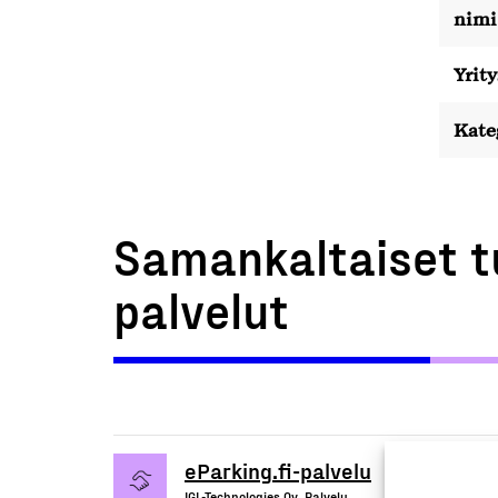
nimi
Yrity
Kate
Samankaltaiset t
palvelut
eParking.fi-palvelu
IGL-Technologies Oy, Palvelu