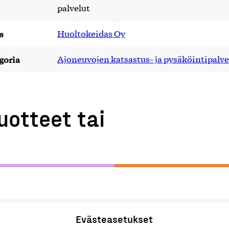
palvelut
s
Huoltokeidas Oy
goria
Ajoneuvojen katsastus- ja pysäköintipalve
uotteet tai
Evästeasetukset
A