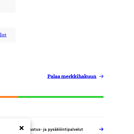
lut
Palaa merkkihakuun
joneuvojen katsastus- ja pysäköintipalvelut