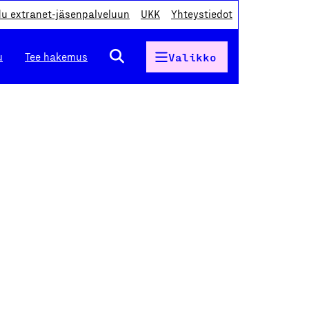
du extranet-jäsenpalveluun
UKK
Yhteystiedot
u
Tee hakemus
Valikko