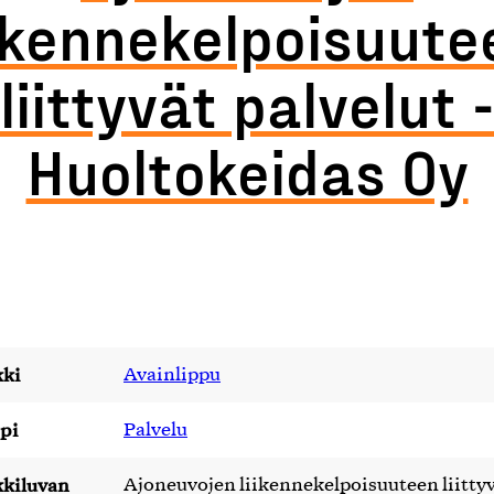
iikennekelpoisuute
liittyvät palvelut -
Huoltokeidas Oy
ki
Avainlippu
pi
Palvelu
kiluvan
Ajoneuvojen liikennekelpoisuuteen liitty