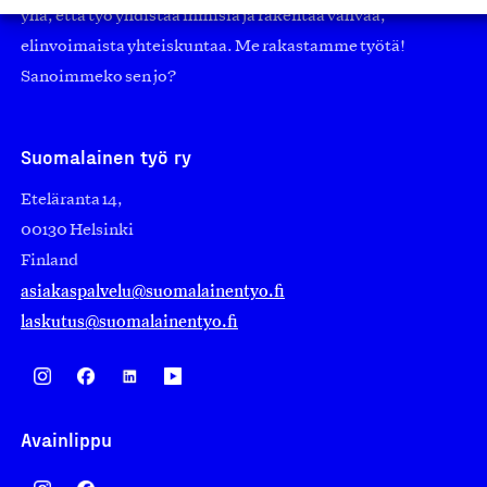
yhä, että työ yhdistää ihmisiä ja rakentaa vahvaa,
elinvoimaista yhteiskuntaa. Me rakastamme työtä!
Sanoimmeko sen jo?
Suomalainen työ ry
Eteläranta 14,
00130 Helsinki
Finland
asiakaspalvelu@suomalainentyo.fi
laskutus@suomalainentyo.fi
Avainlippu