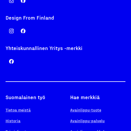
Design From Finland
Yhteiskunnallinen Yritys -merkki
Suomalainen työ
Hae merkkiä
Tietoa meistä
Avainlippu-tuote
Historia
Avainlippu-palvelu