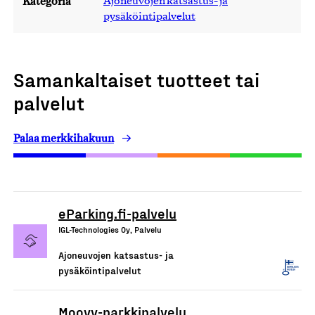
Kategoria
Ajoneuvojen katsastus- ja
pysäköintipalvelut
Samankaltaiset tuotteet tai
palvelut
Palaa merkkihakuun
eParking.fi-palvelu
IGL-Technologies Oy, Palvelu
Ajoneuvojen katsastus- ja
pysäköintipalvelut
Moovy-parkkipalvelu