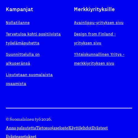
Kampanjat
Merkkiyrityksille
Nollatilanne
Avainlippu-yrityksen sivu
Tervetuloa kohti positiivista
Design from Finland -
työelämäpuhetta
yrityksen sivu
Suunnittelulla on
Yhteiskunnallinen Yritys -
alkuperänsä
merkkiyrityksen sivu
Liputetaan suomalaista
osaamista
© Suomalainen työ 2026.
Anna palautetta
Tietosuojaseloste
Käyttöehdot
Evästeet
Evästeasetukset