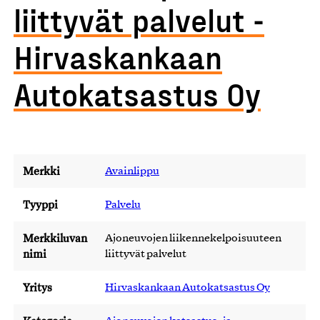
liittyvät palvelut -
Hirvaskankaan
Autokatsastus Oy
Merkki
Avainlippu
Tyyppi
Palvelu
Merkkiluvan
Ajoneuvojen liikennekelpoisuuteen
nimi
liittyvät palvelut
Yritys
Hirvaskankaan Autokatsastus Oy