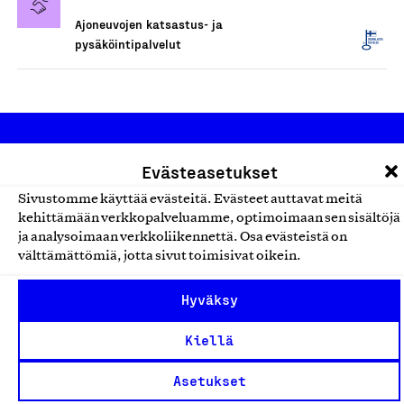
Ajoneuvojen katsastus- ja
pysäköintipalvelut
Evästeasetukset
Sivustomme käyttää evästeitä. Evästeet auttavat meitä
kehittämään verkkopalveluamme, optimoimaan sen sisältöjä
ja analysoimaan verkkoliikennettä. Osa evästeistä on
Olemme jäsentemme omistama puolueeton,
välttämättömiä, jotta sivut toimisivat oikein.
työmarkkinajärjestöistä riippumaton yhdistys.
Jäseninämme on koko suomalaisen yhteiskunnan kirjo
Hyväksy
pienistä pajoista ja yhteisöistä kansainvälisiin
Kiellä
suuryrityksiin. Meidät on perustettu yli 100 vuotta sitten
edistämään suomalaista työtä ja teollisuutta sekä
Asetukset
nostamaan ylpeyttä kotimaisesta osaamisesta. Uskomme