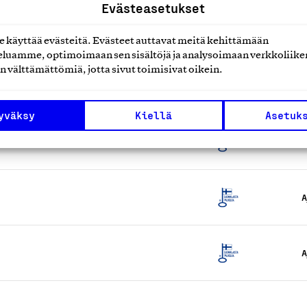
Evästeasetukset
A
käyttää evästeitä. Evästeet auttavat meitä kehittämään
luamme, optimoimaan sen sisältöjä ja analysoimaan verkkoliike
n välttämättömiä, jotta sivut toimisivat oikein.
A
yväksy
Kiellä
Asetuk
A
A
A