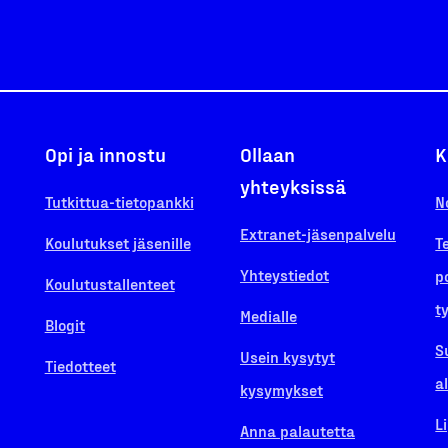
Opi ja innostu
Ollaan
K
yhteyksissä
Tutkittua-tietopankki
N
Extranet-jäsenpalvelu
Koulutukset jäsenille
T
Yhteystiedot
p
Koulutustallenteet
t
Medialle
Blogit
S
Usein kysytyt
Tiedotteet
a
kysymykset
L
Anna palautetta