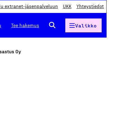
du extranet-jäsenpalveluun
UKK
Yhteystiedot
u
Tee hakemus
Valikko
tsastus Oy