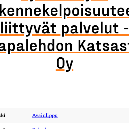
iikennekelpoisuute
liittyvät palvelut -
apalehdon Katsas
Oy
ki
Avainlippu