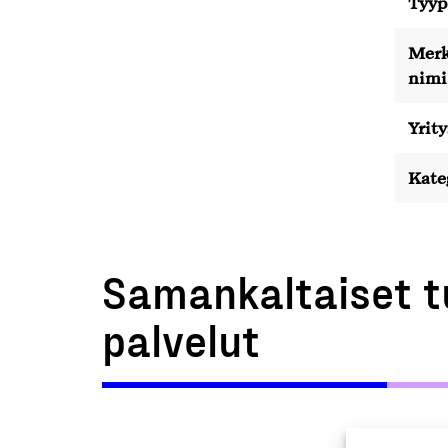
Tyyp
Merk
nimi
Yrity
Kate
Samankaltaiset t
palvelut