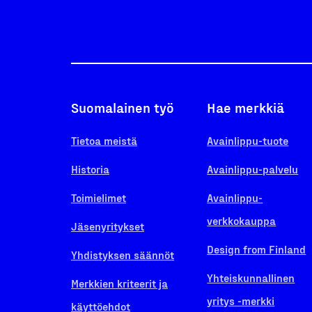
Suomalainen työ
Hae merkkiä
Tietoa meistä
Avainlippu-tuote
Historia
Avainlippu-palvelu
Toimielimet
Avainlippu-
verkkokauppa
Jäsenyritykset
Design from Finland
Yhdistyksen säännöt
Yhteiskunnallinen
Merkkien kriteerit ja
yritys -merkki
käyttöehdot