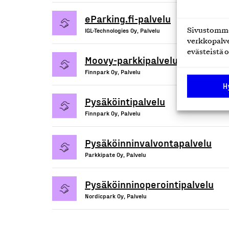
eParking.fi-palvelu
IGL-Technologies Oy, Palvelu
Sivustomme 
verkkopalve
evästeistä o
Moovy-parkkipalvelu
Finnpark Oy, Palvelu
H
Pysäköintipalvelu
Finnpark Oy, Palvelu
Pysäköinninvalvontapalvelu
Parkkipate Oy, Palvelu
Pysäköinninoperointipalvelu
Nordicpark Oy, Palvelu