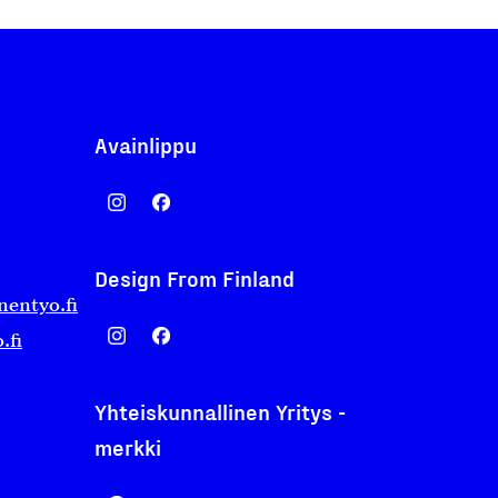
Avainlippu
Design From Finland
nentyo.fi
.fi
Yhteiskunnallinen Yritys -
merkki