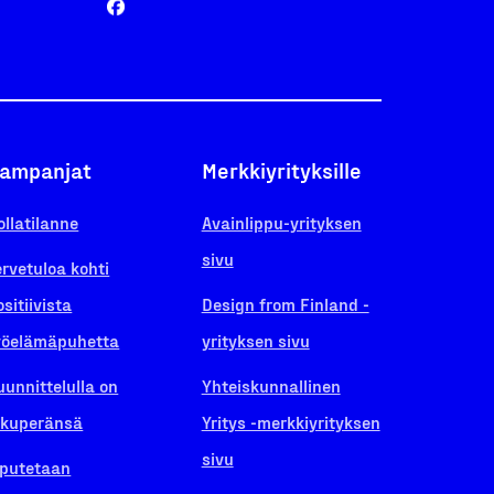
ampanjat
Merkkiyrityksille
ollatilanne
Avainlippu-yrityksen
sivu
ervetuloa kohti
ositiivista
Design from Finland -
yöelämäpuhetta
yrityksen sivu
uunnittelulla on
Yhteiskunnallinen
lkuperänsä
Yritys -merkkiyrityksen
sivu
iputetaan