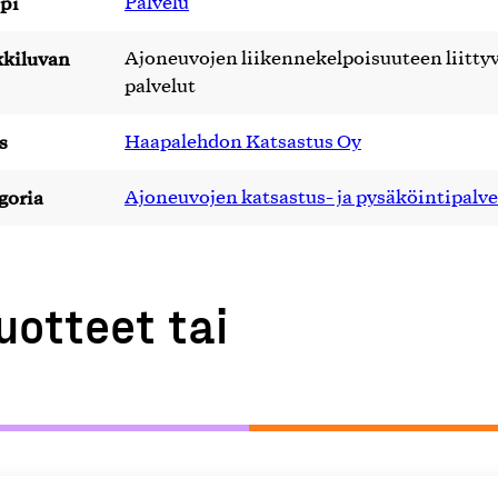
pi
Palvelu
kiluvan
Ajoneuvojen liikennekelpoisuuteen liitty
palvelut
s
Haapalehdon Katsastus Oy
goria
Ajoneuvojen katsastus- ja pysäköintipalve
uotteet tai