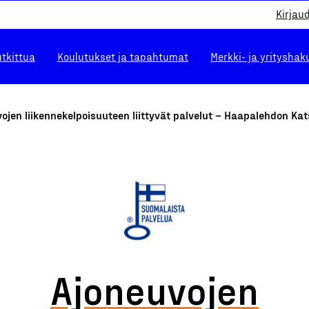
Kirjau
utkittua
Koulutukset ja tapahtumat
Merkki- ja yrityshak
ojen liikennekelpoisuuteen liittyvät palvelut – Haapalehdon Ka
Ajoneuvojen