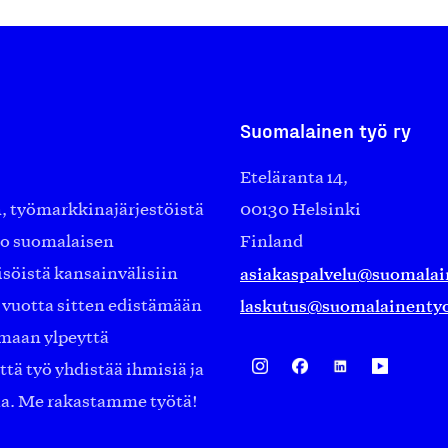
Suomalainen työ ry
Eteläranta 14,
työmarkkinajärjestöistä
00130 Helsinki
ko suomalaisen
Finland
asiakaspalvelu@suomalai
isöistä kansainvälisiin
laskutus@suomalainentyo
0 vuotta sitten edistämään
amaan ylpeyttä
ä työ yhdistää ihmisiä ja
aa. Me rakastamme työtä!