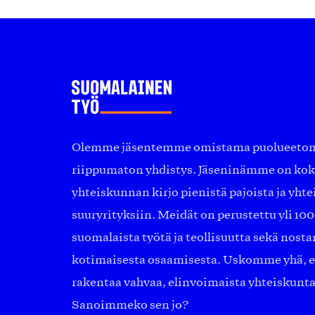
Olemme jäsentemme omistama puolueeton, 
riippumaton yhdistys. Jäseninämme on ko
yhteiskunnan kirjo pienistä pajoista ja yhte
suuryrityksiin. Meidät on perustettu yli 10
suomalaista työtä ja teollisuutta sekä nost
kotimaisesta osaamisesta. Uskomme yhä, ett
rakentaa vahvaa, elinvoimaista yhteiskunt
Sanoimmeko sen jo?