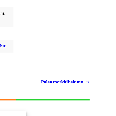
vät
lut
Palaa merkkihakuun