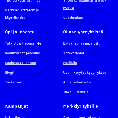
Yhdistyksen säännöt
Yhteiskunnallinen yritys -
merkki
Merkkien kriteerit ja
käyttöehdot
Vuosimaksu
Opi ja innostu
Ollaan yhteyksissä
Tutkittua-tietopankki
Extranet-jäsenpalvelu
Koulutukset jäsenille
Yhteystiedot
Koulutustallenteet
Medialle
Blogit
Usein kysytyt kysymykset
Tiedotteet
Anna palautetta
Tilaa uutiskirje
Kampanjat
Merkkiyrityksille
Nollatilanne
Avainlippu-yrityksen sivu