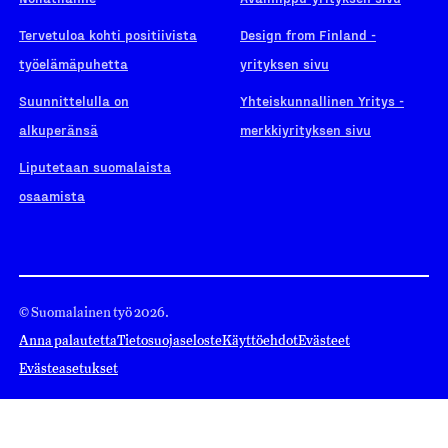
Tervetuloa kohti positiivista
Design from Finland -
työelämäpuhetta
yrityksen sivu
Suunnittelulla on
Yhteiskunnallinen Yritys -
alkuperänsä
merkkiyrityksen sivu
Liputetaan suomalaista
osaamista
© Suomalainen työ 2026.
Anna palautetta
Tietosuojaseloste
Käyttöehdot
Evästeet
Evästeasetukset