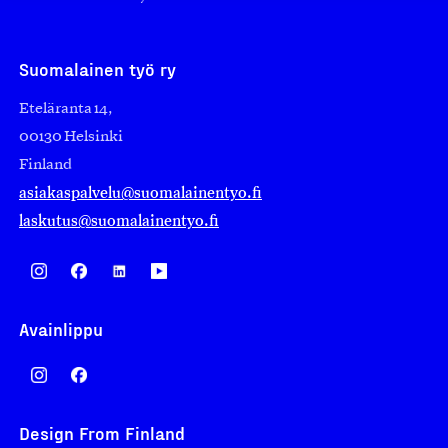
Suomalainen työ ry
Eteläranta 14,
00130 Helsinki
Finland
asiakaspalvelu@suomalainentyo.fi
laskutus@suomalainentyo.fi
Avainlippu
Design From Finland