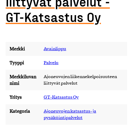
liittyvät palvelut -
GT-Katsastus Oy
Merkki
Avainlippu
Tyyppi
Palvelu
Merkkiluvan
Ajoneuvojen liikennekelpoisuuteen
nimi
liittyvät palvelut
Yritys
GT-Katsastus Oy
Kategoria
Ajoneuvojen katsastus- ja
pysäköintipalvelut