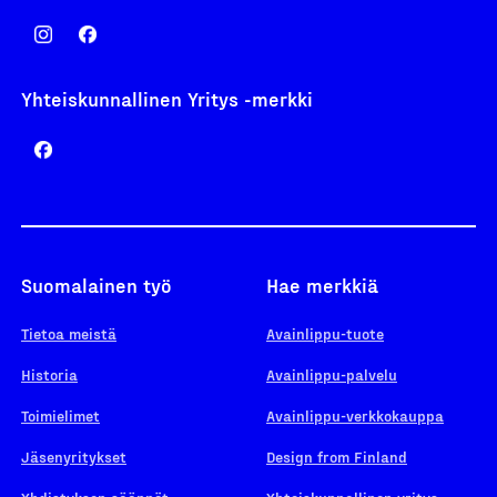
Yhteiskunnallinen Yritys -merkki
Suomalainen työ
Hae merkkiä
Tietoa meistä
Avainlippu-tuote
Historia
Avainlippu-palvelu
Toimielimet
Avainlippu-verkkokauppa
Jäsenyritykset
Design from Finland