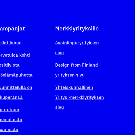
ampanjat
Merkkiyrityksille
ollatilanne
Avainlippu-yrityksen
sivu
ervetuloa kohti
ositiivista
Design from Finland -
yöelämäpuhetta
yrityksen sivu
uunnittelulla on
Yhteiskunnallinen
lkuperänsä
Yritys -merkkiyrityksen
sivu
iputetaan
uomalaista
saamista