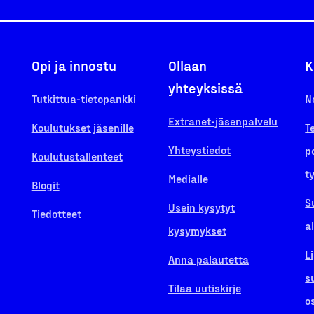
Opi ja innostu
Ollaan
K
yhteyksissä
Tutkittua-tietopankki
N
Extranet-jäsenpalvelu
Koulutukset jäsenille
T
Yhteystiedot
p
Koulutustallenteet
t
Medialle
Blogit
S
Usein kysytyt
Tiedotteet
a
kysymykset
L
Anna palautetta
s
Tilaa uutiskirje
o