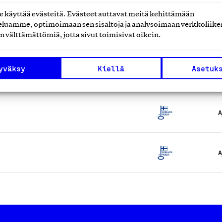
käyttää evästeitä. Evästeet auttavat meitä kehittämään
luamme, optimoimaan sen sisältöjä ja analysoimaan verkkoliike
A
n välttämättömiä, jotta sivut toimisivat oikein.
yväksy
Kiellä
Asetuk
A
A
A