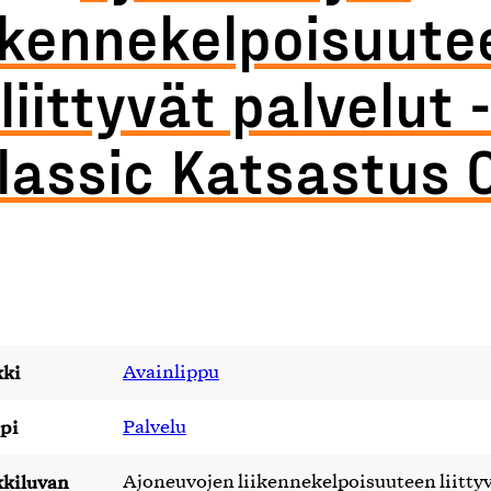
iikennekelpoisuute
liittyvät palvelut -
lassic Katsastus 
ki
Avainlippu
pi
Palvelu
kiluvan
Ajoneuvojen liikennekelpoisuuteen liitty