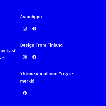
Avainlippu
Design From Finland
nentyo.fi
.fi
Yhteiskunnallinen Yritys -
merkki