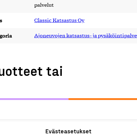
palvelut
s
Classic Katsastus Oy
goria
Ajoneuvojen katsastus- ja pysäköintipalve
uotteet tai
Evästeasetukset
A