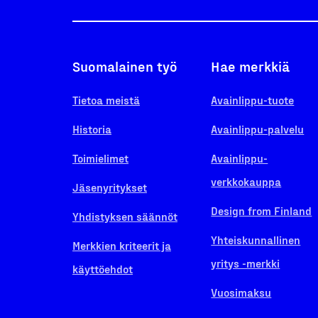
Suomalainen työ
Hae merkkiä
Tietoa meistä
Avainlippu-tuote
Historia
Avainlippu-palvelu
Toimielimet
Avainlippu-
verkkokauppa
Jäsenyritykset
Design from Finland
Yhdistyksen säännöt
Yhteiskunnallinen
Merkkien kriteerit ja
yritys -merkki
käyttöehdot
Vuosimaksu