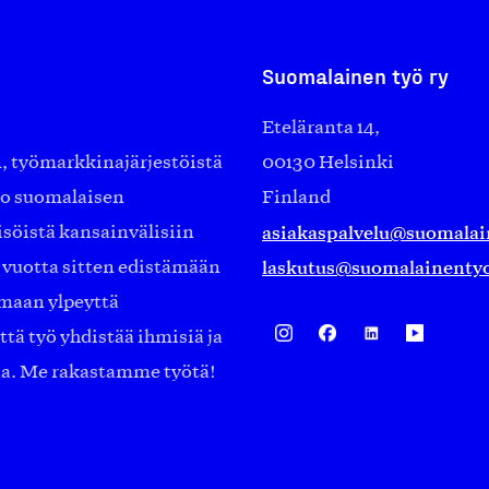
Suomalainen työ ry
Eteläranta 14,
työmarkkinajärjestöistä
00130 Helsinki
ko suomalaisen
Finland
asiakaspalvelu@suomalai
isöistä kansainvälisiin
laskutus@suomalainentyo
0 vuotta sitten edistämään
amaan ylpeyttä
ä työ yhdistää ihmisiä ja
aa. Me rakastamme työtä!