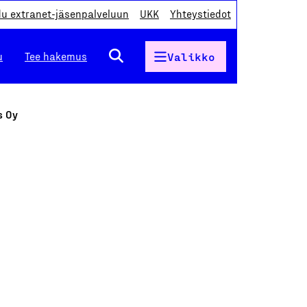
du extranet-jäsenpalveluun
UKK
Yhteystiedot
u
Tee hakemus
Valikko
s Oy