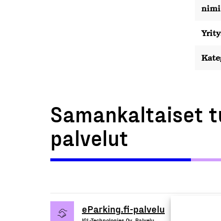
nimi
Yrity
Kate
Samankaltaiset t
palvelut
eParking.fi-palvelu
IGL-Technologies Oy, Palvelu