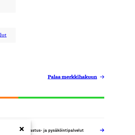
lut
Palaa merkkihakuun
joneuvojen katsastus- ja pysäköintipalvelut