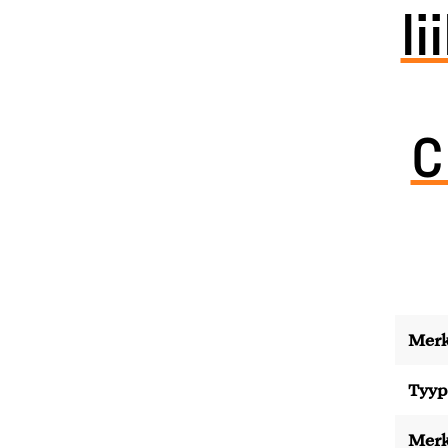
l
C
Merk
Tyyp
Merk