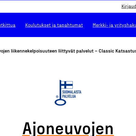
Kirjau
utkittua
Koulutukset ja tapahtumat
Merkki- ja yrityshak
ojen liikennekelpoisuuteen liittyvät palvelut – Classic Katsastu
Ajoneuvojen