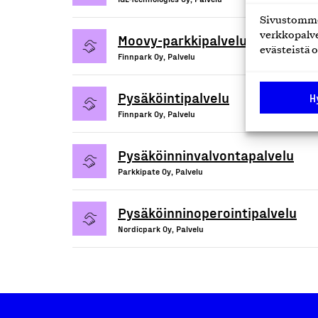
Sivustomme 
verkkopalve
Moovy-parkkipalvelu
evästeistä o
Finnpark Oy, Palvelu
Pysäköintipalvelu
H
Finnpark Oy, Palvelu
Pysäköinninvalvontapalvelu
Parkkipate Oy, Palvelu
Pysäköinninoperointipalvelu
Nordicpark Oy, Palvelu