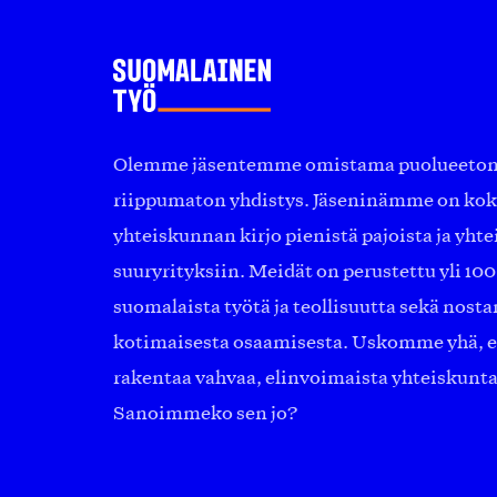
Olemme jäsentemme omistama puolueeton, 
riippumaton yhdistys. Jäseninämme on ko
yhteiskunnan kirjo pienistä pajoista ja yhte
suuryrityksiin. Meidät on perustettu yli 10
suomalaista työtä ja teollisuutta sekä nost
kotimaisesta osaamisesta. Uskomme yhä, ett
rakentaa vahvaa, elinvoimaista yhteiskunt
Sanoimmeko sen jo?