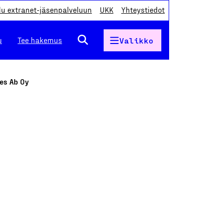
du extranet-jäsenpalveluun
UKK
Yhteystiedot
u
Tee hakemus
Valikko
pes Ab Oy