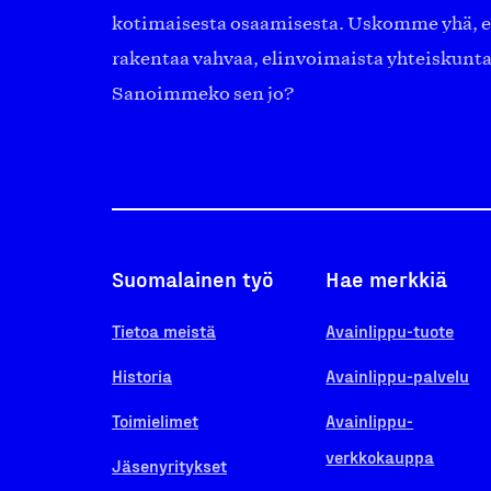
kotimaisesta osaamisesta. Uskomme yhä, ett
rakentaa vahvaa, elinvoimaista yhteiskunt
Sanoimmeko sen jo?
Suomalainen työ
Hae merkkiä
Tietoa meistä
Avainlippu-tuote
Historia
Avainlippu-palvelu
Toimielimet
Avainlippu-
verkkokauppa
Jäsenyritykset