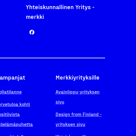
Yhteiskunnallinen Yritys -
merkki
ampanjat
Merkkiyrityksille
ollatilanne
Avainlippu-yrityksen
sivu
ervetuloa kohti
ositiivista
Design from Finland -
yöelämäpuhetta
yrityksen sivu