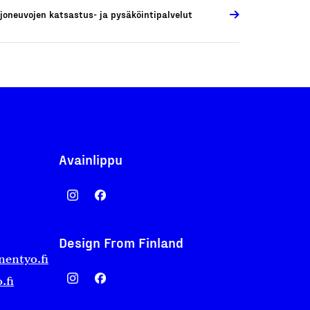
joneuvojen katsastus- ja pysäköintipalvelut
Avainlippu
Design From Finland
nentyo.fi
.fi