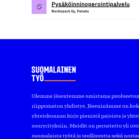
Pysäköinninoperointipalvelu
Nordicpark Oy, Palvelu
Olemme jäsentemme omistama puolueeton, 
riippumaton yhdistys. Jäseninämme on ko
yhteiskunnan kirjo pienistä pajoista ja yhte
suuryrityksiin. Meidät on perustettu yli 10
suomalaista työtä ja teollisuutta sekä nost