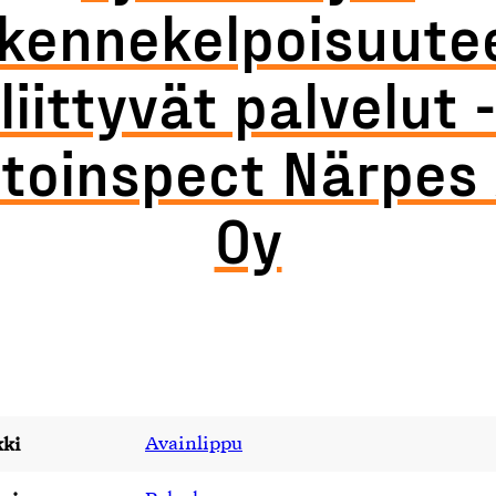
iikennekelpoisuute
liittyvät palvelut -
toinspect Närpes
Oy
ki
Avainlippu