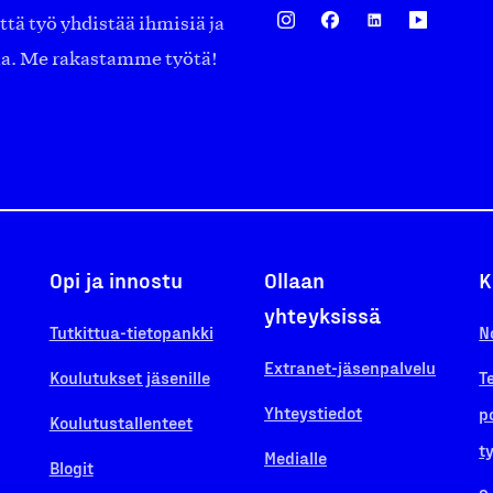
ä työ yhdistää ihmisiä ja
aa. Me rakastamme työtä!
Opi ja innostu
Ollaan
K
yhteyksissä
Tutkittua-tietopankki
N
Extranet-jäsenpalvelu
Koulutukset jäsenille
T
Yhteystiedot
p
Koulutustallenteet
t
Medialle
Blogit