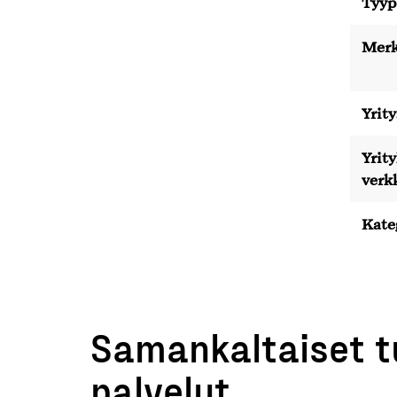
Tyyp
Merk
Yrity
Yrit
verk
Kate
Samankaltaiset t
palvelut