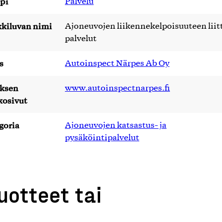
pi
Palvelu
kiluvan nimi
Ajoneuvojen liikennekelpoisuuteen liit
palvelut
s
Autoinspect Närpes Ab Oy
yksen
www.autoinspectnarpes.fi
kosivut
goria
Ajoneuvojen katsastus- ja
pysäköintipalvelut
uotteet tai