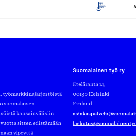
A
Suomalainen työ ry
Eteläranta 14,
työmarkkinajärjestöistä
00130 Helsinki
ko suomalaisen
Finland
asiakaspalvelu@suomalai
isöistä kansainvälisiin
laskutus@suomalainentyo
0 vuotta sitten edistämään
amaan ylpeyttä