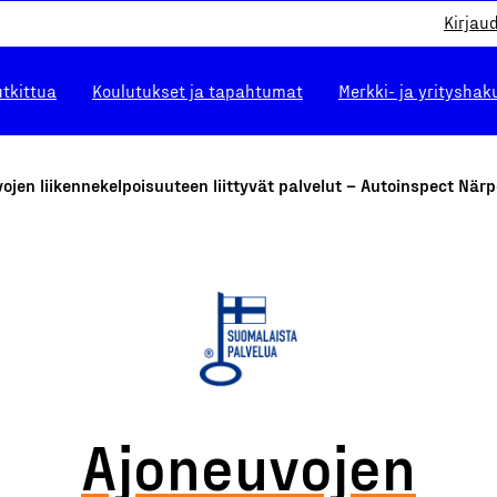
Kirjau
utkittua
Koulutukset ja tapahtumat
Merkki- ja yrityshak
ojen liikennekelpoisuuteen liittyvät palvelut – Autoinspect När
Ajoneuvojen