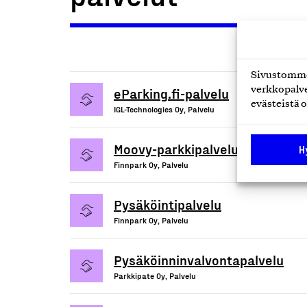
Sivustomme 
eParking.fi-palvelu
verkkopalve
evästeistä o
IGL-Technologies Oy, Palvelu
Moovy-parkkipalvelu
H
Finnpark Oy, Palvelu
Pysäköintipalvelu
Finnpark Oy, Palvelu
Pysäköinninvalvontapalvelu
Parkkipate Oy, Palvelu