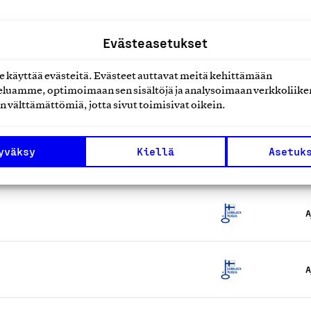
Evästeasetukset
käyttää evästeitä. Evästeet auttavat meitä kehittämään
luamme, optimoimaan sen sisältöjä ja analysoimaan verkkoliike
A
n välttämättömiä, jotta sivut toimisivat oikein.
yväksy
Kiellä
Asetuk
A
A
A