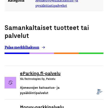
Kategoria
Ajoneuvojen katsastus- ja
pysäköintipalvelut
Samankaltaiset tuotteet tai
palvelut
Palaa merkkihakuun
eParking.fi-palvelu
IGL-Technologies Oy, Palvelu
Ajoneuvojen katsastus- ja
pysäköintipalvelut
Moovy-parkkipalvelu