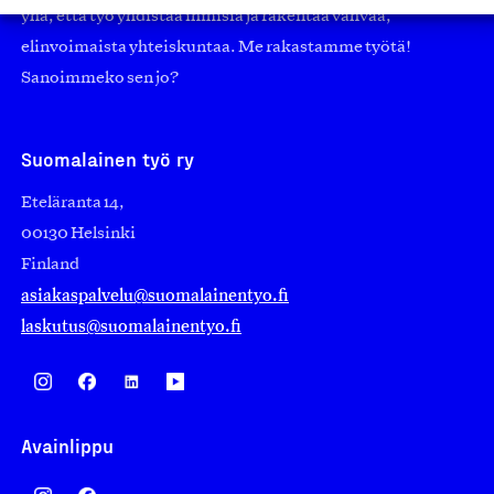
yhä, että työ yhdistää ihmisiä ja rakentaa vahvaa,
elinvoimaista yhteiskuntaa. Me rakastamme työtä!
Sanoimmeko sen jo?
Suomalainen työ ry
Eteläranta 14,
00130 Helsinki
Finland
asiakaspalvelu@suomalainentyo.fi
laskutus@suomalainentyo.fi
Avainlippu