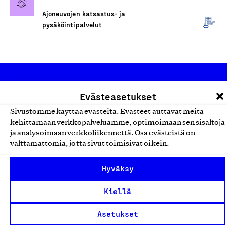
Ajoneuvojen katsastus- ja
pysäköintipalvelut
Evästeasetukset
Sivustomme käyttää evästeitä. Evästeet auttavat meitä
kehittämään verkkopalveluamme, optimoimaan sen sisältöjä
ja analysoimaan verkkoliikennettä. Osa evästeistä on
Olemme jäsentemme omistama puolueeton,
välttämättömiä, jotta sivut toimisivat oikein.
työmarkkinajärjestöistä riippumaton yhdistys.
Jäseninämme on koko suomalaisen yhteiskunnan kirjo
Hyväksy
pienistä pajoista ja yhteisöistä kansainvälisiin
Kiellä
suuryrityksiin. Meidät on perustettu yli 100 vuotta sitten
edistämään suomalaista työtä ja teollisuutta sekä
Asetukset
nostamaan ylpeyttä kotimaisesta osaamisesta. Uskomme