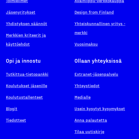
Toimielimet
Avainlippu-verkkokauppa
Jäsenyritykset
Design from Finland
Yhdistyksen säännöt
Yhteiskunnallinen yritys -
merkki
Merkkien kriteerit ja
käyttöehdot
Vuosimaksu
Opi ja innostu
Ollaan yhteyksissä
Tutkittua-tietopankki
Extranet-jäsenpalvelu
Koulutukset jäsenille
Yhteystiedot
Koulutustallenteet
Medialle
Blogit
Usein kysytyt kysymykset
Tiedotteet
Anna palautetta
Tilaa uutiskirje