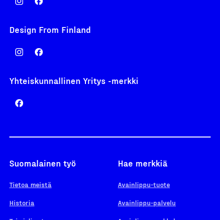
Design From Finland
Yhteiskunnallinen Yritys -merkki
Suomalainen työ
Hae merkkiä
Tietoa meistä
Avainlippu-tuote
Historia
Avainlippu-palvelu