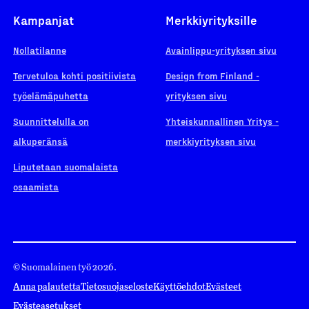
Kampanjat
Merkkiyrityksille
Nollatilanne
Avainlippu-yrityksen sivu
Tervetuloa kohti positiivista
Design from Finland -
työelämäpuhetta
yrityksen sivu
Suunnittelulla on
Yhteiskunnallinen Yritys -
alkuperänsä
merkkiyrityksen sivu
Liputetaan suomalaista
osaamista
© Suomalainen työ 2026.
Anna palautetta
Tietosuojaseloste
Käyttöehdot
Evästeet
Evästeasetukset