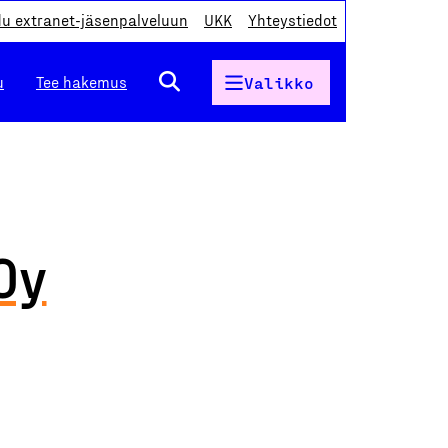
du extranet-jäsenpalveluun
UKK
Yhteystiedot
u
Tee hakemus
Valikko
Oy