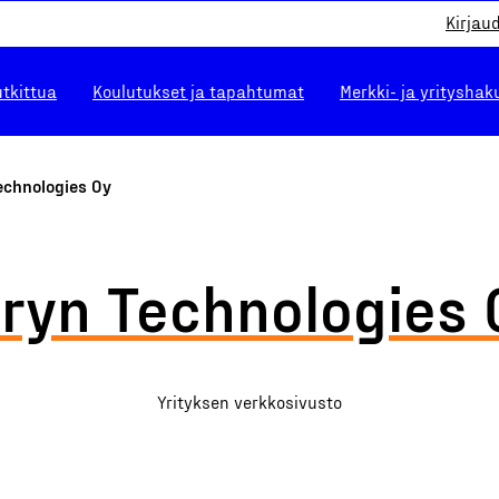
Kirjau
utkittua
Koulutukset ja tapahtumat
Merkki- ja yrityshak
echnologies Oy
iryn Technologies 
Yrityksen verkkosivusto