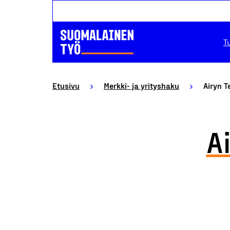
T
Etusivu
Merkki- ja yrityshaku
Airyn T
A