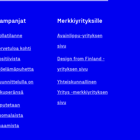
ampanjat
Merkkiyrityksille
ollatilanne
Avainlippu-yrityksen
sivu
ervetuloa kohti
ositiivista
Design from Finland -
yöelämäpuhetta
yrityksen sivu
uunnittelulla on
Yhteiskunnallinen
lkuperänsä
Yritys -merkkiyrityksen
sivu
iputetaan
uomalaista
saamista