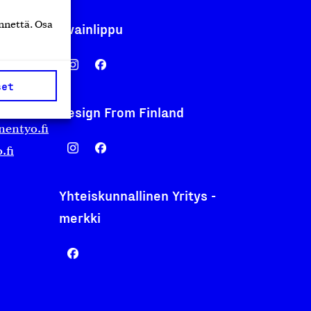
nnettä. Osa
Avainlippu
set
Design From Finland
nentyo.fi
.fi
Yhteiskunnallinen Yritys -
merkki