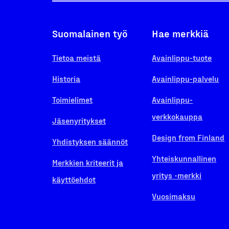
Suomalainen työ
Hae merkkiä
Tietoa meistä
Avainlippu-tuote
Historia
Avainlippu-palvelu
Toimielimet
Avainlippu-
verkkokauppa
Jäsenyritykset
Design from Finland
Yhdistyksen säännöt
Yhteiskunnallinen
Merkkien kriteerit ja
yritys -merkki
käyttöehdot
Vuosimaksu