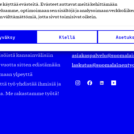
käyttää evästeitä. Evästeet auttavat meitä kehittämään
luamme, optimoimaan sen sisältöjä ja analysoimaan verkkoliike
Suomalainen työ ry
n välttämättömiä, jotta sivut toimisivat oikein.
Eteläranta 14,
työmarkkinajärjestöistä
00130 Helsinki
yväksy
Kiellä
Asetuk
ko suomalaisen
Finland
asiakaspalvelu@suomalai
isöistä kansainvälisiin
laskutus@suomalainentyo
0 vuotta sitten edistämään
amaan ylpeyttä
ä työ yhdistää ihmisiä ja
aa. Me rakastamme työtä!