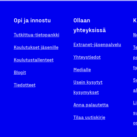
Opi ja innostu
Ollaan
K
yhteyksissä
Tutkittua-tietopankki
N
Extranet-jäsenpalvelu
Koulutukset jäsenille
T
Yhteystiedot
p
Koulutustallenteet
t
Medialle
Blogit
S
Usein kysytyt
Tiedotteet
a
kysymykset
L
Anna palautetta
s
Tilaa uutiskirje
o