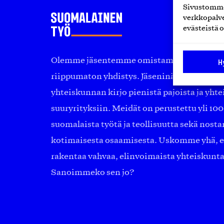
Sivustomme 
verkkopalve
evästeistä o
Olemme jäsentemme omistama puolueeton, 
H
riippumaton yhdistys. Jäseninämme on ko
yhteiskunnan kirjo pienistä pajoista ja yhte
suuryrityksiin. Meidät on perustettu yli 10
suomalaista työtä ja teollisuutta sekä nost
kotimaisesta osaamisesta. Uskomme yhä, ett
rakentaa vahvaa, elinvoimaista yhteiskunt
Sanoimmeko sen jo?