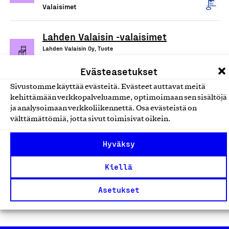
Valaisimet
Lahden Valaisin -valaisimet
Lahden Valaisin Oy, Tuote
Valaisimet
Evästeasetukset
Sivustomme käyttää evästeitä. Evästeet auttavat meitä
LED-SPV Alasvalo valaisin sarja
kehittämään verkkopalveluamme, optimoimaan sen sisältöjä
ja analysoimaan verkkoliikennettä. Osa evästeistä on
Sanpek Oy, Tuote
välttämättömiä, jotta sivut toimisivat oikein.
Valaisimet
Hyväksy
Jujupuu Majakka -valaisimet
Kiellä
JUJUPUU, Tuote
Valaisimet
Asetukset