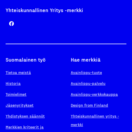
Yhteiskunnallinen Yritys -merkki
Suomalainen työ
Hae merkkiä
Tietoa meistä
Avainlippu-tuote
Historia
Avainlippu-palvelu
Toimielimet
Avainlippu-verkkokauppa
Jäsenyritykset
Design from Finland
Yhdistyksen säännöt
Yhteiskunnallinen yritys -
merkki
Merkkien kriteerit ja