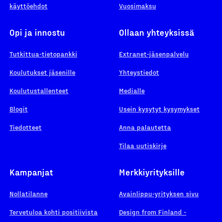
käyttöehdot
Vuosimaksu
Opi ja innostu
Ollaan yhteyksissä
Tutkittua-tietopankki
Extranet-jäsenpalvelu
Koulutukset jäsenille
Yhteystiedot
Koulutustallenteet
Medialle
Blogit
Usein kysytyt kysymykset
Tiedotteet
Anna palautetta
Tilaa uutiskirje
Kampanjat
Merkkiyrityksille
Nollatilanne
Avainlippu-yrityksen sivu
Tervetuloa kohti positiivista
Design from Finland -