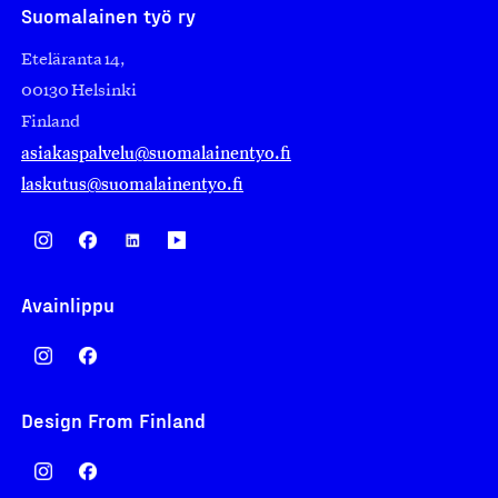
Suomalainen työ ry
Eteläranta 14,
00130 Helsinki
Finland
asiakaspalvelu@suomalainentyo.fi
laskutus@suomalainentyo.fi
Avainlippu
Design From Finland