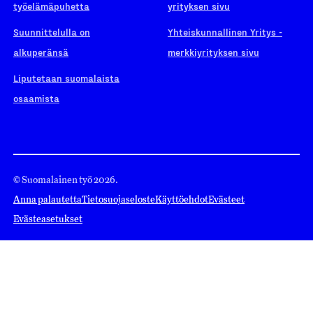
työelämäpuhetta
yrityksen sivu
Suunnittelulla on
Yhteiskunnallinen Yritys -
alkuperänsä
merkkiyrityksen sivu
Liputetaan suomalaista
osaamista
© Suomalainen työ 2026.
Anna palautetta
Tietosuojaseloste
Käyttöehdot
Evästeet
Evästeasetukset