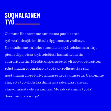
Olemme jäsentemme omistama puolueeton,
työmarkkinajärjestöistä riippumaton yhdistys.
Jäseninämme on koko suomalaisen yhteiskunnan kirjo
pienistä pajoista ja yhteisöistä kansainvälisiin
suuryrityksiin. Meidät on perustettu yli 100 vuotta sitten
edistämään suomalaista työtä ja teollisuutta sekä
nostamaan ylpeyttä kotimaisesta osaamisesta. Uskomme
yhä, että työ yhdistää ihmisiä ja rakentaa vahvaa,
elinvoimaista yhteiskuntaa. Me rakastamme työtä!
Sanoimmeko sen jo?