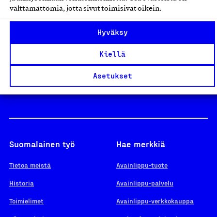
välttämättömiä, jotta sivut toimisivat oikein.
Design From Finland
Hyväksy
Kiellä
Yhteiskunnallinen Yritys -merkki
Asetukset
Suomalainen työ
Hae merkkiä
Tietoa meistä
Avainlippu-tuote
Historia
Avainlippu-palvelu
Toimielimet
Avainlippu-verkkokauppa