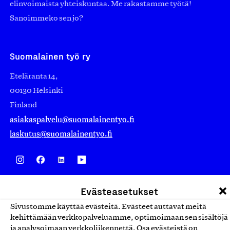
elinvoimaista yhteiskuntaa. Me rakastamme työtä!
Sanoimmeko sen jo?
Suomalainen työ ry
Eteläranta 14,
00130 Helsinki
Finland
asiakaspalvelu@suomalainentyo.fi
laskutus@suomalainentyo.fi
Avainlippu
Evästeasetukset
Sivustomme käyttää evästeitä. Evästeet auttavat meitä
kehittämään verkkopalveluamme, optimoimaan sen sisältöjä
ja analysoimaan verkkoliikennettä. Osa evästeistä on