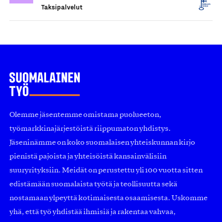
Taksipalvelut
Olemme jäsentemme omistama puolueeton,
työmarkkinajärjestöistä riippumaton yhdistys.
Jäseninämme on koko suomalaisen yhteiskunnan kirjo
pienistä pajoista ja yhteisöistä kansainvälisiin
suuryrityksiin. Meidät on perustettu yli 100 vuotta sitten
edistämään suomalaista työtä ja teollisuutta sekä
nostamaan ylpeyttä kotimaisesta osaamisesta. Uskomme
yhä, että työ yhdistää ihmisiä ja rakentaa vahvaa,