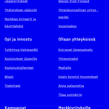
Jäsenyritykset
Design from Finland
Yhdistyksen säännöt
Yhteiskunnallinen yritys -
merkki
Merkkien kriteerit ja
käyttöehdot
Vuosimaksu
Opi ja innostu
Ollaan yhteyksissä
Tutkittua-tietopankki
Extranet-jäsenpalvelu
Koulutukset jäsenille
Yhteystiedot
Koulutustallenteet
Medialle
Blogit
Usein kysytyt kysymykset
Tiedotteet
Anna palautetta
Tilaa uutiskirje
Kampanjat
Merkkiyrityksille