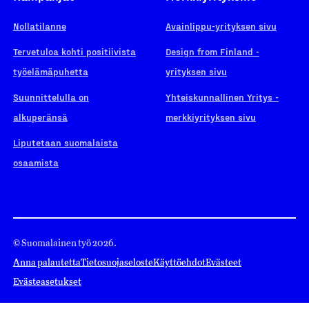
Nollatilanne
Avainlippu-yrityksen sivu
Tervetuloa kohti positiivista
Design from Finland -
työelämäpuhetta
yrityksen sivu
Suunnittelulla on
Yhteiskunnallinen Yritys -
alkuperänsä
merkkiyrityksen sivu
Liputetaan suomalaista
osaamista
© Suomalainen työ 2026.
Anna palautetta
Tietosuojaseloste
Käyttöehdot
Evästeet
Evästeasetukset