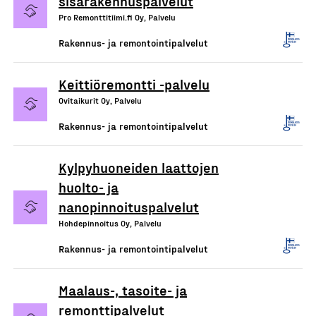
sisärakennuspalvelut
Pro Remonttitiimi.fi Oy, Palvelu
Rakennus- ja remontointipalvelut
Keittiöremontti -palvelu
Ovitaikurit Oy, Palvelu
Rakennus- ja remontointipalvelut
Kylpyhuoneiden laattojen
huolto- ja
nanopinnoituspalvelut
Hohdepinnoitus Oy, Palvelu
Rakennus- ja remontointipalvelut
Maalaus-, tasoite- ja
remonttipalvelut