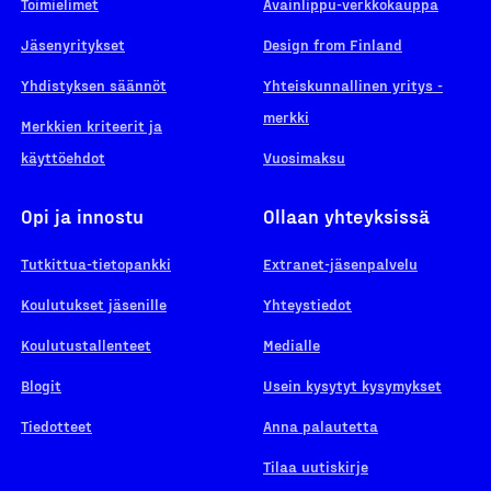
Toimielimet
Avainlippu-verkkokauppa
Jäsenyritykset
Design from Finland
Yhdistyksen säännöt
Yhteiskunnallinen yritys -
merkki
Merkkien kriteerit ja
käyttöehdot
Vuosimaksu
Opi ja innostu
Ollaan yhteyksissä
Tutkittua-tietopankki
Extranet-jäsenpalvelu
Koulutukset jäsenille
Yhteystiedot
Koulutustallenteet
Medialle
Blogit
Usein kysytyt kysymykset
Tiedotteet
Anna palautetta
Tilaa uutiskirje