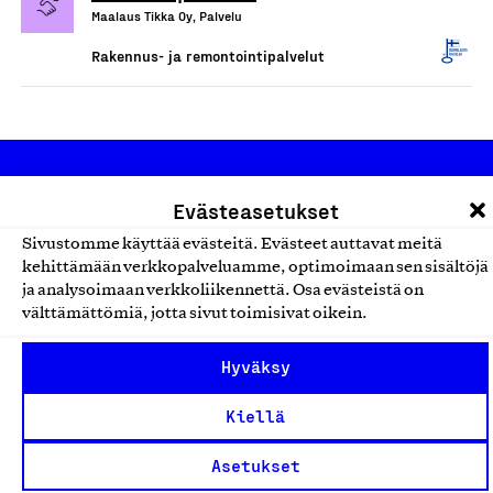
Maalaus Tikka Oy, Palvelu
Rakennus- ja remontointipalvelut
Evästeasetukset
Sivustomme käyttää evästeitä. Evästeet auttavat meitä
kehittämään verkkopalveluamme, optimoimaan sen sisältöjä
ja analysoimaan verkkoliikennettä. Osa evästeistä on
Olemme jäsentemme omistama puolueeton,
välttämättömiä, jotta sivut toimisivat oikein.
työmarkkinajärjestöistä riippumaton yhdistys.
Jäseninämme on koko suomalaisen yhteiskunnan kirjo
Hyväksy
pienistä pajoista ja yhteisöistä kansainvälisiin
Kiellä
suuryrityksiin. Meidät on perustettu yli 100 vuotta sitten
edistämään suomalaista työtä ja teollisuutta sekä
Asetukset
nostamaan ylpeyttä kotimaisesta osaamisesta. Uskomme