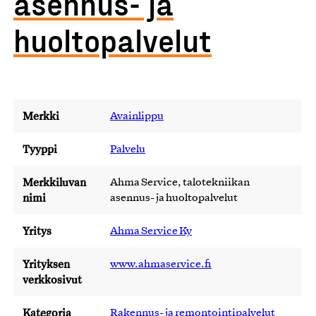
asennus- ja
huoltopalvelut
Merkki
Avainlippu
Tyyppi
Palvelu
Merkkiluvan
Ahma Service, talotekniikan
nimi
asennus- ja huoltopalvelut
Yritys
Ahma Service Ky
Yrityksen
www.ahmaservice.fi
verkkosivut
Kategoria
Rakennus- ja remontointipalvelut