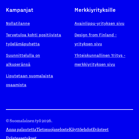
Kampanjat
Merkkiyrityksille
Nollatilanne
Avainlippu-yrityksen sivu
Tervetuloa kohti positiivista
Design from Finland -
työelämäpuhetta
yrityksen sivu
Suunnittelulla on
Yhteiskunnallinen Yritys -
alkuperänsä
merkkiyrityksen sivu
Liputetaan suomalaista
osaamista
© Suomalainen työ 2026.
Anna palautetta
Tietosuojaseloste
Käyttöehdot
Evästeet
Evästeasetukset