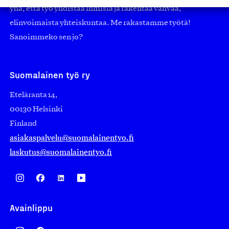
yhä, että työ yhdistää ihmisiä ja rakentaa vahvaa,
elinvoimaista yhteiskuntaa. Me rakastamme työtä!
Sanoimmeko sen jo?
Suomalainen työ ry
Eteläranta 14,
00130 Helsinki
Finland
asiakaspalvelu@suomalainentyo.fi
laskutus@suomalainentyo.fi
Avainlippu