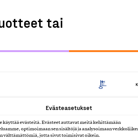
uotteet tai
K
aiheiset pelikorttipakat
Evästeasetukset
K
käyttää evästeitä. Evästeet auttavat meitä kehittämään
luamme, optimoimaan sen sisältöjä ja analysoimaan verkkoliike
teet
K
n välttämättömiä, jotta sivut toimisivat oikein.