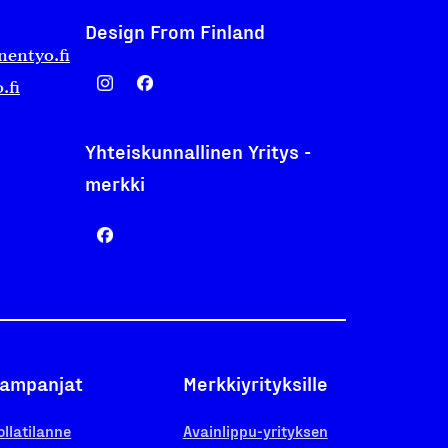
Design From Finland
nentyo.fi
.fi
Yhteiskunnallinen Yritys -
merkki
ampanjat
Merkkiyrityksille
ollatilanne
Avainlippu-yrityksen