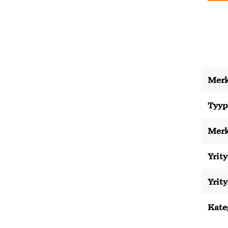
Merk
Tyyp
Merk
Yrity
Yrit
Kate