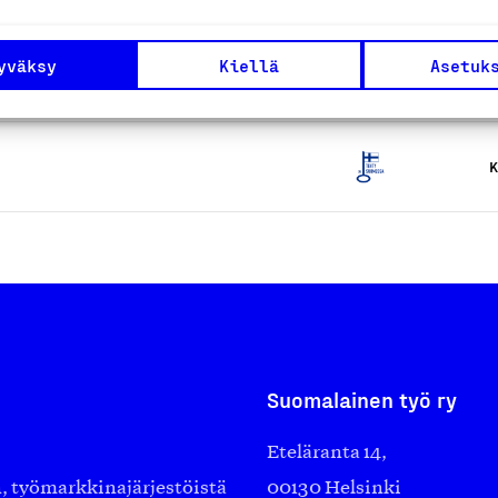
 postikortit
yväksy
Kiellä
Asetuk
K
K
Suomalainen työ ry
Eteläranta 14,
työmarkkinajärjestöistä
00130 Helsinki