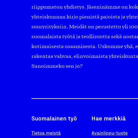
riippumaton yhdistys. Jäseninämme on ko
yhteiskunnan kirjo pienistä pajoista ja yhte
suuryrityksiin. Meidät on perustettu yli 10
suomalaista työtä ja teollisuutta sekä nost
kotimaisesta osaamisesta. Uskomme yhä, ett
rakentaa vahvaa, elinvoimaista yhteiskunt
Sanoimmeko sen jo?
Suomalainen työ
Hae merkkiä
Tietoa meistä
Avainlippu-tuote