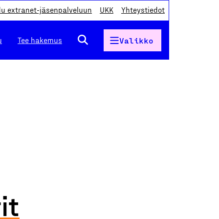
du extranet-jäsenpalveluun
UKK
Yhteystiedot
u
Tee hakemus
Valikko
it