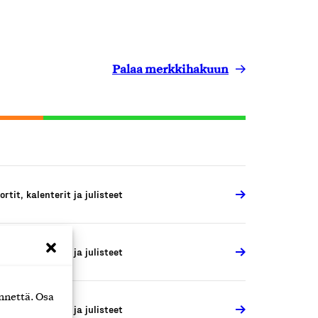
Palaa merkkihakuun
ortit, kalenterit ja julisteet
ortit, kalenterit ja julisteet
nnettä. Osa
ortit, kalenterit ja julisteet