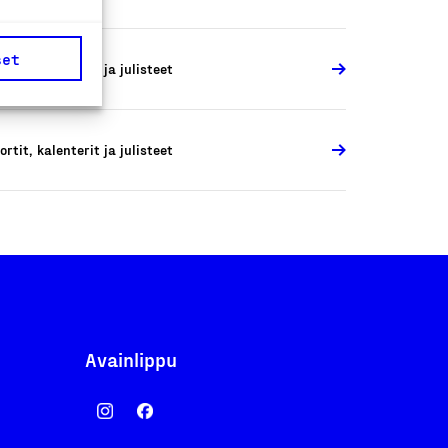
set
ortit, kalenterit ja julisteet
ortit, kalenterit ja julisteet
Avainlippu