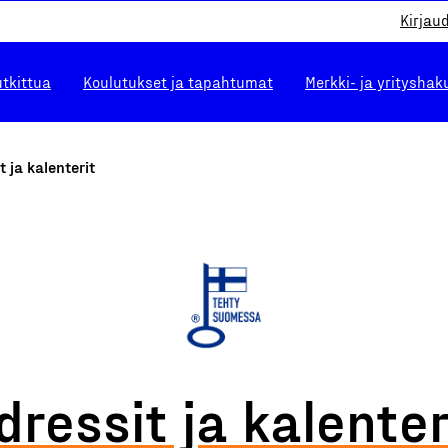
Kirjau
utkittua
Koulutukset ja tapahtumat
Merkki- ja yrityshak
t ja kalenterit
dressit ja kalenter