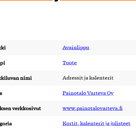
ki
Avainlippu
pi
Tuote
kiluvan nimi
Adressit ja kalenterit
s
Painotalo Varteva Oy
yksen verkkosivut
www.painotalovarteva.fi
goria
Kortit, kalenterit ja julisteet