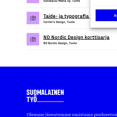
Satokausi Media Oy, Tuote
Taide- ja typografia julisteet ja
H
Corten’s Design, Tuote
ND Nordic Design korttisarja
ND Nordic Design, Tuote
Olemme jäsentemme omistama puolueeton, 