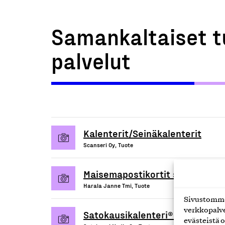
Samankaltaiset t
palvelut
Kalenterit/Seinäkalenterit
Scanseri Oy, Tuote
Maisemapostikortit sekä Lappi -
Harala Janne Tmi, Tuote
Sivustomme 
verkkopalve
Satokausikalenteri® -painotuot
evästeistä o