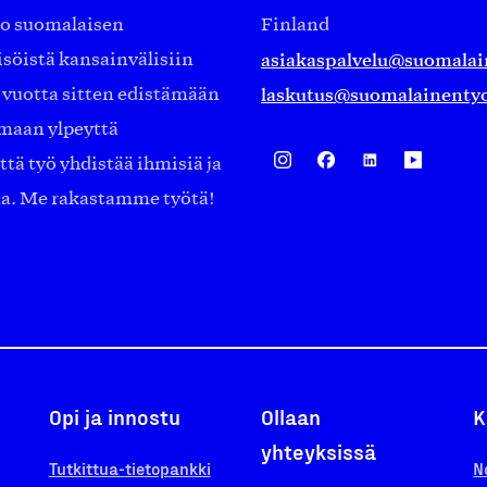
ko suomalaisen
Finland
asiakaspalvelu@suomalai
isöistä kansainvälisiin
laskutus@suomalainentyo
0 vuotta sitten edistämään
amaan ylpeyttä
ä työ yhdistää ihmisiä ja
aa. Me rakastamme työtä!
Opi ja innostu
Ollaan
K
yhteyksissä
Tutkittua-tietopankki
N