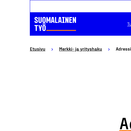
T
Etusivu
Merkki- ja yrityshaku
Adressi
A